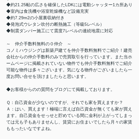
◆約21.25帖の広さを確保したLDKには電動シャッター1カ所あり
◆室内は食洗機や浴室乾燥機など設備充実
◆約7.29m2の小屋裏収納付き
◆発泡式ウレタン吹付の断熱施工（等級5レベル）
◆制震ダンパー施工にて震度7レベルの連続地震に対応
～ 仲介手数料無料の０仲介 ～
コノミハウジングは新築戸建てを仲介手数料無料でご紹介！建売
会社からの仲介手数料のみで売買取引を行っています。また当ホ
ームページに掲載されていない物件でも仲介手数料無料でご紹介
可能な物件は多々ございます。気になる物件がございましたら一
度お問い合せを頂けましたらと思います。
◆お客様からのの質問をブログにて掲載しております。
Ｑ：自己資金が少ないのですが、それでも家を買えますか？
Ａ：はい。買えます！極端に言えば自己資金が無くても家が買え
ます。自己資金をせっせと貯めている間に金利が上がってしまっ
ては元も子もありませんし、賃貸にお住まいでしたら月々の家賃
ももったいなですよね。