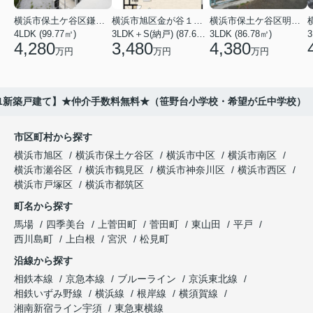
横浜市保土ケ谷区鎌谷町
横浜市旭区金が谷１丁目
横浜市保土ケ谷区明神台
4LDK (99.77㎡)
3LDK＋S(納戸) (87.61㎡)
3LDK (86.78㎡)
4,280
3,480
4,380
万円
万円
万円
-1新築戸建て】★仲介手数料無料★（笹野台小学校・希望が丘中学校）
市区町村から探す
横浜市旭区
横浜市保土ケ谷区
横浜市中区
横浜市南区
横浜市瀬谷区
横浜市鶴見区
横浜市神奈川区
横浜市西区
横浜市戸塚区
横浜市都筑区
町名から探す
馬場
四季美台
上菅田町
菅田町
東山田
平戸
西川島町
上白根
宮沢
松見町
沿線から探す
相鉄本線
京急本線
ブルーライン
京浜東北線
相鉄いずみ野線
横浜線
根岸線
横須賀線
湘南新宿ライン宇須
東急東横線