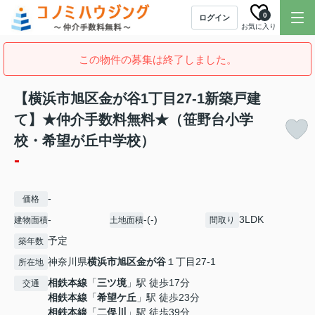
0
ログイン
お気に入り
この物件の募集は終了しました。
【横浜市旭区金が谷1丁目27-1新築戸建
て】★仲介手数料無料★（笹野台小学
校・希望が丘中学校）
-
-
価格
-
-(-)
3LDK
建物面積
土地面積
間取り
予定
築年数
神奈川県
横浜市旭区
金が谷
１丁目27-1
所在地
相鉄本線
「
三ツ境
」駅 徒歩17分
交通
相鉄本線
「
希望ケ丘
」駅 徒歩23分
相鉄本線
「
二俣川
」駅 徒歩39分