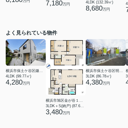
万円
7,180
4LDK (132.39㎡)
4
万円
8,680
万円
よく見られている物件
横浜市保土ケ谷区鎌谷町
横浜市保土ケ谷区明神台
4LDK (99.77㎡)
3LDK (86.78㎡)
4,280
4,380
万円
万円
横浜市旭区金が谷１丁目
3LDK＋S(納戸) (87.61㎡)
3,480
万円