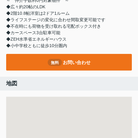
～ 仲介手数料0円対象物件 ～
◆広々約20帖のLDK
◆2階10.8帖洋室は2ドア1ルーム
◆ライフステージの変化に合わせ間取変更可能です
◆不在時にも荷物を受け取れる宅配ボックス付き
◆カースペース3台駐車可能
◆ZEH水準省エネルギーハウス
◆小中学校ともに徒歩10分圏内
お問い合わせ
無料
地図