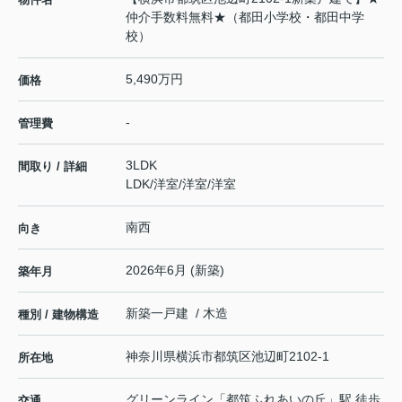
仲介手数料無料★（都田小学校・都田中学
校）
5,490万円
価格
-
管理費
3LDK
間取り / 詳細
LDK
/
洋室
/
洋室
/
洋室
南西
向き
2026年6月 (新築)
築年月
新築一戸建 / 木造
種別 / 建物構造
神奈川県
横浜市都筑区
池辺町
2102-1
所在地
グリーンライン
「
都筑ふれあいの丘
」駅 徒歩
交通