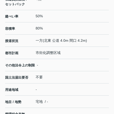
セットバック
50%
建ぺい率
80%
容積率
一方(北東 公道 4.0m 間口 4.2m)
接道状況
市街化調整区域
都市計画
-
その他法令上の制限
不要
国土法届出要否
-
用途地域
宅地 / -
地目 / 地勢
-