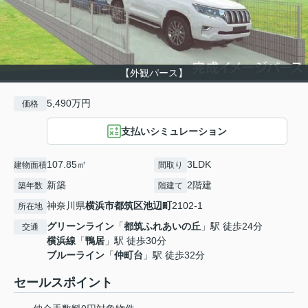
【外観パース】
5,490万円
価格
支払いシミュレーション
107.85㎡
3LDK
建物面積
間取り
新築
2階建
築年数
階建て
神奈川県
横浜市都筑区
池辺町
2102-1
所在地
グリーンライン
「
都筑ふれあいの丘
」駅 徒歩24分
交通
横浜線
「
鴨居
」駅 徒歩30分
ブルーライン
「
仲町台
」駅 徒歩32分
セールスポイント