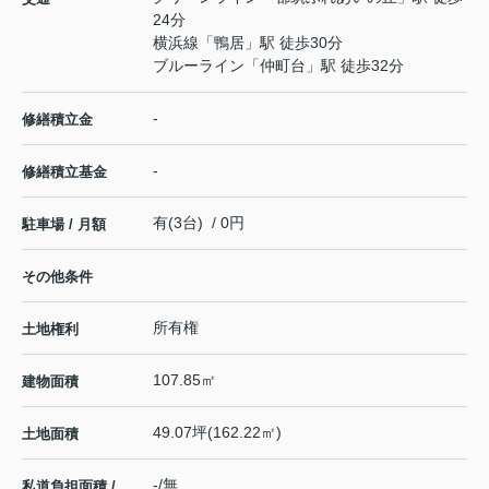
24分
横浜線
「
鴨居
」駅 徒歩30分
ブルーライン
「
仲町台
」駅 徒歩32分
-
修繕積立金
-
修繕積立基金
有(3台) / 0円
駐車場 / 月額
その他条件
所有権
土地権利
107.85㎡
建物面積
49.07坪(162.22㎡)
土地面積
-/無
私道負担面積 /