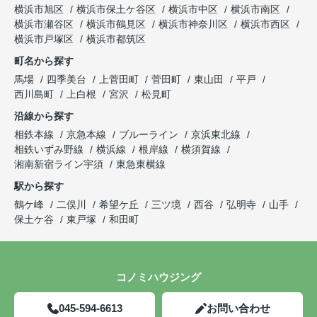
横浜市旭区
横浜市保土ケ谷区
横浜市中区
横浜市南区
横浜市瀬谷区
横浜市鶴見区
横浜市神奈川区
横浜市西区
横浜市戸塚区
横浜市都筑区
町名から探す
馬場
四季美台
上菅田町
菅田町
東山田
平戸
西川島町
上白根
宮沢
松見町
沿線から探す
相鉄本線
京急本線
ブルーライン
京浜東北線
相鉄いずみ野線
横浜線
根岸線
横須賀線
湘南新宿ライン宇須
東急東横線
駅から探す
鶴ケ峰
二俣川
希望ケ丘
三ツ境
西谷
弘明寺
山手
保土ケ谷
東戸塚
和田町
コノミハウジング
045-594-6613
お問い合わせ