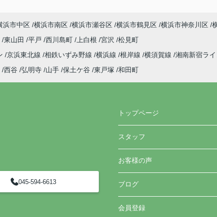
横浜市中区
横浜市南区
横浜市瀬谷区
横浜市鶴見区
横浜市神奈川区
町
東山田
平戸
西川島町
上白根
宮沢
松見町
ン
京浜東北線
相鉄いずみ野線
横浜線
根岸線
横須賀線
湘南新宿ラ
西谷
弘明寺
山手
保土ケ谷
東戸塚
和田町
トップページ
スタッフ
お客様の声
045-594-6613
ブログ
会員登録