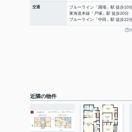
交通
ブルーライン
「
踊場
」駅 徒歩10
東海道本線
「
戸塚
」駅 徒歩20分
ブルーライン
「
中田
」駅 徒歩22
近隣の物件