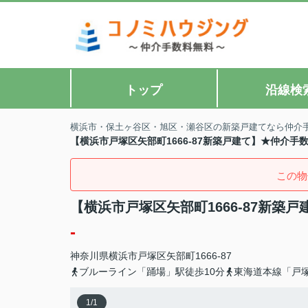
トップ
沿線検
横浜市・保土ヶ谷区・旭区・瀬谷区の新築戸建てなら仲介
【横浜市戸塚区矢部町1666-87新築戸建て】★仲介手
この物
【横浜市戸塚区矢部町1666-87新築
-
神奈川県
横浜市戸塚区
矢部町
1666-87
ブルーライン「踊場」駅徒歩10分
東海道本線「戸塚
1
/
1