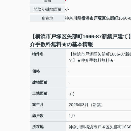
-
価格
-/-
間取り/建物面積
神奈川県
横浜市戸塚区
矢部町
1666-
所在地
【横浜市戸塚区矢部町1666-87新築戸建て
介手数料無料★の基本情報
物件名
【横浜市戸塚区矢部町1666-87
て】★仲介手数料無料★
価格
-
建物面積
-
土地面積
-(-)
築年月
2026年3月（新築）
総戸数
1戸
所在地
神奈川県
横浜市戸塚区
矢部町
1666