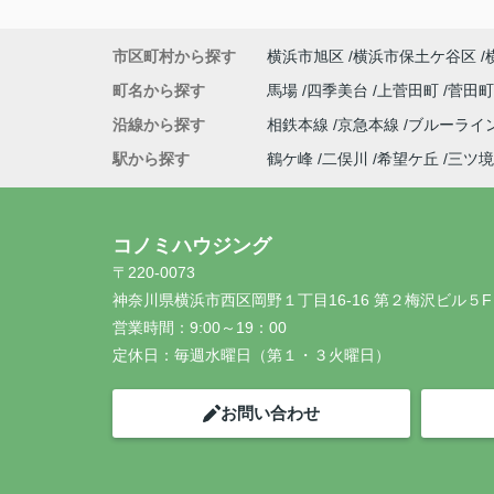
市区町村から探す
横浜市旭区
横浜市保土ケ谷区
町名から探す
馬場
四季美台
上菅田町
菅田
沿線から探す
相鉄本線
京急本線
ブルーライ
駅から探す
鶴ケ峰
二俣川
希望ケ丘
三ツ境
コノミハウジング
〒220-0073
神奈川県横浜市西区岡野１丁目16-16 第２梅沢ビル５F
営業時間：
9:00～19：00
定休日：
毎週水曜日（第１・３火曜日）
お問い合わせ