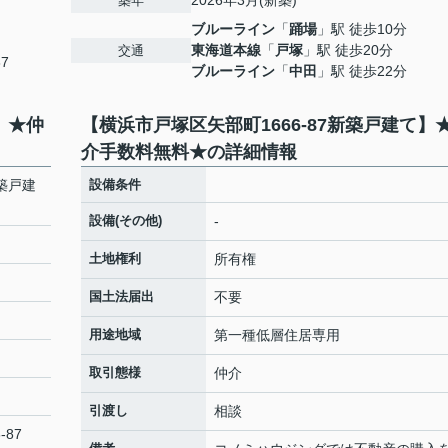
2026年3月(新築)
築年
ブルーライン
「
踊場
」駅 徒歩10分
東海道本線
「
戸塚
」駅 徒歩20分
交通
87
ブルーライン
「
中田
」駅 徒歩22分
】★仲
【横浜市戸塚区矢部町1666-87新築戸建て】
介手数料無料★の詳細情報
新築戸建
設備条件
設備(その他)
-
土地権利
所有権
国土法届出
不要
用途地域
第一種低層住居専用
取引態様
仲介
引渡し
相談
-87