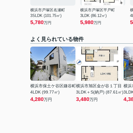
横浜市戸塚区名瀬町
横浜市戸塚区平戸町
3SLDK (101.75㎡)
3LDK (86.12㎡)
4
5,780
5,980
5
万円
万円
よく見られている物件
横浜市保土ケ谷区鎌谷町
横浜市旭区金が谷１丁目
横浜
4LDK (99.77㎡)
3LDK＋S(納戸) (87.61㎡)
3LDK
4,280
3,480
4,3
万円
万円