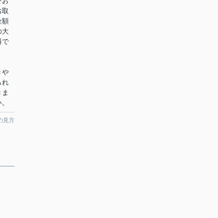
をお
お取
金額
の大
料で
きや
られ
きま
い。
の見方