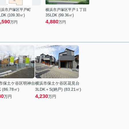
横浜市戸塚区平戸町
横浜市戸塚区平戸１丁目
LDK (109.30㎡)
3SLDK (99.36㎡)
,590
4,880
万円
万円
市保土ケ谷区明神台
横浜市保土ケ谷区花見台
 (86.78㎡)
3LDK＋S(納戸) (83.21㎡)
80
4,230
万円
万円