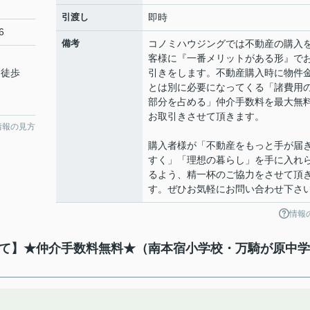
引渡し
即時
6
備考
コノミハウジングでは不動産の購入
客様に『一番メリットがある形』で
 徒歩
引きをします。不動産購入時に物件
とは別に必要になってくる「諸費用
部分を占める」仲介手数料を最大無
お取引きさせて頂きます。
情報の見方
購入者様が「不動産をもっと手が届
すく」「理想の暮らし」を手に入れ
るよう、精一杯のご協力をさせて頂
す。ぜひお気軽にお問い合わせ下さ
情報
戸建て】★仲介手数料無料★（南本宿小学校・万騎が原中学