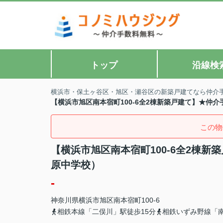
トップ
沿線検
横浜市・保土ヶ谷区・旭区・瀬谷区の新築戸建てなら仲介
【横浜市旭区南本宿町100-6全2棟新築戸建て】★仲
この物
【横浜市旭区南本宿町100-6全2棟
原中学校）
-
神奈川県
横浜市旭区
南本宿町
100-6
相鉄本線「二俣川」駅徒歩15分
相鉄いずみ野線「南