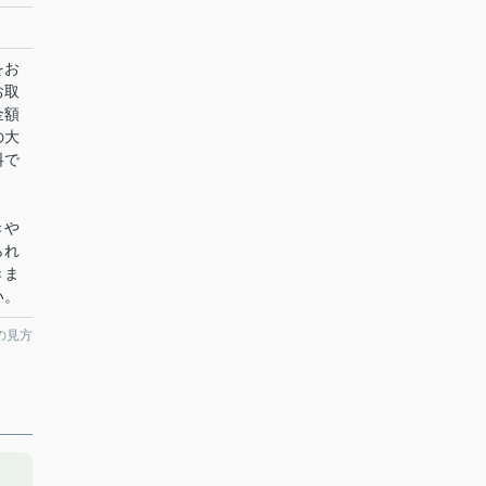
をお
お取
金額
の大
料で
きや
られ
きま
い。
の見方