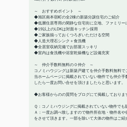
～ おすすめポイント ～
◆旭区南本宿町の全2棟の新築分譲住宅のご紹介
◆低層住居専用の閑静な住宅街に立地、ファミリー
◆19以上のLDKは対面キッチン採用
◆ご家族揃っておくつろぎいただける空間
◆人造大理石シンク＋食洗機
◆全居室収納完備でお部屋スッキリ
◆室内は食洗機や浴室乾燥機など設備充実
～ 仲介手数料無料の０仲介 ～
コノミハウジングは新築戸建てを仲介手数料無料で
当ホームページに掲載されていない物件でも仲介手
したら一度お問い合せを頂けましたらと思います。
◆お客様からのの質問をブログにて掲載しておりま
Ｑ：コノミハウジングに掲載されていない物件でも
Ａ：一度お調べ致しますので物件所在地・物件名や
をさせて頂きます。一部を除いて大体の物件はご紹