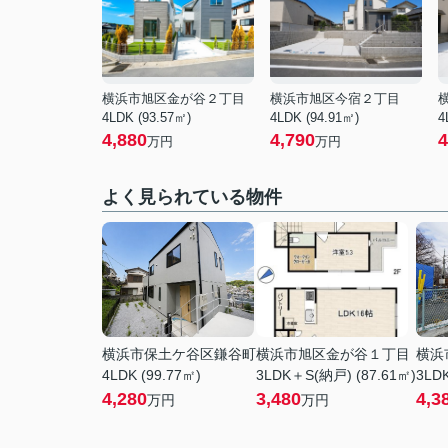
横浜市旭区金が谷２丁目
横浜市旭区今宿２丁目
4LDK (93.57㎡)
4LDK (94.91㎡)
4
4,880
4,790
4
万円
万円
よく見られている物件
横浜市保土ケ谷区鎌谷町
横浜市旭区金が谷１丁目
横浜
4LDK (99.77㎡)
3LDK＋S(納戸) (87.61㎡)
3LDK
4,280
3,480
4,3
万円
万円