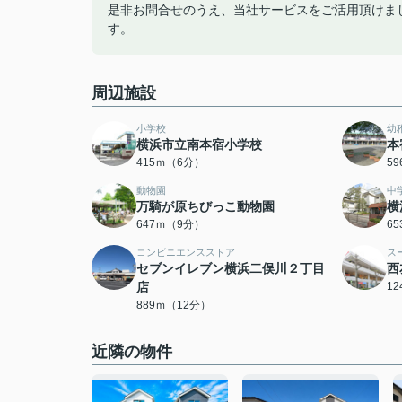
是非お問合せのうえ、当社サービスをご活用頂けま
す。
周辺施設
小学校
幼
横浜市立南本宿小学校
本
415ｍ（6分）
5
動物園
中
万騎が原ちびっこ動物園
横
647ｍ（9分）
6
コンビニエンスストア
ス
セブンイレブン横浜二俣川２丁目
西
店
1
889ｍ（12分）
近隣の物件