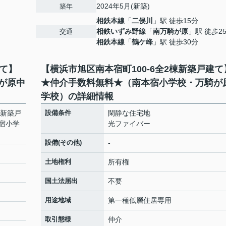
2024年5月(新築)
築年
相鉄本線
「
二俣川
」駅 徒歩15分
相鉄いずみ野線
「
南万騎が原
」駅 徒歩2
交通
相鉄本線
「
鶴ケ峰
」駅 徒歩30分
建て】
【横浜市旭区南本宿町100-6全2棟新築戸建て
が原中
★仲介手数料無料★（南本宿小学校・万騎が
学校）の詳細情報
棟新築戸
設備条件
閑静な住宅地
宿小学
光ファイバー
設備(その他)
-
土地権利
所有権
国土法届出
不要
用途地域
第一種低層住居専用
取引態様
仲介