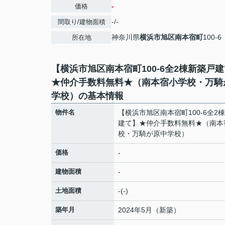
-
価格
-/-
間取り/建物面積
神奈川県
横浜市旭区
南本宿町
100-6
所在地
【横浜市旭区南本宿町100-6全2棟新築戸
★仲介手数料無料★（南本宿小学校・万騎
学校）の基本情報
物件名
【横浜市旭区南本宿町100-6全2
建て】★仲介手数料無料★（南本
校・万騎が原中学校）
価格
-
建物面積
-
土地面積
-(-)
築年月
2024年5月（新築）