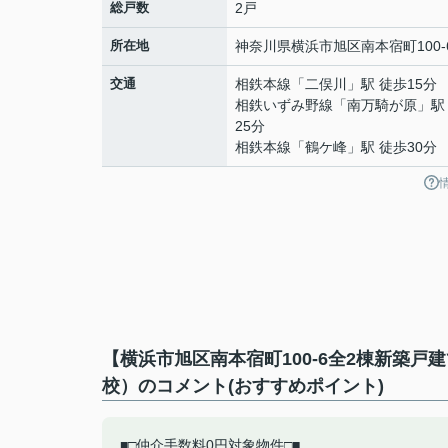
総戸数
2戸
所在地
神奈川県
横浜市旭区
南本宿町
100-
交通
相鉄本線
「
二俣川
」駅 徒歩15分
相鉄いずみ野線
「
南万騎が原
」駅
25分
相鉄本線
「
鶴ケ峰
」駅 徒歩30分
【横浜市旭区南本宿町100-6全2棟新築
校）のコメント(おすすめポイント)
■□仲介手数料0円対象物件□■