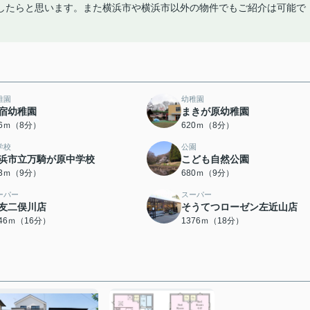
したらと思います。また横浜市や横浜市以外の物件でもご紹介は可能で
稚園
幼稚園
宿幼稚園
まきが原幼稚園
96ｍ（8分）
620ｍ（8分）
学校
公園
浜市立万騎が原中学校
こども自然公園
53ｍ（9分）
680ｍ（9分）
ーパー
スーパー
友二俣川店
そうてつローゼン左近山店
246ｍ（16分）
1376ｍ（18分）