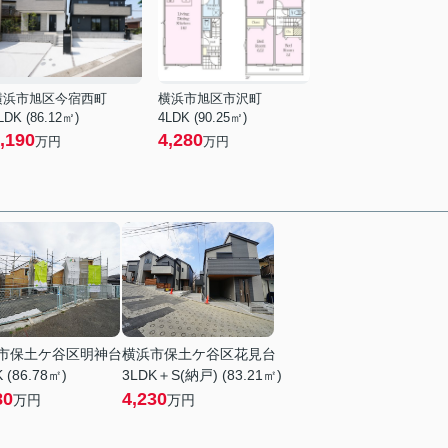
横浜市旭区今宿西町
横浜市旭区市沢町
LDK (86.12㎡)
4LDK (90.25㎡)
,190
4,280
万円
万円
市保土ケ谷区明神台
横浜市保土ケ谷区花見台
 (86.78㎡)
3LDK＋S(納戸) (83.21㎡)
80
4,230
万円
万円