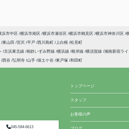
横浜市中区
横浜市南区
横浜市瀬谷区
横浜市鶴見区
横浜市神奈川区
町
東山田
宮沢
平戸
西川島町
上白根
松見町
ン
京浜東北線
相鉄いずみ野線
横浜線
根岸線
横須賀線
湘南新宿ラ
西谷
弘明寺
山手
保土ケ谷
東戸塚
和田町
トップページ
スタッフ
お客様の声
045-594-6613
ブログ