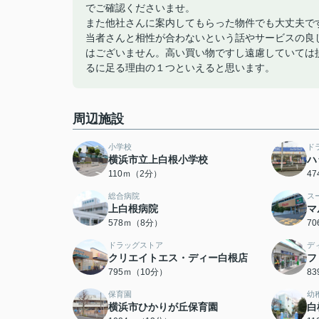
でご確認くださいませ。
また他社さんに案内してもらった物件でも大丈夫で
当者さんと相性が合わないという話やサービスの良
はございません。高い買い物ですし遠慮していては
るに足る理由の１つといえると思います。
周辺施設
小学校
ド
横浜市立上白根小学校
ハ
110ｍ（2分）
4
総合病院
ス
上白根病院
マ
578ｍ（8分）
7
ドラッグストア
デ
クリエイトエス・ディー白根店
フ
795ｍ（10分）
8
保育園
幼
横浜市ひかりが丘保育園
白