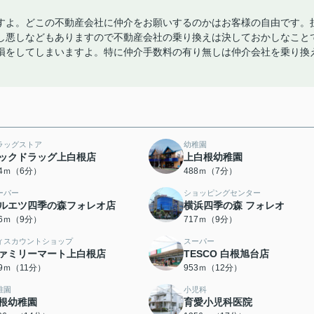
すよ。どこの不動産会社に仲介をお願いするのかはお客様の自由です。
し悪しなどもありますので不動産会社の乗り換えは決しておかしなこと
損をしてしまいますよ。特に仲介手数料の有り無しは仲介会社を乗り換
ラッグストア
幼稚園
ックドラッグ上白根店
上白根幼稚園
74ｍ（6分）
488ｍ（7分）
ーパー
ショッピングセンター
ルエツ四季の森フォレオ店
横浜四季の森 フォレオ
06ｍ（9分）
717ｍ（9分）
ィスカウントショップ
スーパー
ァミリーマート上白根店
TESCO 白根旭台店
39ｍ（11分）
953ｍ（12分）
稚園
小児科
根幼稚園
育愛小児科医院