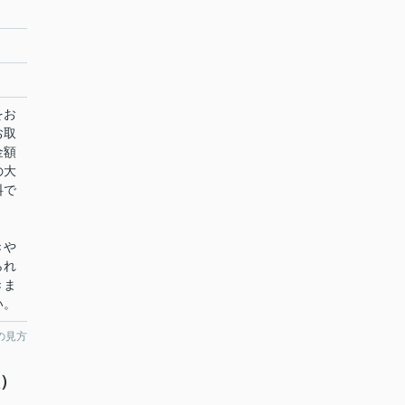
をお
お取
金額
の大
料で
きや
られ
きま
い。
の見方
校）