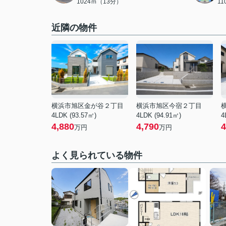
1024ｍ（13分）
1
近隣の物件
横浜市旭区金が谷２丁目
横浜市旭区今宿２丁目
4LDK (93.57㎡)
4LDK (94.91㎡)
4
4,880
4,790
4
万円
万円
よく見られている物件