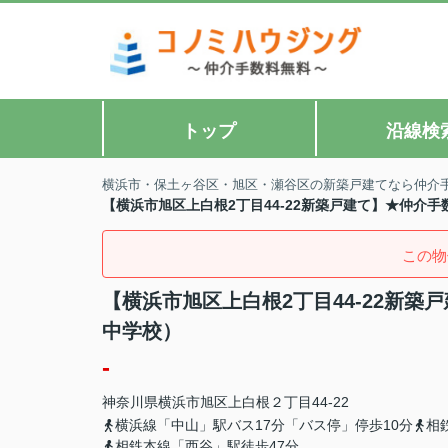
トップ
沿線検
横浜市・保土ヶ谷区・旭区・瀬谷区の新築戸建てなら仲介
【横浜市旭区上白根2丁目44-22新築戸建て】★仲介
この物
【横浜市旭区上白根2丁目44-22新
中学校）
-
神奈川県
横浜市旭区
上白根
２丁目44-22
横浜線「中山」駅バス17分「バス停」停歩10分
相
相鉄本線「西谷」駅徒歩47分