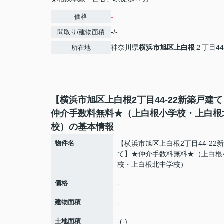
-
価格
-/-
間取り/建物面積
神奈川県
横浜市旭区
上白根
２丁目44
所在地
【横浜市旭区上白根2丁目44-22新築戸建
仲介手数料無料★（上白根小学校・上白根
校）の基本情報
物件名
【横浜市旭区上白根2丁目44-22
て】★仲介手数料無料★（上白根
校・上白根北中学校）
価格
-
建物面積
-
土地面積
-(-)