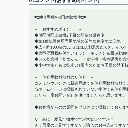
のコメント(おすすめポイント)
■□仲介手数料0円対象物件□■
～ おすすめポイント ～
◆旭区旭区上白根2丁目の新築分譲住宅
◆第1種低層住居専用地域の閑静な住宅地に立地
◆広々約19.6帖のLDKにはLD床暖房＆スタディス
◆大型壁面収納付きアイランドキッチン＆回遊動線
◆ガス乾燥機「乾太くん」・食洗機・浴室暖房乾燥
◆小中学校ともに徒歩5分圏内のためお子様の登下
～ 仲介手数料無料の０仲介 ～
コノミハウジングは新築戸建てを仲介手数料無料で
当ホームページに掲載されていない物件でも仲介手
したら一度お問い合せを頂けましたらと思います。
◆お客様からのの質問をブログにて掲載しておりま
Ｑ：前に一度見た物件ですが大丈夫ですか？
Ａ：再度のご見学ですか？ご購入のお申込みですか