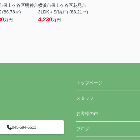
市保土ケ谷区明神台
横浜市保土ケ谷区花見台
 (86.78㎡)
3LDK＋S(納戸) (83.21㎡)
80
4,230
万円
万円
トップページ
スタッフ
お客様の声
045-594-6613
ブログ