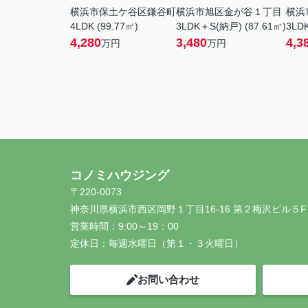
横浜市保土ケ谷区鎌谷町
横浜市旭区金が谷１丁目
横浜
4LDK (99.77㎡)
3LDK＋S(納戸) (87.61㎡)
3LDK
4,280
3,480
4,3
万円
万円
コノミハウジング
〒220-0073
神奈川県横浜市西区岡野１丁目16-16 第２梅沢ビル５F
営業時間：
9:00～19：00
定休日：
毎週水曜日（第１・３火曜日）
お問い合わせ