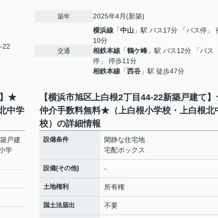
2025年4月(新築)
築年
横浜線
「
中山
」駅 バス17分 「バス停」 
10分
-22
相鉄本線
「
鶴ケ峰
」駅 バス12分 「バス
交通
停」 停歩11分
相鉄本線
「
西谷
」駅 徒歩47分
て】★
【横浜市旭区上白根2丁目44-22新築戸建て】
北中学
仲介手数料無料★（上白根小学校・上白根北
校）の詳細情報
新築戸建
設備条件
閑静な住宅地
小学
宅配ボックス
設備(その他)
-
土地権利
所有権
国土法届出
不要