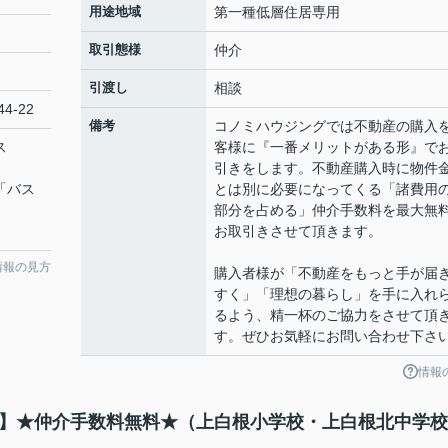
用途地域
第一種低層住居専用
取引態様
仲介
引渡し
相談
4-22
備考
コノミハウジングでは不動産の購入
ス
客様に『一番メリットがある形』で
引きをします。不動産購入時に物件
 「バス
とは別に必要になってくる「諸費用
部分を占める」仲介手数料を最大無
お取引きさせて頂きます。
情報の見方
購入者様が「不動産をもっと手が届
すく」「理想の暮らし」を手に入れ
るよう、精一杯のご協力をさせて頂
す。ぜひお気軽にお問い合わせ下さ
情報
建て】★仲介手数料無料★（上白根小学校・上白根北中学