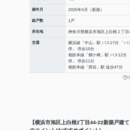
築年月
2025年4月（新築）
総戸数
1戸
所在地
神奈川県
横浜市旭区
上白根
２丁目4
交通
横浜線
「
中山
」駅 バス17分 「バ
停」 停歩10分
相鉄本線
「
鶴ケ峰
」駅 バス12分
停」 停歩11分
相鉄本線
「
西谷
」駅 徒歩47分
【横浜市旭区上白根2丁目44-22新築戸