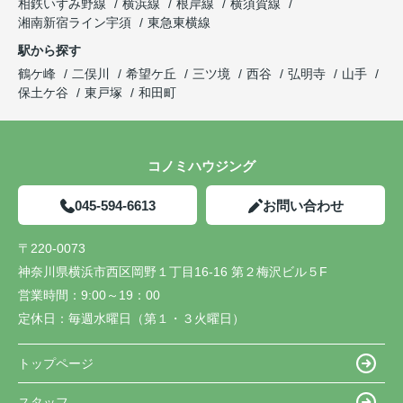
相鉄いずみ野線
横浜線
根岸線
横須賀線
湘南新宿ライン宇須
東急東横線
駅から探す
鶴ケ峰
二俣川
希望ケ丘
三ツ境
西谷
弘明寺
山手
保土ケ谷
東戸塚
和田町
コノミハウジング
045-594-6613
お問い合わせ
〒220-0073
神奈川県横浜市西区岡野１丁目16-16 第２梅沢ビル５F
営業時間：
9:00～19：00
定休日：
毎週水曜日（第１・３火曜日）
トップページ
スタッフ