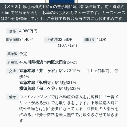
【区画図】敷地面積約107㎡の整形地に建つ新築戸建て。前面道路約
6.5mで開放感があり、お車の出し入れもスムーズです。カースペース
は2台分を確保しており、ご家族で複数台所有の方にもおすすめです。
4,980万円
価格
94.40㎡
32.58坪
4LDK
建物面積
土地面積
間取り
(107.71㎡)
予定
築年数
神奈川県
横浜市南区
永田台
24-23
所在地
京急本線
「
井土ヶ谷
」駅 バス12分 「井土ヶ谷駅前」 停
交通
歩4分
京急本線
「
弘明寺
」駅 徒歩31分
横須賀線
「
保土ケ谷
」駅 徒歩33分
コノミハウジングでは不動産の購入をお客様に『一番メ
備考
リットがある形』でお取引きをします。不動産購入時に
物件金額とは別に必要になってくる「諸費用の大部分を
占める」仲介手数料を最大無料でお取引きさせて頂きま
す。