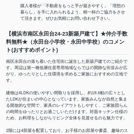
購入者様が「不動産をもっと手が届きやすく」「理想の
暮らし」を手に入れられるよう、精一杯のご協力をさせ
て頂きます。ぜひお気軽にお問い合わせ下さい。
【横浜市南区永田台24-23新築戸建て】★仲介手数
料無料★（永田台小学校・永田中学校）のコメン
ト(おすすめポイント)
南区永田台の落ち着いた住宅街に誕生した新築戸建てのご紹介で
す。周辺は第一種低層住居専用地域ならではの閑静な街並みが広
がり、ゆったりとした住環境を求めるご家族におすすめの立地で
す。
建物は4LDKの使いやすい間取りを採用し、約18.6帖の広々とし
たLDKが住まいの中心となっています。家族みんなが自然と集ま
る開放的な空間で、家具のレイアウトもしやすく、ご家族団らん
の時間をゆったりとお過ごしいただけます。対面キッチン仕様の
ため、お料理をしながらリビング全体を見渡せるのも魅力です。
2階には4部屋を配置しており、お子様のお部屋や書斎、趣味のス