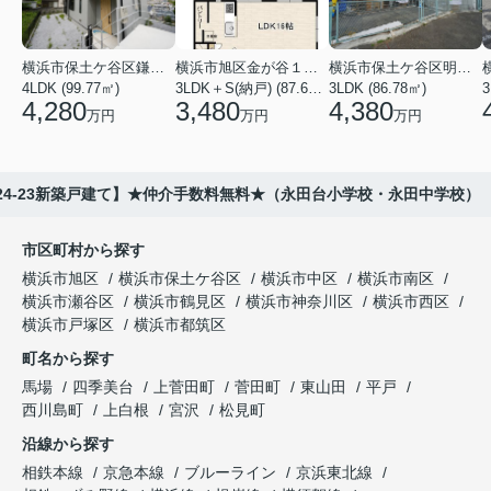
横浜市保土ケ谷区鎌谷町
横浜市旭区金が谷１丁目
横浜市保土ケ谷区明神台
4LDK (99.77㎡)
3LDK＋S(納戸) (87.61㎡)
3LDK (86.78㎡)
4,280
3,480
4,380
万円
万円
万円
24-23新築戸建て】★仲介手数料無料★（永田台小学校・永田中学校）
市区町村から探す
横浜市旭区
横浜市保土ケ谷区
横浜市中区
横浜市南区
横浜市瀬谷区
横浜市鶴見区
横浜市神奈川区
横浜市西区
横浜市戸塚区
横浜市都筑区
町名から探す
馬場
四季美台
上菅田町
菅田町
東山田
平戸
西川島町
上白根
宮沢
松見町
沿線から探す
相鉄本線
京急本線
ブルーライン
京浜東北線