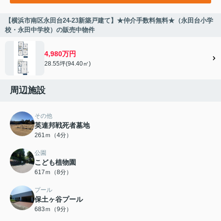
【横浜市南区永田台24-23新築戸建て】★仲介手数料無料★（永田台小学
校・永田中学校）の販売中物件
4,980万円
28.55坪(94.40㎡)
周辺施設
その他
英連邦戦死者墓地
261ｍ（4分）
公園
こども植物園
617ｍ（8分）
プール
保土ヶ谷プール
683ｍ（9分）