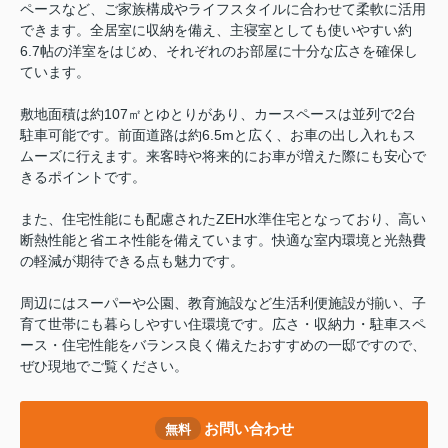
ペースなど、ご家族構成やライフスタイルに合わせて柔軟に活用
できます。全居室に収納を備え、主寝室としても使いやすい約
6.7帖の洋室をはじめ、それぞれのお部屋に十分な広さを確保し
ています。
敷地面積は約107㎡とゆとりがあり、カースペースは並列で2台
駐車可能です。前面道路は約6.5mと広く、お車の出し入れもス
ムーズに行えます。来客時や将来的にお車が増えた際にも安心で
きるポイントです。
また、住宅性能にも配慮されたZEH水準住宅となっており、高い
断熱性能と省エネ性能を備えています。快適な室内環境と光熱費
の軽減が期待できる点も魅力です。
周辺にはスーパーや公園、教育施設など生活利便施設が揃い、子
育て世帯にも暮らしやすい住環境です。広さ・収納力・駐車スペ
ース・住宅性能をバランス良く備えたおすすめの一邸ですので、
ぜひ現地でご覧ください。
お問い合わせ
無料