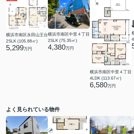
横浜市南区中里４丁目
横浜市南区永田山王台
4
2SLK (75.35㎡)
2SLK (105.88㎡)
4,380
5,299
万円
万円
横浜市南区中里４丁目
4LDK (113.67㎡)
6,580
万円
よく見られている物件