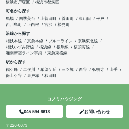
横浜市戸塚区
横浜市都筑区
町名から探す
馬場
四季美台
上菅田町
菅田町
東山田
平戸
西川島町
上白根
宮沢
松見町
沿線から探す
相鉄本線
京急本線
ブルーライン
京浜東北線
相鉄いずみ野線
横浜線
根岸線
横須賀線
湘南新宿ライン宇須
東急東横線
駅から探す
鶴ケ峰
二俣川
希望ケ丘
三ツ境
西谷
弘明寺
山手
保土ケ谷
東戸塚
和田町
コノミハウジング
045-594-6613
お問い合わせ
〒220-0073