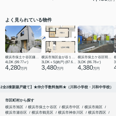
よく見られている物件
横浜市保土ケ谷区鎌谷町
横浜市旭区金が谷１丁目
横浜市保土ケ谷区明神台
4LDK (99.77㎡)
3LDK＋S(納戸) (87.61㎡)
3LDK (86.78㎡)
4,280
3,480
4,380
万円
万円
万円
2-2全2棟新築戸建て】★仲介手数料無料★（川和小学校・川和中学校）
市区町村から探す
横浜市旭区
横浜市保土ケ谷区
横浜市中区
横浜市南区
横浜市瀬谷区
横浜市鶴見区
横浜市神奈川区
横浜市西区