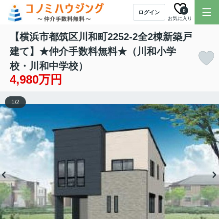
0
ログイン
お気に入り
【横浜市都筑区川和町2252-2全2棟新築戸
建て】★仲介手数料無料★（川和小学
校・川和中学校）
4,980万円
1
/
2