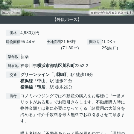
【外観パース】
4,980万円
価格
95.44㎡
21.56坪
1LDK＋
建物面積
土地面積
間取り
(71.30㎡)
2S(納戸)
新築
築年数
神奈川県
横浜市都筑区
川和町
2252-2
所在地
グリーンライン
「
川和町
」駅 徒歩19分
交通
横浜線
「
中山
」駅 徒歩21分
横浜線
「
鴨居
」駅 徒歩26分
コノミハウジングでは不動産の購入をお客様に『一番メ
備考
リットがある形』でお取引きをします。不動産購入時に
物件金額とは別に必要になってくる「諸費用の大部分を
占める」仲介手数料を最大無料でお取引きさせて頂きま
す。
購入者様が「不動産をもっと手が届きやすく」「理想の