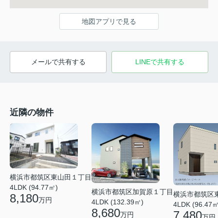
地図アプリで見る
メールで共有する
LINEで共有する
近隣の物件
横浜市都筑区東山田１丁目
4LDK (94.77㎡)
横浜市都筑区加賀原１丁目
横浜市都筑区
8,180
万円
4LDK (132.39㎡)
4LDK (96.47㎡
8,680
7,480
万円
万円