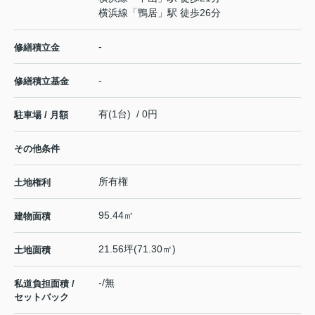
横浜線
「
鴨居
」駅 徒歩26分
-
修繕積立金
-
修繕積立基金
有(1台) / 0円
駐車場 / 月額
その他条件
所有権
土地権利
95.44㎡
建物面積
21.56坪(71.30㎡)
土地面積
-/無
私道負担面積 /
セットバック