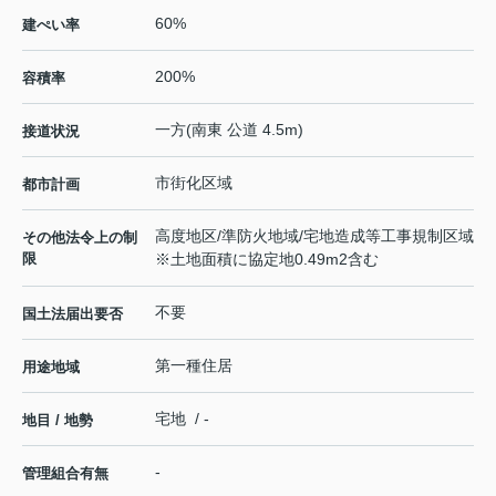
60%
建ぺい率
200%
容積率
一方(南東 公道 4.5m)
接道状況
市街化区域
都市計画
高度地区/準防火地域/宅地造成等工事規制区域
その他法令上の制
限
※土地面積に協定地0.49m2含む
不要
国土法届出要否
第一種住居
用途地域
宅地 / -
地目 / 地勢
-
管理組合有無