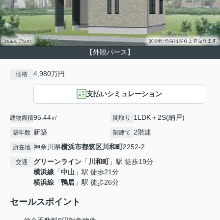
【外観パース】
4,980万円
価格
支払いシミュレーション
95.44㎡
1LDK＋2S(納戸)
建物面積
間取り
新築
2階建
築年数
階建て
神奈川県
横浜市都筑区
川和町
2252-2
所在地
グリーンライン
「
川和町
」駅 徒歩19分
交通
横浜線
「
中山
」駅 徒歩21分
横浜線
「
鴨居
」駅 徒歩26分
セールスポイント