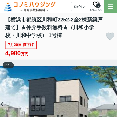
0
ログイン
お気に入り
【横浜市都筑区川和町2252-2全2棟新築戸
建て】★仲介手数料無料★（川和小学
校・川和中学校） 1号棟
7月20日 値下げ
4,980
万円
1
/
3