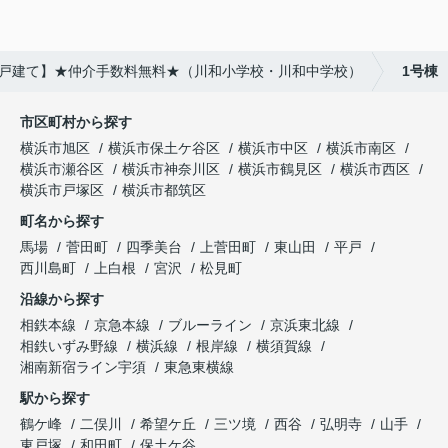
新築戸建て】★仲介手数料無料★（川和小学校・川和中学校）
1号棟
市区町村から探す
横浜市旭区
横浜市保土ケ谷区
横浜市中区
横浜市南区
横浜市瀬谷区
横浜市神奈川区
横浜市鶴見区
横浜市西区
横浜市戸塚区
横浜市都筑区
町名から探す
馬場
菅田町
四季美台
上菅田町
東山田
平戸
西川島町
上白根
宮沢
松見町
沿線から探す
相鉄本線
京急本線
ブルーライン
京浜東北線
相鉄いずみ野線
横浜線
根岸線
横須賀線
湘南新宿ライン宇須
東急東横線
駅から探す
鶴ケ峰
二俣川
希望ケ丘
三ツ境
西谷
弘明寺
山手
東戸塚
和田町
保土ケ谷