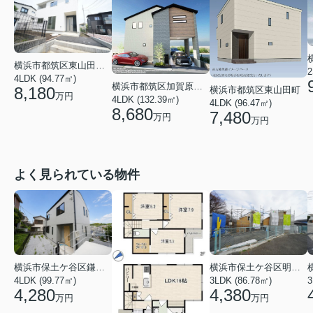
横浜市都筑区東山田１丁目
2
4LDK (94.77㎡)
横浜市都筑区加賀原１丁目
8,180
横浜市都筑区東山田町
万円
4LDK (132.39㎡)
4LDK (96.47㎡)
8,680
7,480
万円
万円
よく見られている物件
横浜市保土ケ谷区鎌谷町
横浜市保土ケ谷区明神台
4LDK (99.77㎡)
3LDK (86.78㎡)
4,280
4,380
万円
万円