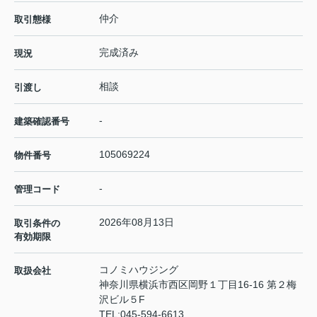
仲介
取引態様
完成済み
現況
相談
引渡し
-
建築確認番号
105069224
物件番号
-
管理コード
2026年08月13日
取引条件の
有効期限
コノミハウジング
取扱会社
神奈川県横浜市西区岡野１丁目16-16 第２梅
沢ビル５F
TEL:
045-594-6613