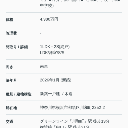
中学校）
4,980万円
価格
-
管理費
1LDK＋2S(納戸)
間取り / 詳細
LDK
/
洋室
/
S
/
S
南東
向き
2026年1月 (新築)
築年月
新築一戸建 / 木造
種別 / 建物構造
神奈川県
横浜市都筑区
川和町
2252-2
所在地
グリーンライン
「
川和町
」駅 徒歩19分
交通
横浜線
「
中山
」駅 徒歩21分