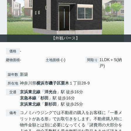
【外観パース】
-
価格
-
-(-)
1LDK＋S(納
建物面積
土地面積
間取り
戸)
新築
築年数
神奈川県
横浜市磯子区
栗木
１丁目28-9
所在地
京浜東北線
「
洋光台
」駅 徒歩16分
交通
京急本線
「
杉田
」駅 徒歩16分
京浜東北線
「
新杉田
」駅 徒歩25分
コノミハウジングでは不動産の購入をお客様に『一番メ
備考
リットがある形』でお取引きをします。不動産購入時に
物件金額とは別に必要になってくる「諸費用の大部分を