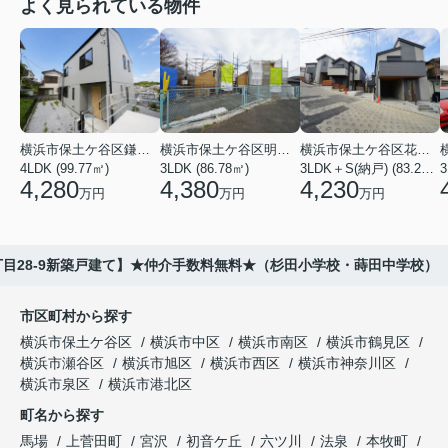
よく見られている物件
横浜市保土ケ谷区鎌谷町
横浜市保土ケ谷区明神台
横浜市保土ケ谷区花見台
4LDK (99.77㎡)
3LDK (86.78㎡)
3LDK＋S(納戸) (83.21㎡)
3
4,280
4,380
4,230
万円
万円
万円
丁目28-9新築戸建て】★仲介手数料無料★（杉田小学校・蒔田中学校）
市区町村から探す
横浜市保土ケ谷区
横浜市中区
横浜市南区
横浜市鶴見区
横浜市瀬谷区
横浜市旭区
横浜市西区
横浜市神奈川区
横浜市泉区
横浜市港北区
町名から探す
馬場
上菅田町
宮沢
初音ケ丘
六ツ川
法泉
本牧町