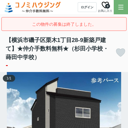
0
ログイン
お気に入り
この物件の募集は終了しました。
【横浜市磯子区栗木1丁目28-9新築戸建
て】★仲介手数料無料★（杉田小学校・
蒔田中学校）
-
1
/
1