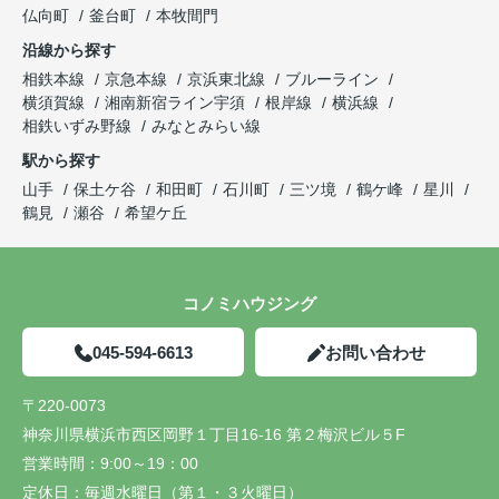
仏向町
釜台町
本牧間門
沿線から探す
相鉄本線
京急本線
京浜東北線
ブルーライン
横須賀線
湘南新宿ライン宇須
根岸線
横浜線
相鉄いずみ野線
みなとみらい線
駅から探す
山手
保土ケ谷
和田町
石川町
三ツ境
鶴ケ峰
星川
鶴見
瀬谷
希望ケ丘
コノミハウジング
045-594-6613
お問い合わせ
〒220-0073
神奈川県横浜市西区岡野１丁目16-16 第２梅沢ビル５F
営業時間：
9:00～19：00
定休日：
毎週水曜日（第１・３火曜日）