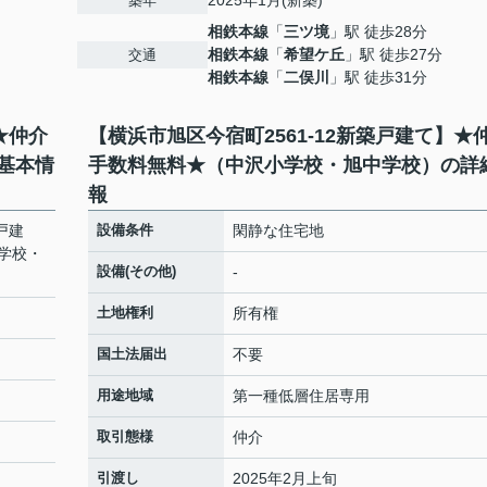
2025年1月(新築)
築年
相鉄本線
「
三ツ境
」駅 徒歩28分
相鉄本線
「
希望ケ丘
」駅 徒歩27分
交通
相鉄本線
「
二俣川
」駅 徒歩31分
★仲介
【横浜市旭区今宿町2561-12新築戸建て】★
基本情
手数料無料★（中沢小学校・旭中学校）の詳
報
戸建
設備条件
閑静な住宅地
学校・
設備(その他)
-
土地権利
所有権
国土法届出
不要
用途地域
第一種低層住居専用
取引態様
仲介
引渡し
2025年2月上旬