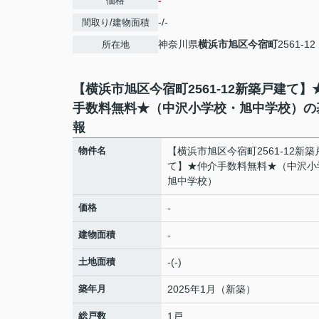
-
価格
-/-
間取り/建物面積
神奈川県
横浜市旭区
今宿町
2561-12
所在地
【横浜市旭区今宿町2561-12新築戸建て】
手数料無料★（中沢小学校・旭中学校）の
報
物件名
【横浜市旭区今宿町2561-12新築
て】★仲介手数料無料★（中沢小
旭中学校）
価格
-
建物面積
-
土地面積
-(-)
築年月
2025年1月（新築）
総戸数
1戸