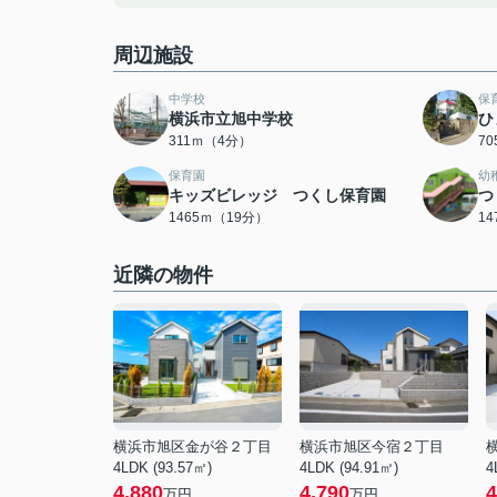
周辺施設
中学校
保
横浜市立旭中学校
ひ
311ｍ（4分）
7
保育園
幼
キッズビレッジ つくし保育園
つ
1465ｍ（19分）
1
近隣の物件
横浜市旭区金が谷２丁目
横浜市旭区今宿２丁目
4LDK (93.57㎡)
4LDK (94.91㎡)
4
4,880
4,790
4
万円
万円