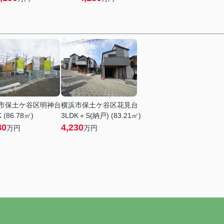
市保土ケ谷区明神台
横浜市保土ケ谷区花見台
 (86.78㎡)
3LDK＋S(納戸) (83.21㎡)
80
4,230
万円
万円