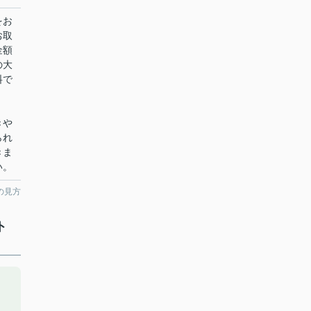
をお
お取
金額
の大
料で
きや
られ
きま
い。
の見方
ト