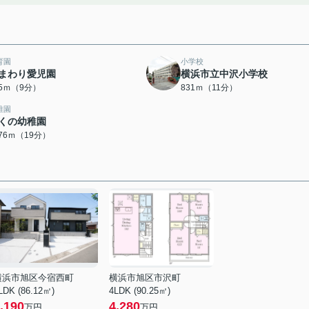
育園
小学校
まわり愛児園
横浜市立中沢小学校
05ｍ（9分）
831ｍ（11分）
稚園
くの幼稚園
476ｍ（19分）
横浜市旭区今宿西町
横浜市旭区市沢町
LDK (86.12㎡)
4LDK (90.25㎡)
,190
4,280
万円
万円