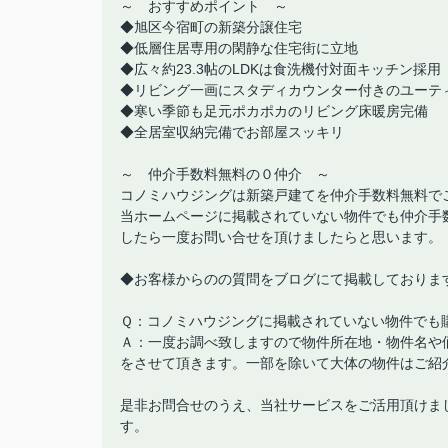
～ おすすめポイント ～
◆旭区今宿町の新築分譲住宅
◆低層住居専用の閑静な住宅街に立地
◆広々約23.3帖のLDKは食洗機付対面キッチン採用
◆リビング一画にスタディカウンター付きのユーテ
◆寒い季節も足元ポカポカのリビング床暖房完備
◆全居室収納完備でお部屋スッキリ
～ 仲介手数料無料の０仲介 ～
コノミハウジングは新築戸建てを仲介手数料無料で
当ホームページに掲載されていない物件でも仲介手
したら一度お問い合せを頂けましたらと思います。
◆お客様からのの質問をブログにて掲載しておりま
Ｑ：コノミハウジングに掲載されていない物件でも
Ａ：一度お調べ致しますので物件所在地・物件名や
をさせて頂きます。一部を除いて大体の物件はご紹
是非お問合せのうえ、当社サービスをご活用頂けま
す。