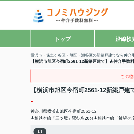
トップ
沿線検
横浜市・保土ヶ谷区・旭区・瀬谷区の新築戸建てなら仲介
【横浜市旭区今宿町2561-12新築戸建て】★仲介手
この物
【横浜市旭区今宿町2561-12新築
-
神奈川県
横浜市旭区
今宿町
2561-12
相鉄本線「三ツ境」駅徒歩28分
相鉄本線「希望ケ丘
1
/
1