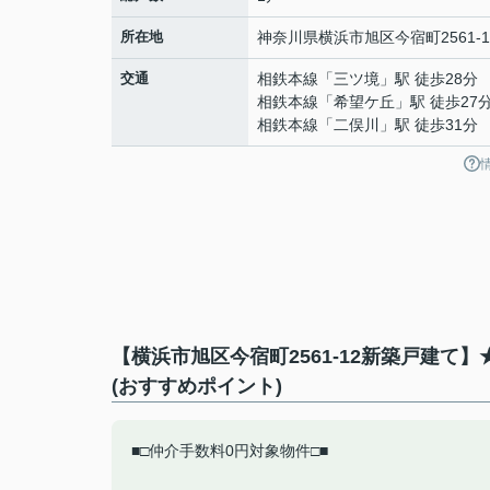
所在地
神奈川県
横浜市旭区
今宿町
2561-
交通
相鉄本線
「
三ツ境
」駅 徒歩28分
相鉄本線
「
希望ケ丘
」駅 徒歩27
相鉄本線
「
二俣川
」駅 徒歩31分
【横浜市旭区今宿町2561-12新築戸建
(おすすめポイント)
■□仲介手数料0円対象物件□■