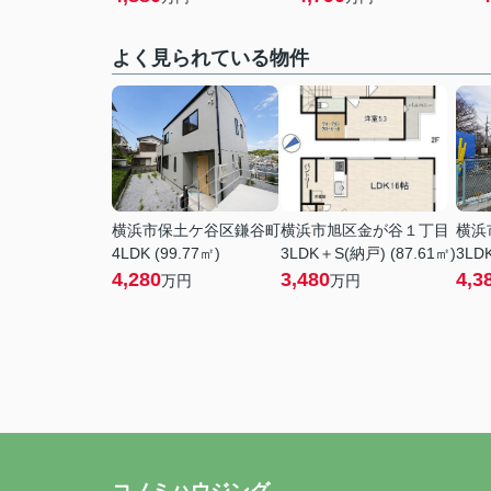
よく見られている物件
横浜市保土ケ谷区鎌谷町
横浜市旭区金が谷１丁目
横浜
4LDK (99.77㎡)
3LDK＋S(納戸) (87.61㎡)
3LDK
4,280
3,480
4,3
万円
万円