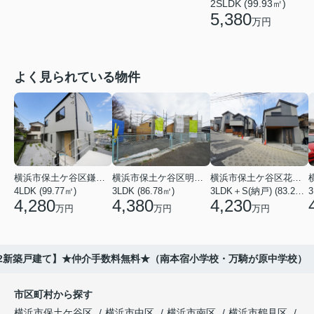
2SLDK (99.93㎡)
5,380
万円
よく見られている物件
横浜市保土ケ谷区鎌谷町
横浜市保土ケ谷区明神台
横浜市保土ケ谷区花見台
4LDK (99.77㎡)
3LDK (86.78㎡)
3LDK＋S(納戸) (83.21㎡)
3
4,280
4,380
4,230
万円
万円
万円
22新築戸建て】★仲介手数料無料★（南本宿小学校・万騎が原中学校）
市区町村から探す
横浜市保土ケ谷区
横浜市中区
横浜市南区
横浜市鶴見区