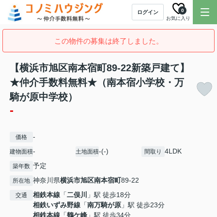
0
ログイン
お気に入り
この物件の募集は終了しました。
【横浜市旭区南本宿町89-22新築戸建て】
★仲介手数料無料★（南本宿小学校・万
騎が原中学校）
-
-
価格
-
-(-)
4LDK
建物面積
土地面積
間取り
予定
築年数
神奈川県
横浜市旭区
南本宿町
89-22
所在地
相鉄本線
「
二俣川
」駅 徒歩18分
交通
相鉄いずみ野線
「
南万騎が原
」駅 徒歩23分
相鉄本線
「
鶴ケ峰
」駅 徒歩34分