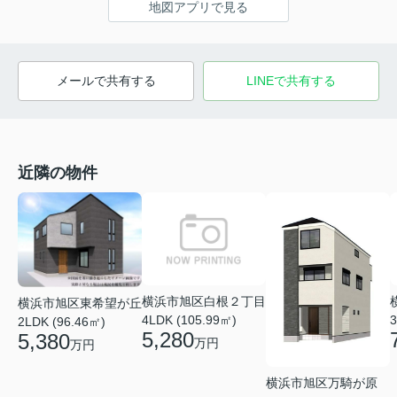
地図アプリで見る
メールで共有する
LINEで共有する
近隣の物件
横浜市旭区白根２丁目
横浜市旭区東希望が丘
4LDK (105.99㎡)
3
2LDK (96.46㎡)
5,280
5,380
万円
万円
横浜市旭区万騎が原