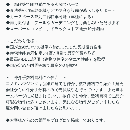
◆上部吹抜で開放感のある玄関スペース
◆食洗機や浴室乾燥機などの便利な設備が暮らしをサポート
◆カースペース並列二台駐車可能（車種による）
◆南お庭付き！プールやガーデニングもお楽しみいただけます
◆スーパーやコンビニ、ドラックストア徒歩10分圏内
～こだわり仕様～
◆国が定めた7つの基準を満たしたした長期優良住宅
◆住宅性能表示制度5分野7項目で最高等級を取得
◆最高のBELS評価（建物や住宅の省エネ性能）を取得
◆国が定めた耐震等級で最高の3を取得
～ 仲介手数料無料の０仲介 ～
コノミハウジングは新築戸建てを仲介手数料無料でご紹介！建売
会社からの仲介手数料のみで売買取引を行っています。また当ホ
ームページに掲載されていない物件でも仲介手数料無料でご紹介
可能な物件は多々ございます。気になる物件がございましたら一
度お問い合せを頂けましたらと思います。
◆お客様からのの質問をブログにて掲載しております。