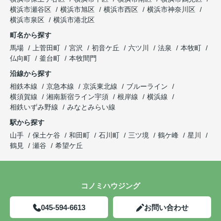
横浜市瀬谷区
横浜市旭区
横浜市西区
横浜市神奈川区
横浜市泉区
横浜市港北区
町名から探す
馬場
上菅田町
宮沢
初音ケ丘
六ツ川
法泉
本牧町
仏向町
釜台町
本牧間門
沿線から探す
相鉄本線
京急本線
京浜東北線
ブルーライン
横須賀線
湘南新宿ライン宇須
根岸線
横浜線
相鉄いずみ野線
みなとみらい線
駅から探す
山手
保土ケ谷
和田町
石川町
三ツ境
鶴ケ峰
星川
鶴見
瀬谷
希望ケ丘
コノミハウジング
045-594-6613
お問い合わせ