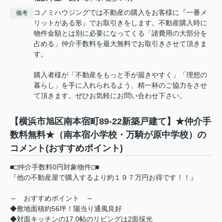
コノミハウジングでは不動産の購入をお客様に『一番メ
備考
リットがある形』でお取引きをします。不動産購入時に
物件金額とは別に必要になってくる「諸費用の大部分を
占める」仲介手数料を最大無料でお取引きさせて頂きま
す。
購入者様が「不動産をもっと手が届きやすく」「理想の
暮らし」を手に入れられるよう、精一杯のご協力をさせ
て頂きます。ぜひお気軽にお問い合わせ下さい。
【横浜市旭区南本宿町89-22新築戸建て】★仲介手
数料無料★（南本宿小学校・万騎が原中学校）の
コメント(おすすめポイント)
■□仲介手数料0円対象物件□■
『他の不動産屋で購入するより約１９７万円お得です！！』
～ おすすめポイント ～
◆敷地面積約56坪！陽当り通風良好
◆対面キッチンの17.0帖のリビングは2面採光