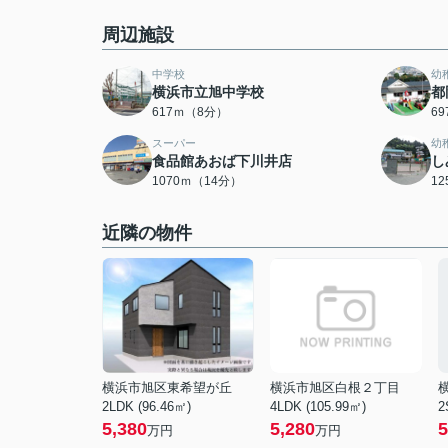
周辺施設
中学校
幼
横浜市立旭中学校
都
617ｍ（8分）
6
スーパー
幼
食品館あおば下川井店
し
1070ｍ（14分）
1
近隣の物件
横浜市旭区東希望が丘
横浜市旭区白根２丁目
2LDK (96.46㎡)
4LDK (105.99㎡)
2
5,380
5,280
5
万円
万円