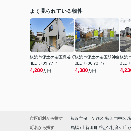
よく見られている物件
横浜市保土ケ谷区鎌谷町
横浜市保土ケ谷区明神台
横浜
4LDK (99.77㎡)
3LDK (86.78㎡)
3LDK
4,280
4,380
4,23
万円
万円
市区町村から探す
横浜市保土ケ谷区
横浜市中区
町名から探す
馬場
上菅田町
宮沢
初音ケ丘