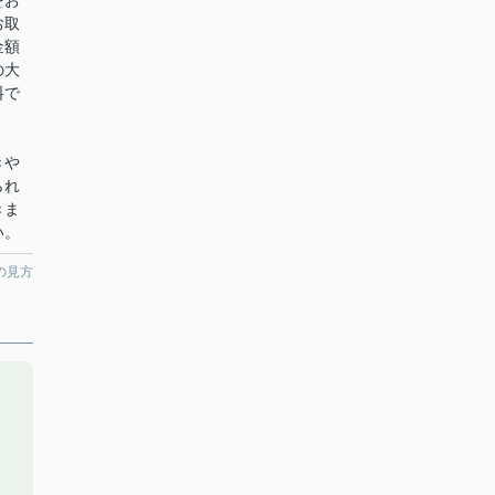
をお
お取
金額
の大
料で
きや
られ
きま
い。
の見方