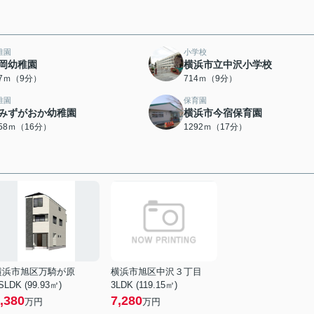
稚園
小学校
岡幼稚園
横浜市立中沢小学校
97ｍ（9分）
714ｍ（9分）
稚園
保育園
みずがおか幼稚園
横浜市今宿保育園
258ｍ（16分）
1292ｍ（17分）
横浜市旭区万騎が原
横浜市旭区中沢３丁目
SLDK (99.93㎡)
3LDK (119.15㎡)
,380
7,280
万円
万円