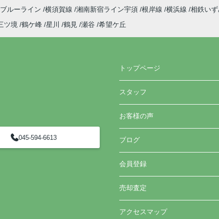
ブルーライン
横須賀線
湘南新宿ライン宇須
根岸線
横浜線
相鉄い
三ツ境
鶴ケ峰
星川
鶴見
瀬谷
希望ケ丘
トップページ
スタッフ
お客様の声
045-594-6613
ブログ
会員登録
売却査定
アクセスマップ