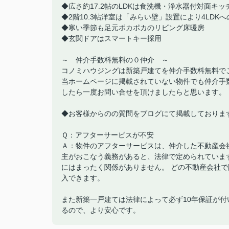
◆広さ約17.2帖のLDKは食洗機・浄水器付対面キッ
◆2階10.3帖洋室は「みらい壁」設置により4LDK
◆寒い季節も足元ポカポカのリビング床暖房
◆玄関ドアはスマートキー採用
～ 仲介手数料無料の０仲介 ～
コノミハウジングは新築戸建てを仲介手数料無料で
当ホームページに掲載されていない物件でも仲介手
したら一度お問い合せを頂けましたらと思います。
◆お客様からのの質問をブログにて掲載しておりま
Ｑ：アフターサービスが不安
Ａ：物件のアフターサービスは、仲介した不動産会
主がおこなう義務があると、法律で定められていま
にはまったく関係がありません。 どの不動産会社
入できます。
また新築一戸建ては法律によって必ず10年保証が
るので、より安心です。