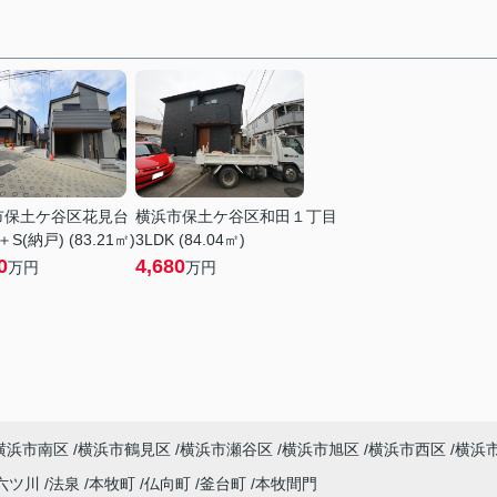
市保土ケ谷区花見台
横浜市保土ケ谷区和田１丁目
＋S(納戸) (83.21㎡)
3LDK (84.04㎡)
0
4,680
万円
万円
横浜市南区
横浜市鶴見区
横浜市瀬谷区
横浜市旭区
横浜市西区
横浜
六ツ川
法泉
本牧町
仏向町
釜台町
本牧間門