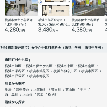
横浜市保土ケ谷区鎌谷町
横浜市旭区金が谷１丁目
横浜市保土ケ谷区明神台
4LDK (99.77㎡)
3LDK＋S(納戸) (87.61㎡)
3LDK (86.78㎡)
4,280
3,480
4,380
万円
万円
万円
8-7全3棟新築戸建て】★仲介手数料無料★（瀬谷小学校・瀬谷中学校）
市区町村から探す
横浜市旭区
横浜市保土ケ谷区
横浜市中区
横浜市南区
横浜市瀬谷区
横浜市鶴見区
横浜市神奈川区
横浜市西区
横浜市戸塚区
横浜市都筑区
町名から探す
馬場
四季美台
上菅田町
菅田町
東山田
平戸
西川島町
上白根
宮沢
松見町
沿線から探す