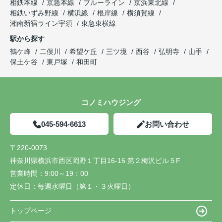
相鉄本線
京急本線
ブルーライン
京浜東北線
相鉄いずみ野線
横浜線
根岸線
横須賀線
湘南新宿ライン宇須
東急東横線
駅から探す
鶴ケ峰
二俣川
希望ケ丘
三ツ境
西谷
弘明寺
山手
保土ケ谷
東戸塚
和田町
コノミハウジング
045-594-6613
お問い合わせ
〒220-0073
神奈川県横浜市西区岡野１丁目16-16 第２梅沢ビル５F
営業時間：
9:00～19：00
定休日：
毎週水曜日（第１・３火曜日）
トップページ