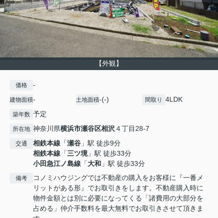
【外観】
-
価格
-
-(-)
4LDK
建物面積
土地面積
間取り
予定
築年数
神奈川県
横浜市瀬谷区
相沢
４丁目28-7
所在地
相鉄本線
「
瀬谷
」駅 徒歩9分
交通
相鉄本線
「
三ツ境
」駅 徒歩33分
小田急江ノ島線
「
大和
」駅 徒歩33分
コノミハウジングでは不動産の購入をお客様に『一番メ
備考
リットがある形』でお取引きをします。不動産購入時に
物件金額とは別に必要になってくる「諸費用の大部分を
占める」仲介手数料を最大無料でお取引きさせて頂きま