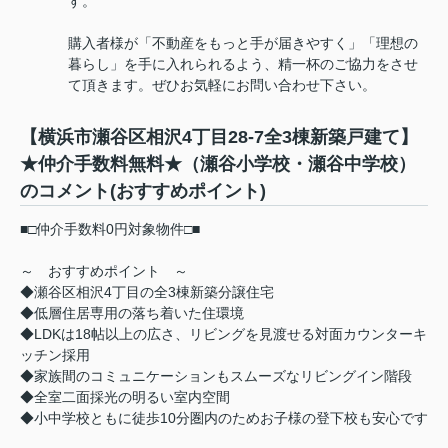
す。
購入者様が「不動産をもっと手が届きやすく」「理想の
暮らし」を手に入れられるよう、精一杯のご協力をさせ
て頂きます。ぜひお気軽にお問い合わせ下さい。
【横浜市瀬谷区相沢4丁目28-7全3棟新築戸建て】
★仲介手数料無料★（瀬谷小学校・瀬谷中学校）
のコメント(おすすめポイント)
■□仲介手数料0円対象物件□■
～ おすすめポイント ～
◆瀬谷区相沢4丁目の全3棟新築分譲住宅
◆低層住居専用の落ち着いた住環境
◆LDKは18帖以上の広さ、リビングを見渡せる対面カウンターキ
ッチン採用
◆家族間のコミュニケーションもスムーズなリビングイン階段
◆全室二面採光の明るい室内空間
◆小中学校ともに徒歩10分圏内のためお子様の登下校も安心です