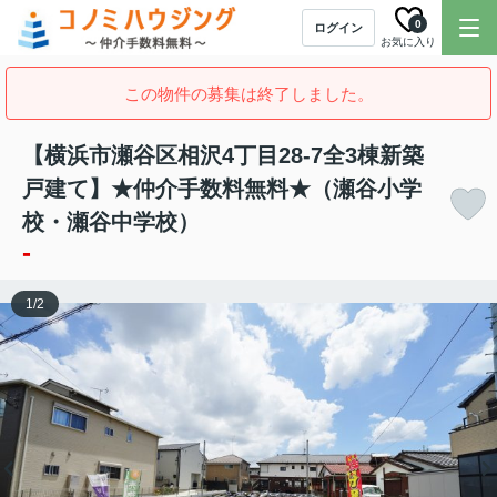
0
ログイン
お気に入り
この物件の募集は終了しました。
【横浜市瀬谷区相沢4丁目28-7全3棟新築
戸建て】★仲介手数料無料★（瀬谷小学
校・瀬谷中学校）
-
1
/
2