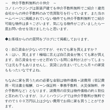
～ 仲介手数料無料の０仲介 ～
コノミハウジングは新築戸建てを仲介手数料無料でご紹介！建売
会社からの仲介手数料のみで売買取引を行っています。また当ホ
ームページに掲載されていない物件でも仲介手数料無料でご紹介
可能な物件は多々ございます。気になる物件がございましたら一
度お問い合せを頂けましたらと思います。
◆お客様からのの質問をブログにて掲載しております。
Ｑ：自己資金が少ないのですが、それでも家を買えますか？
Ａ：はい。買えます！極端に言えば自己資金が無くても家が買え
ます。自己資金をせっせと貯めている間に金利が上がってしまっ
ては元も子もありませんし、賃貸にお住まいでしたら月々の家賃
ももったいなですよね。
ちなみに家を買うための必要な金額は物件価格＋諸費用（登記費
用・司法書士報酬、ローン保証料・事務手数料、火災保険料、仲
介手数料など）となります。諸費用の目安は物件価格の約１割位
と言われていますが、コノミハウジングでは仲介手数料が無料で
すので１００万円以上は少ない費用でお得に家を買うことができ
ます。