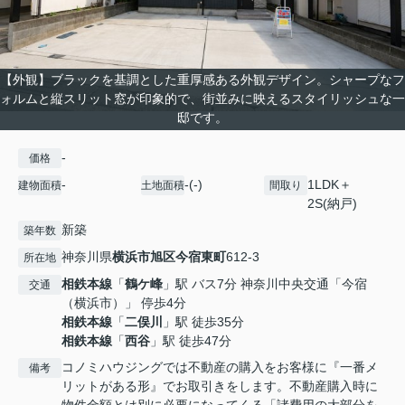
【外観】ブラックを基調とした重厚感ある外観デザイン。シャープなフ
ォルムと縦スリット窓が印象的で、街並みに映えるスタイリッシュな一
邸です。
-
価格
-
-(-)
1LDK＋
建物面積
土地面積
間取り
2S(納戸)
新築
築年数
神奈川県
横浜市旭区
今宿東町
612-3
所在地
相鉄本線
「
鶴ケ峰
」駅 バス7分 神奈川中央交通「今宿
交通
（横浜市）」 停歩4分
相鉄本線
「
二俣川
」駅 徒歩35分
相鉄本線
「
西谷
」駅 徒歩47分
コノミハウジングでは不動産の購入をお客様に『一番メ
備考
リットがある形』でお取引きをします。不動産購入時に