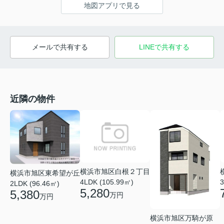
地図アプリで見る
メールで共有する
LINEで共有する
近隣の物件
横浜市旭区白根２丁目
横浜市旭区東希望が丘
4LDK (105.99㎡)
3
2LDK (96.46㎡)
5,280
5,380
万円
万円
横浜市旭区万騎が原