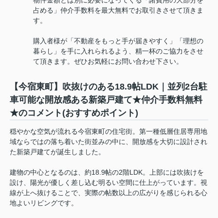
物件金額とは別に必要になってくる「諸費用の大部分を
占める」仲介手数料を最大無料でお取引きさせて頂きま
す。
購入者様が「不動産をもっと手が届きやすく」「理想の
暮らし」を手に入れられるよう、精一杯のご協力をさせ
て頂きます。ぜひお気軽にお問い合わせ下さい。
【今宿東町】吹抜けのある18.9帖LDK｜並列2台駐
車可能な開放感ある新築戸建て★仲介手数料無料
★のコメント(おすすめポイント)
穏やかな空気が流れる今宿東町の住宅街。第一種低層住居専用地
域ならではの落ち着いた街並みの中に、開放感を大切に設計され
た新築戸建てが誕生しました。
建物の中心となるのは、約18.9帖の2階LDK。上部には吹抜けを
設け、陽光が優しく差し込む明るい空間に仕上がっています。視
線が上へ抜けることで、実際の帖数以上の広がりを感じられる心
地よいリビングです。