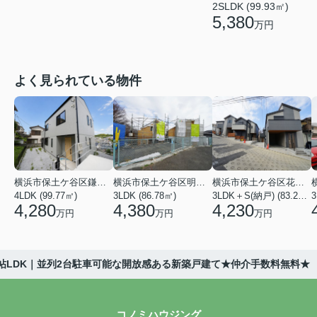
2SLDK (99.93㎡)
5,380
万円
よく見られている物件
横浜市保土ケ谷区鎌谷町
横浜市保土ケ谷区明神台
横浜市保土ケ谷区花見台
4LDK (99.77㎡)
3LDK (86.78㎡)
3LDK＋S(納戸) (83.21㎡)
3
4,280
4,380
4,230
万円
万円
万円
9帖LDK｜並列2台駐車可能な開放感ある新築戸建て★仲介手数料無料★
コノミハウジング