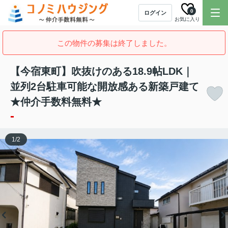
0
ログイン
お気に入り
この物件の募集は終了しました。
【今宿東町】吹抜けのある18.9帖LDK｜
並列2台駐車可能な開放感ある新築戸建て
★仲介手数料無料★
-
1
/
2