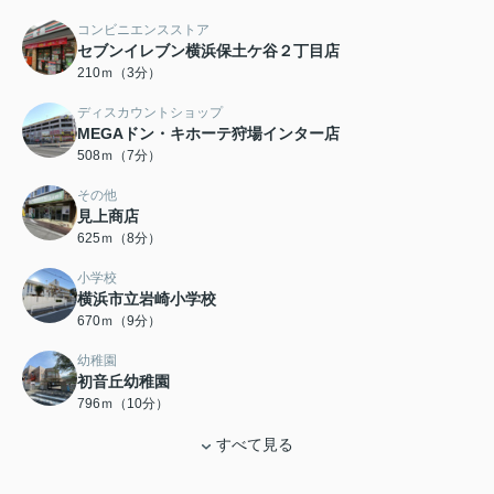
コンビニエンスストア
セブンイレブン横浜保土ケ谷２丁目店
210ｍ（3分）
ディスカウントショップ
MEGAドン・キホーテ狩場インター店
508ｍ（7分）
その他
見上商店
625ｍ（8分）
小学校
横浜市立岩崎小学校
670ｍ（9分）
幼稚園
初音丘幼稚園
796ｍ（10分）
すべて見る