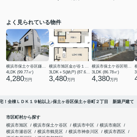
よく見られている物件
横浜市保土ケ谷区鎌谷町
横浜市旭区金が谷１丁目
横浜市保土ケ谷区明神台
4LDK (99.77㎡)
3LDK＋S(納戸) (87.61㎡)
3LDK (86.78㎡)
4,280
3,480
4,380
万円
万円
万円
宅！全棟ＬＤＫ１９帖以上♪保土ヶ谷区保土ヶ谷町２丁目 新築戸建て
市区町村から探す
横浜市旭区
横浜市保土ケ谷区
横浜市中区
横浜市南区
横浜市瀬谷区
横浜市鶴見区
横浜市神奈川区
横浜市西区