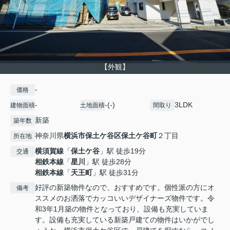
【外観】
-
価格
-
-(-)
3LDK
建物面積
土地面積
間取り
新築
築年数
神奈川県
横浜市保土ケ谷区
保土ケ谷町
２丁目
所在地
横須賀線
「
保土ケ谷
」駅 徒歩19分
交通
相鉄本線
「
星川
」駅 徒歩28分
相鉄本線
「
天王町
」駅 徒歩31分
好評の新築物件なので、おすすめです。個性派の方にオ
備考
ススメのお洒落でカッコいいデザイナーズ物件です。令
和3年1月築の物件となっており、設備も充実していま
す。設備も充実している新築戸建ての物件はいかがでし