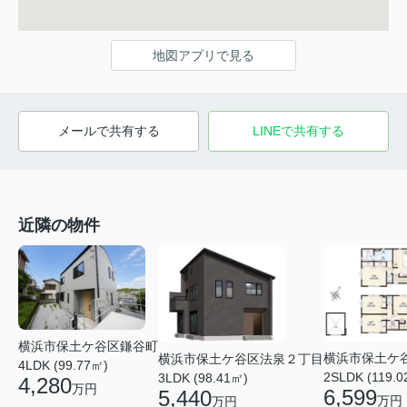
地図アプリで見る
メールで共有する
LINEで共有する
近隣の物件
横浜市保土ケ谷区鎌谷町
横浜市保土ケ
横浜市保土ケ谷区法泉２丁目
4LDK (99.77㎡)
2SLDK (119.0
3LDK (98.41㎡)
4,280
万円
6,599
5,440
万円
万円