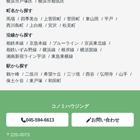
横浜市戸塚区
横浜市都筑区
町名から探す
馬場
四季美台
上菅田町
菅田町
東山田
平戸
西川島町
上白根
宮沢
松見町
沿線から探す
相鉄本線
京急本線
ブルーライン
京浜東北線
相鉄いずみ野線
横浜線
根岸線
横須賀線
湘南新宿ライン宇須
東急東横線
駅から探す
鶴ケ峰
二俣川
希望ケ丘
三ツ境
西谷
弘明寺
山手
保土ケ谷
東戸塚
和田町
コノミハウジング
045-594-6613
お問い合わせ
〒220-0073