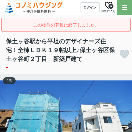
0
ログイン
お気に入り
この物件の募集は終了しました。
保土ヶ谷駅から平坦のデザイナーズ住
宅！全棟ＬＤＫ１９帖以上♪保土ヶ谷区保
土ヶ谷町２丁目 新築戸建て
-
1
/
3