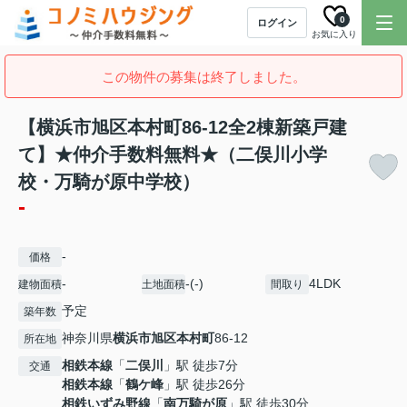
0
ログイン
お気に入り
この物件の募集は終了しました。
【横浜市旭区本村町86-12全2棟新築戸建
て】★仲介手数料無料★（二俣川小学
校・万騎が原中学校）
-
-
価格
-
-(-)
4LDK
建物面積
土地面積
間取り
予定
築年数
神奈川県
横浜市旭区
本村町
86-12
所在地
相鉄本線
「
二俣川
」駅 徒歩7分
交通
相鉄本線
「
鶴ケ峰
」駅 徒歩26分
相鉄いずみ野線
「
南万騎が原
」駅 徒歩30分