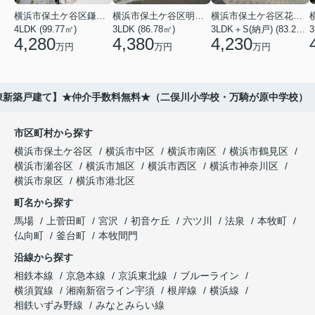
横浜市保土ケ谷区鎌谷町
横浜市保土ケ谷区明神台
横浜市保土ケ谷区花見台
4LDK (99.77㎡)
3LDK (86.78㎡)
3LDK＋S(納戸) (83.21㎡)
3
4,280
4,380
4,230
万円
万円
万円
全2棟新築戸建て】★仲介手数料無料★（二俣川小学校・万騎が原中学校）
市区町村から探す
横浜市保土ケ谷区
横浜市中区
横浜市南区
横浜市鶴見区
横浜市瀬谷区
横浜市旭区
横浜市西区
横浜市神奈川区
横浜市泉区
横浜市港北区
町名から探す
馬場
上菅田町
宮沢
初音ケ丘
六ツ川
法泉
本牧町
仏向町
釜台町
本牧間門
沿線から探す
相鉄本線
京急本線
京浜東北線
ブルーライン
横須賀線
湘南新宿ライン宇須
根岸線
横浜線
相鉄いずみ野線
みなとみらい線