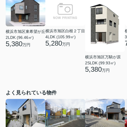
横浜市旭区白根２丁目
横浜市旭区東希望が丘
4LDK (105.99㎡)
3
2LDK (96.46㎡)
5,280
5,380
万円
万円
横浜市旭区万騎が原
2SLDK (99.93㎡)
5,380
万円
よく見られている物件