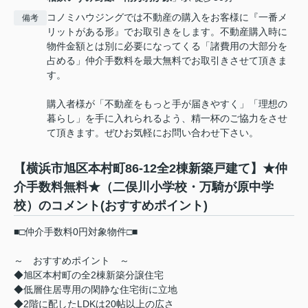
コノミハウジングでは不動産の購入をお客様に『一番メ
備考
リットがある形』でお取引きをします。不動産購入時に
物件金額とは別に必要になってくる「諸費用の大部分を
占める」仲介手数料を最大無料でお取引きさせて頂きま
す。
購入者様が「不動産をもっと手が届きやすく」「理想の
暮らし」を手に入れられるよう、精一杯のご協力をさせ
て頂きます。ぜひお気軽にお問い合わせ下さい。
【横浜市旭区本村町86-12全2棟新築戸建て】★仲
介手数料無料★（二俣川小学校・万騎が原中学
校）のコメント(おすすめポイント)
■□仲介手数料0円対象物件□■
～ おすすめポイント ～
◆旭区本村町の全2棟新築分譲住宅
◆低層住居専用の閑静な住宅街に立地
◆2階に配したLDKは20帖以上の広さ