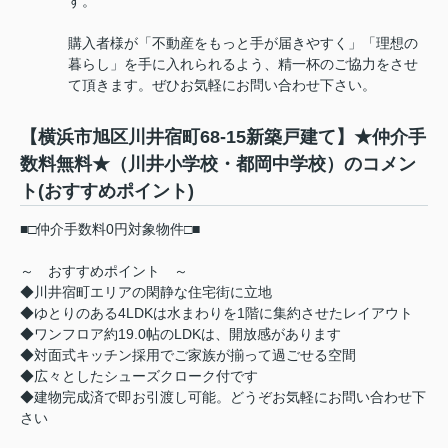
す。
購入者様が「不動産をもっと手が届きやすく」「理想の
暮らし」を手に入れられるよう、精一杯のご協力をさせ
て頂きます。ぜひお気軽にお問い合わせ下さい。
【横浜市旭区川井宿町68-15新築戸建て】★仲介手
数料無料★（川井小学校・都岡中学校）のコメン
ト(おすすめポイント)
■□仲介手数料0円対象物件□■
～ おすすめポイント ～
◆川井宿町エリアの閑静な住宅街に立地
◆ゆとりのある4LDKは水まわりを1階に集約させたレイアウト
◆ワンフロア約19.0帖のLDKは、開放感があります
◆対面式キッチン採用でご家族が揃って過ごせる空間
◆広々としたシューズクローク付です
◆建物完成済で即お引渡し可能。どうぞお気軽にお問い合わせ下
さい