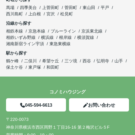
馬場
四季美台
上菅田町
菅田町
東山田
平戸
西川島町
上白根
宮沢
松見町
沿線から探す
相鉄本線
京急本線
ブルーライン
京浜東北線
相鉄いずみ野線
横浜線
根岸線
横須賀線
湘南新宿ライン宇須
東急東横線
駅から探す
鶴ケ峰
二俣川
希望ケ丘
三ツ境
西谷
弘明寺
山手
保土ケ谷
東戸塚
和田町
コノミハウジング
045-594-6613
お問い合わせ
〒220-0073
神奈川県横浜市西区岡野１丁目16-16 第２梅沢ビル５F
営業時間：
9:00～19：00