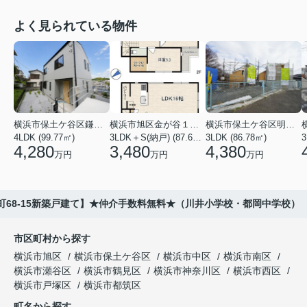
よく見られている物件
横浜市保土ケ谷区鎌谷町
横浜市旭区金が谷１丁目
横浜市保土ケ谷区明神台
4LDK (99.77㎡)
3LDK＋S(納戸) (87.61㎡)
3LDK (86.78㎡)
4,280
3,480
4,380
万円
万円
万円
町68-15新築戸建て】★仲介手数料無料★（川井小学校・都岡中学校）
市区町村から探す
横浜市旭区
横浜市保土ケ谷区
横浜市中区
横浜市南区
横浜市瀬谷区
横浜市鶴見区
横浜市神奈川区
横浜市西区
横浜市戸塚区
横浜市都筑区
町名から探す