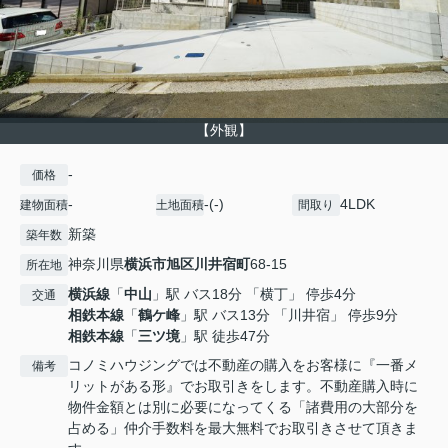
【外観】
-
価格
-
-(-)
4LDK
建物面積
土地面積
間取り
新築
築年数
神奈川県
横浜市旭区
川井宿町
68-15
所在地
横浜線
「
中山
」駅 バス18分 「横丁」 停歩4分
交通
相鉄本線
「
鶴ケ峰
」駅 バス13分 「川井宿」 停歩9分
相鉄本線
「
三ツ境
」駅 徒歩47分
コノミハウジングでは不動産の購入をお客様に『一番メ
備考
リットがある形』でお取引きをします。不動産購入時に
物件金額とは別に必要になってくる「諸費用の大部分を
占める」仲介手数料を最大無料でお取引きさせて頂きま