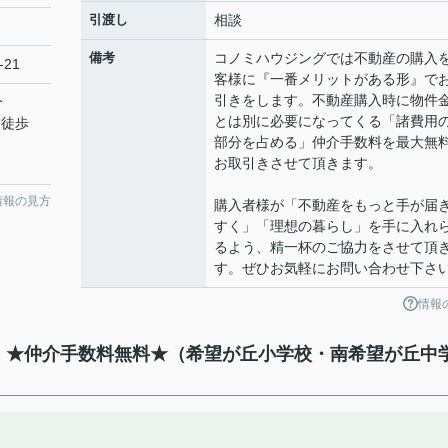
引渡し
相談
備考
コノミハウジングでは不動産の購入
-21
客様に『一番メリットがある形』で
引きをします。不動産購入時に物件
分
とは別に必要になってくる「諸費用
 徒歩
部分を占める」仲介手数料を最大無
お取引きさせて頂きます。
情報の見方
購入者様が「不動産をもっと手が届
すく」「理想の暮らし」を手に入れ
るよう、精一杯のご協力をさせて頂
す。ぜひお気軽にお問い合わせ下さ
情報
て】★仲介手数料無料★（希望が丘小学校・南希望が丘中