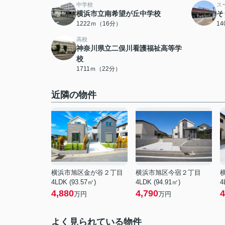
中学校
ス
横浜市立南希望が丘中学校
そ
1222ｍ（16分）
1
高校
神奈川県立二俣川看護福祉高等学
校
1711ｍ（22分）
近隣の物件
横浜市旭区金が谷２丁目
横浜市旭区今宿２丁目
4LDK (93.57㎡)
4LDK (94.91㎡)
4
4,880
4,790
4
万円
万円
よく見られている物件