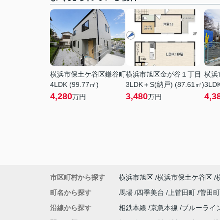
横浜市保土ケ谷区鎌谷町
横浜市旭区金が谷１丁目
横浜
4LDK (99.77㎡)
3LDK＋S(納戸) (87.61㎡)
3LDK
4,280
3,480
4,3
万円
万円
市区町村から探す
横浜市旭区
横浜市保土ケ谷区
町名から探す
馬場
四季美台
上菅田町
菅田
沿線から探す
相鉄本線
京急本線
ブルーライ