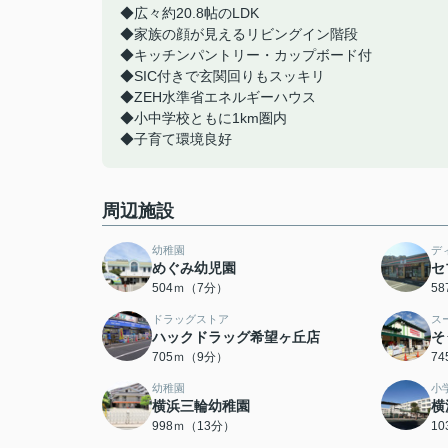
◆広々約20.8帖のLDK
◆家族の顔が見えるリビングイン階段
◆キッチンパントリー・カップボード付
◆SIC付きで玄関回りもスッキリ
◆ZEH水準省エネルギーハウス
◆小中学校ともに1km圏内
◆子育て環境良好
周辺施設
幼稚園
デ
めぐみ幼児園
セ
504ｍ（7分）
5
ドラッグストア
ス
ハックドラッグ希望ヶ丘店
そ
705ｍ（9分）
7
幼稚園
小
横浜三輪幼稚園
横
998ｍ（13分）
1