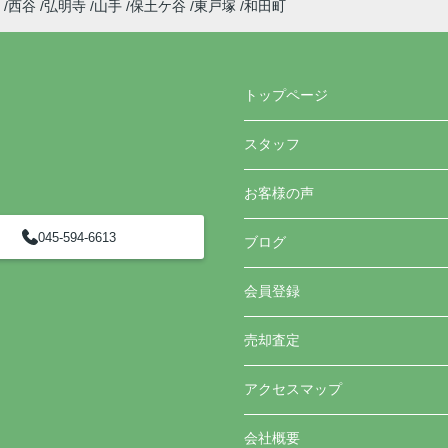
西谷
弘明寺
山手
保土ケ谷
東戸塚
和田町
トップページ
スタッフ
お客様の声
045-594-6613
ブログ
会員登録
売却査定
アクセスマップ
会社概要