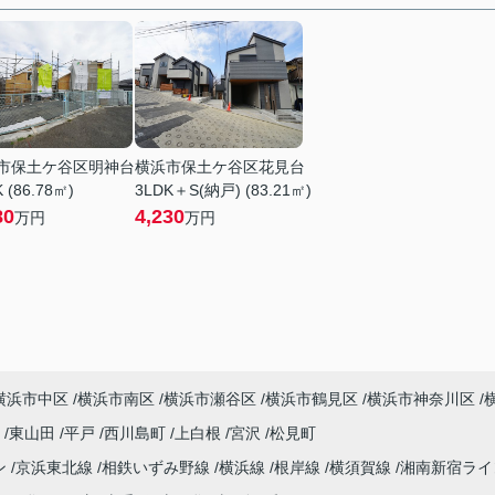
市保土ケ谷区明神台
横浜市保土ケ谷区花見台
 (86.78㎡)
3LDK＋S(納戸) (83.21㎡)
80
4,230
万円
万円
横浜市中区
横浜市南区
横浜市瀬谷区
横浜市鶴見区
横浜市神奈川区
町
東山田
平戸
西川島町
上白根
宮沢
松見町
ン
京浜東北線
相鉄いずみ野線
横浜線
根岸線
横須賀線
湘南新宿ラ