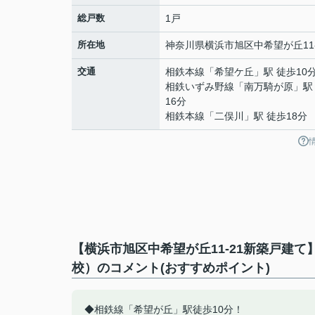
総戸数
1戸
所在地
神奈川県
横浜市旭区
中希望が丘
11
交通
相鉄本線
「
希望ケ丘
」駅 徒歩10
相鉄いずみ野線
「
南万騎が原
」駅
16分
相鉄本線
「
二俣川
」駅 徒歩18分
【横浜市旭区中希望が丘11-21新築戸建
校）のコメント(おすすめポイント)
◆相鉄線「希望が丘」駅徒歩10分！