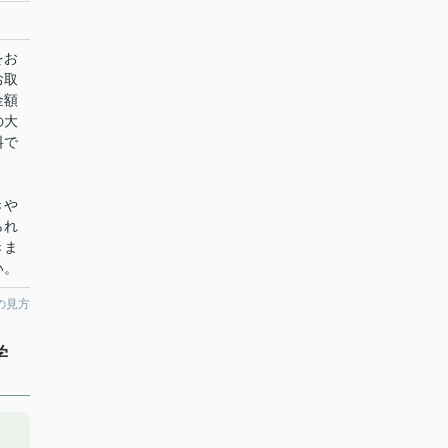
をお
お取
金額
の大
料で
きや
られ
きま
い。
の見方
学