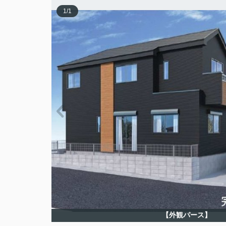
1
/
1
【外観パース】