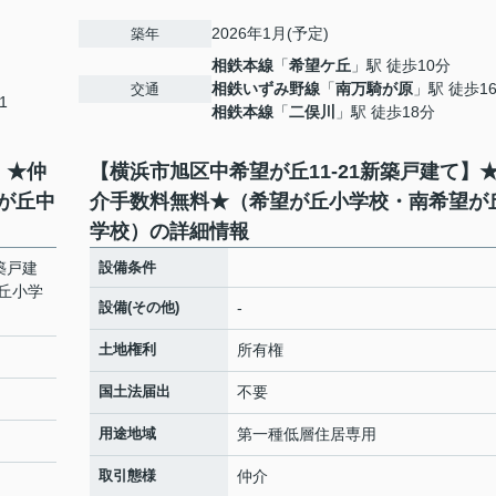
2026年1月(予定)
築年
相鉄本線
「
希望ケ丘
」駅 徒歩10分
相鉄いずみ野線
「
南万騎が原
」駅 徒歩1
交通
1
相鉄本線
「
二俣川
」駅 徒歩18分
】★仲
【横浜市旭区中希望が丘11-21新築戸建て】
が丘中
介手数料無料★（希望が丘小学校・南希望が
学校）の詳細情報
築戸建
設備条件
丘小学
設備(その他)
-
土地権利
所有権
国土法届出
不要
用途地域
第一種低層住居専用
取引態様
仲介