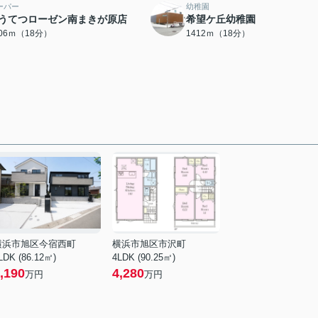
ーパー
幼稚園
うてつローゼン南まきが原店
希望ケ丘幼稚園
406ｍ（18分）
1412ｍ（18分）
横浜市旭区今宿西町
横浜市旭区市沢町
LDK (86.12㎡)
4LDK (90.25㎡)
,190
4,280
万円
万円