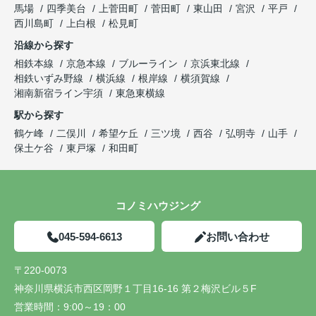
馬場
四季美台
上菅田町
菅田町
東山田
宮沢
平戸
西川島町
上白根
松見町
沿線から探す
相鉄本線
京急本線
ブルーライン
京浜東北線
相鉄いずみ野線
横浜線
根岸線
横須賀線
湘南新宿ライン宇須
東急東横線
駅から探す
鶴ケ峰
二俣川
希望ケ丘
三ツ境
西谷
弘明寺
山手
保土ケ谷
東戸塚
和田町
コノミハウジング
045-594-6613
お問い合わせ
〒220-0073
神奈川県横浜市西区岡野１丁目16-16 第２梅沢ビル５F
営業時間：
9:00～19：00