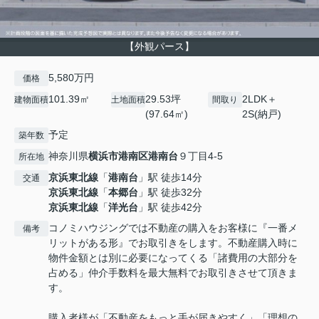
【外観パース】
5,580万円
価格
101.39㎡
29.53坪
2LDK＋
建物面積
土地面積
間取り
(97.64㎡)
2S(納戸)
予定
築年数
神奈川県
横浜市港南区
港南台
９丁目4-5
所在地
京浜東北線
「
港南台
」駅 徒歩14分
交通
京浜東北線
「
本郷台
」駅 徒歩32分
京浜東北線
「
洋光台
」駅 徒歩42分
コノミハウジングでは不動産の購入をお客様に『一番メ
備考
リットがある形』でお取引きをします。不動産購入時に
物件金額とは別に必要になってくる「諸費用の大部分を
占める」仲介手数料を最大無料でお取引きさせて頂きま
す。
購入者様が「不動産をもっと手が届きやすく」「理想の