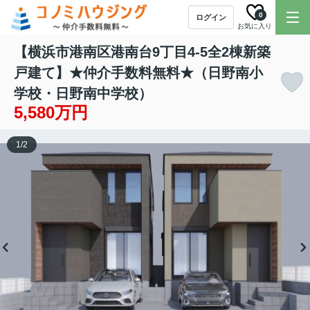
0
ログイン
お気に入り
【横浜市港南区港南台9丁目4-5全2棟新築
戸建て】★仲介手数料無料★（日野南小
学校・日野南中学校）
5,580万円
1
/
2