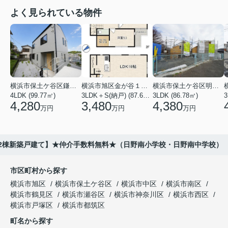
よく見られている物件
横浜市保土ケ谷区鎌谷町
横浜市旭区金が谷１丁目
横浜市保土ケ谷区明神台
4LDK (99.77㎡)
3LDK＋S(納戸) (87.61㎡)
3LDK (86.78㎡)
4,280
3,480
4,380
万円
万円
万円
全2棟新築戸建て】★仲介手数料無料★（日野南小学校・日野南中学校）
市区町村から探す
横浜市旭区
横浜市保土ケ谷区
横浜市中区
横浜市南区
横浜市鶴見区
横浜市瀬谷区
横浜市神奈川区
横浜市西区
横浜市戸塚区
横浜市都筑区
町名から探す