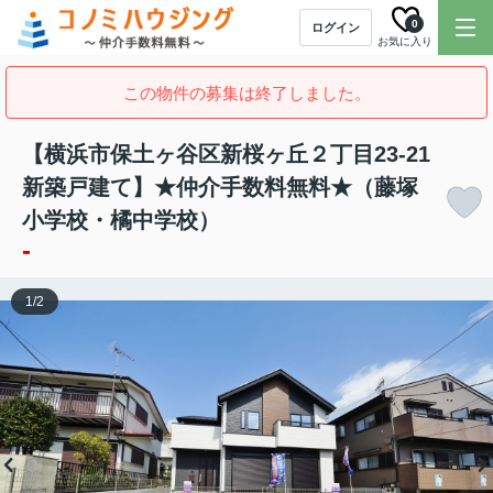
0
ログイン
お気に入り
この物件の募集は終了しました。
【横浜市保土ヶ谷区新桜ヶ丘２丁目23-21
新築戸建て】★仲介手数料無料★（藤塚
小学校・橘中学校）
-
1
/
2