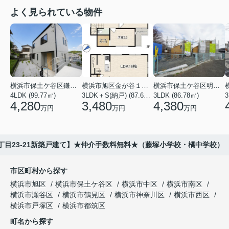
よく見られている物件
横浜市保土ケ谷区鎌谷町
横浜市旭区金が谷１丁目
横浜市保土ケ谷区明神台
4LDK (99.77㎡)
3LDK＋S(納戸) (87.61㎡)
3LDK (86.78㎡)
4,280
3,480
4,380
万円
万円
万円
目23-21新築戸建て】★仲介手数料無料★（藤塚小学校・橘中学校）
市区町村から探す
横浜市旭区
横浜市保土ケ谷区
横浜市中区
横浜市南区
横浜市瀬谷区
横浜市鶴見区
横浜市神奈川区
横浜市西区
横浜市戸塚区
横浜市都筑区
町名から探す