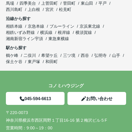
馬場
四季美台
上菅田町
菅田町
東山田
平戸
西川島町
上白根
宮沢
松見町
沿線から探す
相鉄本線
京急本線
ブルーライン
京浜東北線
相鉄いずみ野線
横浜線
根岸線
横須賀線
湘南新宿ライン宇須
東急東横線
駅から探す
鶴ケ峰
二俣川
希望ケ丘
三ツ境
西谷
弘明寺
山手
保土ケ谷
東戸塚
和田町
コノミハウジング
045-594-6613
お問い合わせ
〒220-0073
神奈川県横浜市西区岡野１丁目16-16 第２梅沢ビル５F
営業時間：
9:00～19：00