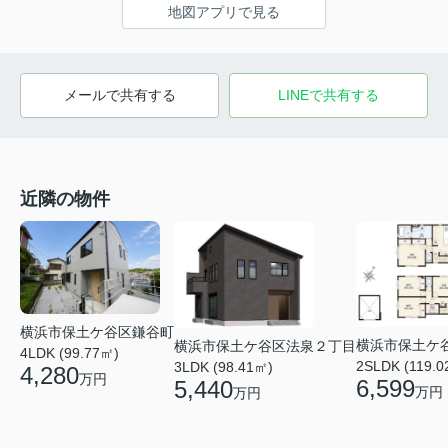
地図アプリで見る
メールで共有する
LINEで共有する
近隣の物件
横浜市保土ケ谷区鎌谷町
横浜市保土ケ
横浜市保土ケ谷区法泉２丁目
4LDK (99.77㎡)
2SLDK (119.0
3LDK (98.41㎡)
4,280
万円
6,599
5,440
万円
万円