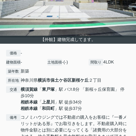
【外観】建物完成してます。
-
価格
-
-(-)
4LDK
建物面積
土地面積
間取り
新築
築年数
神奈川県
横浜市保土ケ谷区
新桜ケ丘
２丁目
所在地
横須賀線
「
東戸塚
」駅 バス8分 「新桜ヶ丘保育園」 停
交通
歩10分
相鉄本線
「
上星川
」駅 徒歩34分
相鉄本線
「
和田町
」駅 徒歩37分
コノミハウジングでは不動産の購入をお客様に『一番メ
備考
リットがある形』でお取引きをします。不動産購入時に
物件金額とは別に必要になってくる「諸費用の大部分を