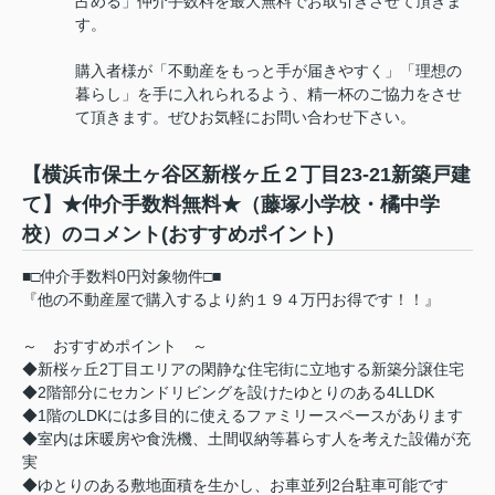
占める」仲介手数料を最大無料でお取引きさせて頂きま
す。
購入者様が「不動産をもっと手が届きやすく」「理想の
暮らし」を手に入れられるよう、精一杯のご協力をさせ
て頂きます。ぜひお気軽にお問い合わせ下さい。
【横浜市保土ヶ谷区新桜ヶ丘２丁目23-21新築戸建
て】★仲介手数料無料★（藤塚小学校・橘中学
校）のコメント(おすすめポイント)
■□仲介手数料0円対象物件□■
『他の不動産屋で購入するより約１９４万円お得です！！』
～ おすすめポイント ～
◆新桜ヶ丘2丁目エリアの閑静な住宅街に立地する新築分譲住宅
◆2階部分にセカンドリビングを設けたゆとりのある4LLDK
◆1階のLDKには多目的に使えるファミリースペースがあります
◆室内は床暖房や食洗機、土間収納等暮らす人を考えた設備が充
実
◆ゆとりのある敷地面積を生かし、お車並列2台駐車可能です