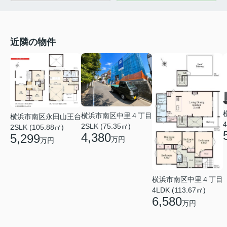
近隣の物件
横浜市南区中里４丁目
横浜市南区永田山王台
4
2SLK (75.35㎡)
2SLK (105.88㎡)
4,380
5,299
万円
万円
横浜市南区中里４丁目
4LDK (113.67㎡)
6,580
万円