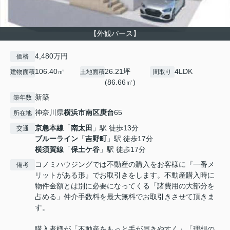
【外観パース】
4,480万円
価格
106.40㎡
26.21坪
4LDK
建物面積
土地面積
間取り
(86.66㎡)
新築
築年数
神奈川県
横浜市南区
庚台
65
所在地
京急本線
「
南太田
」駅 徒歩13分
交通
ブルーライン
「
吉野町
」駅 徒歩17分
横須賀線
「
保土ケ谷
」駅 徒歩17分
コノミハウジングでは不動産の購入をお客様に『一番メ
備考
リットがある形』でお取引きをします。不動産購入時に
物件金額とは別に必要になってくる「諸費用の大部分を
占める」仲介手数料を最大無料でお取引きさせて頂きま
す。
購入者様が「不動産をもっと手が届きやすく」「理想の