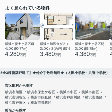
よく見られている物件
横浜市保土ケ谷区鎌谷町
横浜市旭区金が谷１丁目
横浜市保土ケ谷区明神台
4LDK (99.77㎡)
3LDK＋S(納戸) (87.61㎡)
3LDK (86.78㎡)
4,280
3,480
4,380
万円
万円
万円
65全3棟新築戸建て】★仲介手数料無料★（太田小学校・共進中学校）
市区町村から探す
横浜市旭区
横浜市保土ケ谷区
横浜市中区
横浜市南区
横浜市瀬谷区
横浜市鶴見区
横浜市神奈川区
横浜市西区
横浜市戸塚区
横浜市都筑区
町名から探す