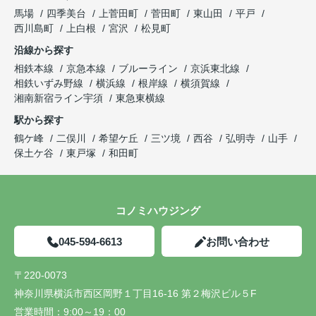
馬場
四季美台
上菅田町
菅田町
東山田
平戸
西川島町
上白根
宮沢
松見町
沿線から探す
相鉄本線
京急本線
ブルーライン
京浜東北線
相鉄いずみ野線
横浜線
根岸線
横須賀線
湘南新宿ライン宇須
東急東横線
駅から探す
鶴ケ峰
二俣川
希望ケ丘
三ツ境
西谷
弘明寺
山手
保土ケ谷
東戸塚
和田町
コノミハウジング
045-594-6613
お問い合わせ
〒220-0073
神奈川県横浜市西区岡野１丁目16-16 第２梅沢ビル５F
営業時間：
9:00～19：00