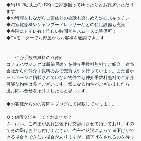
◆約15.2帖以上のLDKはご家族揃ってゆったりとお寛ぎいただけ
ます
◆お料理をしながらご家族との会話も楽しめる対面式キッチン
◆浴室乾燥機やシャンプードレッサーなどの住宅設備も充実
◆各階にトイレ有！忙しい時間帯もスムーズに準備可！
◆TVモニターでお部屋からお客様を確認できます
～ 仲介手数料無料の０仲介 ～
コノミハウジングは新築戸建てを仲介手数料無料でご紹介！建売
会社からの仲介手数料のみで売買取引を行っています。また当ホ
ームページに掲載されていない物件でも仲介手数料無料でご紹介
可能な物件は多々ございます。気になる物件がございましたら一
度お問い合せを頂けましたらと思います。
◆お客様からのの質問をブログにて掲載しております。
Ｑ：値段交渉もしてくれますか？
Ａ：はい。ご希望があれば値下げ交渉はさせて頂いておりますの
でその際はお申し付けください。売主や状況によって値下げがで
きる場合とできない場合がありますが、値下げをされるのを待っ