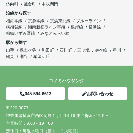
仏向町
釜台町
本牧間門
沿線から探す
相鉄本線
京急本線
京浜東北線
ブルーライン
横須賀線
湘南新宿ライン宇須
根岸線
横浜線
相鉄いずみ野線
みなとみらい線
駅から探す
山手
保土ケ谷
和田町
石川町
三ツ境
鶴ケ峰
星川
鶴見
瀬谷
希望ケ丘
コノミハウジング
045-594-6613
お問い合わせ
〒220-0073
神奈川県横浜市西区岡野１丁目16-16 第２梅沢ビル５F
営業時間：
9:00～19：00
定休日：
毎週水曜日（第１・３火曜日）