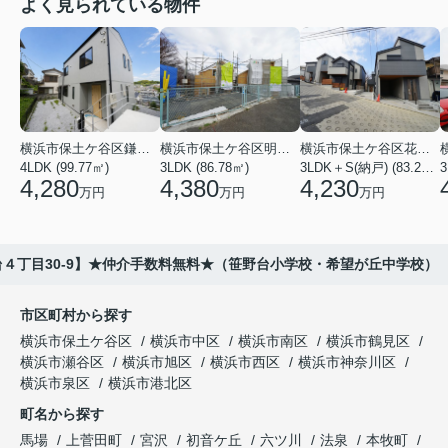
よく見られている物件
横浜市保土ケ谷区鎌谷町
横浜市保土ケ谷区明神台
横浜市保土ケ谷区花見台
4LDK (99.77㎡)
3LDK (86.78㎡)
3LDK＋S(納戸) (83.21㎡)
3
4,280
4,380
4,230
万円
万円
万円
４丁目30-9】★仲介手数料無料★（笹野台小学校・希望が丘中学校）
市区町村から探す
横浜市保土ケ谷区
横浜市中区
横浜市南区
横浜市鶴見区
横浜市瀬谷区
横浜市旭区
横浜市西区
横浜市神奈川区
横浜市泉区
横浜市港北区
町名から探す
馬場
上菅田町
宮沢
初音ケ丘
六ツ川
法泉
本牧町