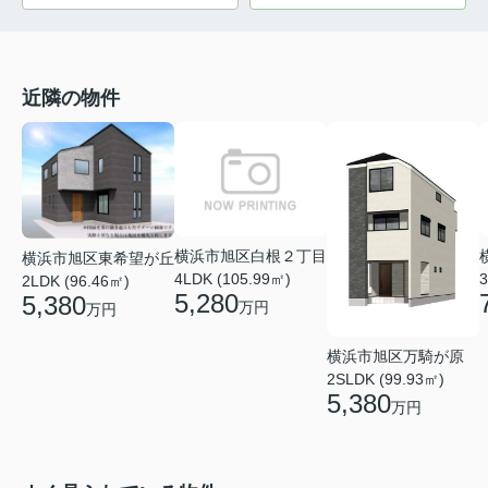
近隣の物件
横浜市旭区白根２丁目
横浜市旭区東希望が丘
4LDK (105.99㎡)
3
2LDK (96.46㎡)
5,280
5,380
万円
万円
横浜市旭区万騎が原
2SLDK (99.93㎡)
5,380
万円