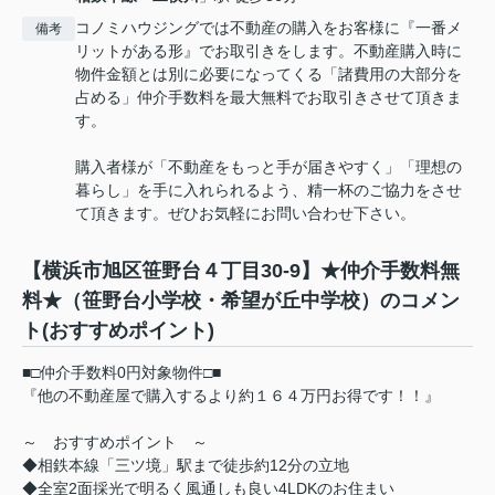
コノミハウジングでは不動産の購入をお客様に『一番メ
備考
リットがある形』でお取引きをします。不動産購入時に
物件金額とは別に必要になってくる「諸費用の大部分を
占める」仲介手数料を最大無料でお取引きさせて頂きま
す。
購入者様が「不動産をもっと手が届きやすく」「理想の
暮らし」を手に入れられるよう、精一杯のご協力をさせ
て頂きます。ぜひお気軽にお問い合わせ下さい。
【横浜市旭区笹野台４丁目30-9】★仲介手数料無
料★（笹野台小学校・希望が丘中学校）のコメン
ト(おすすめポイント)
■□仲介手数料0円対象物件□■
『他の不動産屋で購入するより約１６４万円お得です！！』
～ おすすめポイント ～
◆相鉄本線「三ツ境」駅まで徒歩約12分の立地
◆全室2面採光で明るく風通しも良い4LDKのお住まい