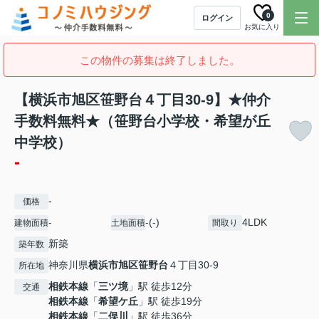
0
ログイン
お気に入り
この物件の募集は終了しました。
【横浜市旭区笹野台４丁目30-9】★仲介
手数料無料★（笹野台小学校・希望が丘
中学校）
-
-
価格
-
-(-)
4LDK
建物面積
土地面積
間取り
新築
築年数
神奈川県
横浜市旭区
笹野台
４丁目30-9
所在地
相鉄本線
「
三ツ境
」駅 徒歩12分
交通
相鉄本線
「
希望ケ丘
」駅 徒歩19分
相鉄本線
「
二俣川
」駅 徒歩36分