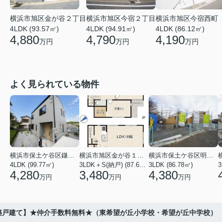
横浜市旭区金が谷２丁目
横浜市旭区今宿２丁目
横浜市旭区今宿西町
4LDK (93.57㎡)
4LDK (94.91㎡)
4LDK (86.12㎡)
4,880
4,790
4,190
万円
万円
万円
よく見られている物件
横浜市保土ケ谷区鎌谷町
横浜市旭区金が谷１丁目
横浜市保土ケ谷区明神台
4LDK (99.77㎡)
3LDK＋S(納戸) (87.61㎡)
3LDK (86.78㎡)
4,280
3,480
4,380
万円
万円
万円
新築戸建て】★仲介手数料無料★（東希望が丘小学校・希望が丘中学校）