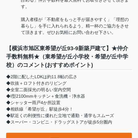
占める」仲介手数料を最大無料でお取引きさせて頂きま
す。
購入者様が「不動産をもっと手が届きやすく」「理想の
暮らし」を手に入れられるよう、精一杯のご協力をさせ
て頂きます。ぜひお気軽にお問い合わせ下さい。
【横浜市旭区東希望が丘93-9新築戸建て】★仲介
手数料無料★（東希望が丘小学校・希望が丘中学
校）のコメント(おすすめポイント)
◆2階に配したLDKは約11.8帖の広さ
◆吹抜＋ロフト付きのリビング
◆全室二面採光の明るい室内空間
◆I型2100mmキッチン＋食洗機・浄水器
◆シャッター雨戸4か所設置
◆相鉄線「希望が丘」駅徒歩4分！
◆駅近くの利便性に優れた立地で通勤・通学もスムーズ
◆スーパー・コンビニ・ドラッグストアが徒歩5分圏内