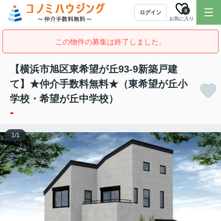
0
ログイン
お気に入り
この物件の募集は終了しました。
【横浜市旭区東希望が丘93-9新築戸建
て】★仲介手数料無料★（東希望が丘小
学校・希望が丘中学校）
-
1
/
1