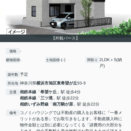
【外観パース】
-
価格
-
-(-)
2LDK＋S(納
建物面積
土地面積
間取り
戸)
予定
築年数
神奈川県
横浜市旭区
東希望が丘
93-9
所在地
相鉄本線
「
希望ケ丘
」駅 徒歩4分
交通
相鉄本線
「
三ツ境
」駅 徒歩22分
相鉄いずみ野線
「
南万騎が原
」駅 徒歩22分
コノミハウジングでは不動産の購入をお客様に『一番メ
備考
リットがある形』でお取引きをします。不動産購入時に
物件金額とは別に必要になってくる「諸費用の大部分を