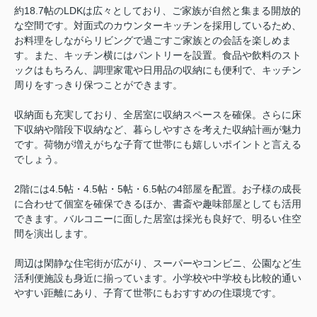
約18.7帖のLDKは広々としており、ご家族が自然と集まる開放的
な空間です。対面式のカウンターキッチンを採用しているため、
お料理をしながらリビングで過ごすご家族との会話を楽しめま
す。また、キッチン横にはパントリーを設置。食品や飲料のスト
ックはもちろん、調理家電や日用品の収納にも便利で、キッチン
周りをすっきり保つことができます。
収納面も充実しており、全居室に収納スペースを確保。さらに床
下収納や階段下収納など、暮らしやすさを考えた収納計画が魅力
です。荷物が増えがちな子育て世帯にも嬉しいポイントと言える
でしょう。
2階には4.5帖・4.5帖・5帖・6.5帖の4部屋を配置。お子様の成長
に合わせて個室を確保できるほか、書斎や趣味部屋としても活用
できます。バルコニーに面した居室は採光も良好で、明るい住空
間を演出します。
周辺は閑静な住宅街が広がり、スーパーやコンビニ、公園など生
活利便施設も身近に揃っています。小学校や中学校も比較的通い
やすい距離にあり、子育て世帯にもおすすめの住環境です。