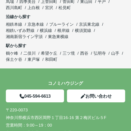
馬場
四季美台
上菅田町
菅田町
東山田
平戸
西川島町
上白根
宮沢
松見町
沿線から探す
相鉄本線
京急本線
ブルーライン
京浜東北線
相鉄いずみ野線
横浜線
根岸線
横須賀線
湘南新宿ライン宇須
東急東横線
駅から探す
鶴ケ峰
二俣川
希望ケ丘
三ツ境
西谷
弘明寺
山手
保土ケ谷
東戸塚
和田町
コノミハウジング
045-594-6613
お問い合わせ
〒220-0073
神奈川県横浜市西区岡野１丁目16-16 第２梅沢ビル５F
営業時間：
9:00～19：00