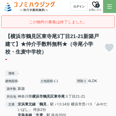
0
ログイン
お気に入り
この物件の募集は終了しました。
【横浜市鶴見区東寺尾3丁目21-21新築戸
建て】★仲介手数料無料★（寺尾小学
校・生麦中学校）
-
-
価格
-
-(-)
4LDK
建物面積
土地面積
間取り
新築
築年数
神奈川県
横浜市鶴見区
東寺尾
３丁目21-21
所在地
京浜東北線
「
鶴見
」駅 バス14分 横浜市営バス「みやだ
交通
いばし」 停歩2分
京急本線
「
生麦
」駅 徒歩20分