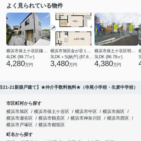
よく見られている物件
横浜市保土ケ谷区鎌谷町
横浜市旭区金が谷１丁目
横浜市保土ケ谷区明神台
4LDK (99.77㎡)
3LDK＋S(納戸) (87.61㎡)
3LDK (86.78㎡)
4,280
3,480
4,380
万円
万円
万円
目21-21新築戸建て】★仲介手数料無料★（寺尾小学校・生麦中学校）
市区町村から探す
横浜市旭区
横浜市保土ケ谷区
横浜市中区
横浜市南区
横浜市瀬谷区
横浜市鶴見区
横浜市神奈川区
横浜市西区
横浜市戸塚区
横浜市都筑区
町名から探す