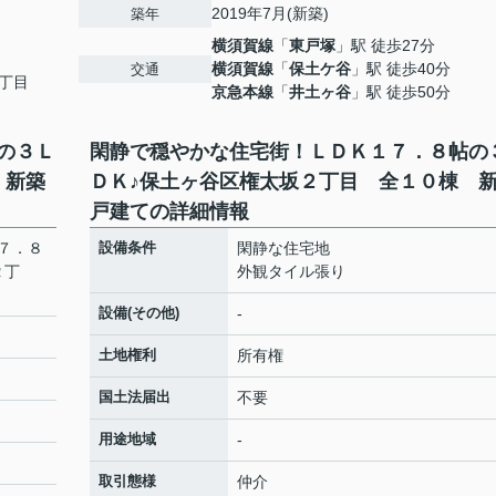
2019年7月(新築)
築年
横須賀線
「
東戸塚
」駅 徒歩27分
横須賀線
「
保土ケ谷
」駅 徒歩40分
交通
丁目
京急本線
「
井土ヶ谷
」駅 徒歩50分
の３Ｌ
閑静で穏やかな住宅街！ＬＤＫ１７．８帖の
 新築
ＤＫ♪保土ヶ谷区権太坂２丁目 全１０棟 
戸建ての詳細情報
７．８
設備条件
閑静な住宅地
２丁
外観タイル張り
設備(その他)
-
土地権利
所有権
国土法届出
不要
用途地域
-
取引態様
仲介