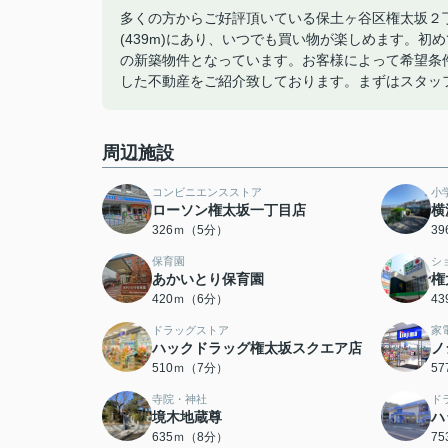
多くの方からご好評頂いている保土ヶ谷区権太坂２
(439m)にあり、いつでも買い物が楽しめます。
の新築物件となっています。お客様によって希望条
した不動産をご紹介致しております。まずはスタッ
周辺施設
コンビニエンスストア
小
ローソン権太坂一丁目店
横
326ｍ（5分）
3
保育園
シ
あかいとり保育園
権
420ｍ（6分）
4
ドラッグストア
家
ハックドラッグ権太坂スクエア店
ノ
510ｍ（7分）
5
寺院・神社
ド
境木地蔵尊
ハ
635ｍ（8分）
7