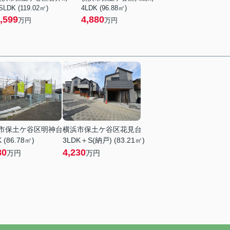
SLDK (119.02㎡)
4LDK (96.88㎡)
,599
4,880
万円
万円
市保土ケ谷区明神台
横浜市保土ケ谷区花見台
 (86.78㎡)
3LDK＋S(納戸) (83.21㎡)
80
4,230
万円
万円