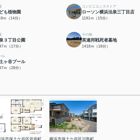
園
コンビニエンスストア
ども植物園
ローソン横浜法泉三丁目店
118ｍ（14分）
1191ｍ（15分）
園
その他
泉３丁目公園
英連邦戦死者墓地
347ｍ（17分）
1418ｍ（18分）
ール
土ヶ谷プール
187ｍ（28分）
横浜市保土ケ谷区岩井町
横浜市保土ケ谷区川島町