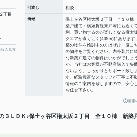
引渡し
相談
２丁目
備考
保土ヶ谷区権太坂２丁目 全１０棟
築戸建て：横須賀線東戸塚にも近く
分
利。買い物するのが楽しくなる権太
分
クエアが直ぐ近く(439m)にあります
築の物件を検討中の方はぜひ一度こ
情報の見方
の物件をご覧ください。内外装共に
な新築戸建ての物件はいかがでしょ
か。当社はお客様が不動産購入で失
ないよう、しっかりとサポート致し
す。経験豊富なスタッフが丁寧に不
情報のご案内を致しますので、安心
お任せ下さい。
情報
の３ＬＤＫ♪保土ヶ谷区権太坂２丁目 全１０棟 新築