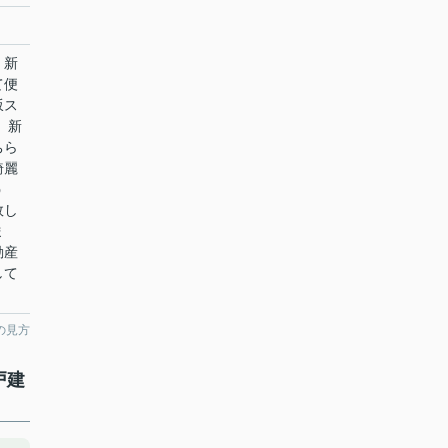
 新
て便
坂ス
。新
ちら
綺麗
う
敗し
ま
動産
して
の見方
戸建