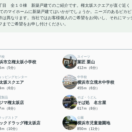
丁目 全１０棟 新築戸建てのご紹介です。権太坂スクエアが直ぐ近く
初めてのマイホームに新築戸建てはいかがでしょうか。ニーズのあるピカピ
件は異なります。当社ではお客様個人のご希望をお伺いし、それにマッ
フまでご希望をお申し付けください。
学校
スイーツ
浜市立権太坂小学校
菓匠 栗山
96ｍ（5分）
412ｍ（6分）
ョッピングセンター
中学校
太坂スクエア
横浜市立境木中学校
39ｍ（6分）
455ｍ（6分）
電製品
そば・うどん
ジマ権太坂店
そば処 名古屋
77ｍ（8分）
617ｍ（8分）
ラッグストア
公園
ックドラッグ権太坂店
横浜市児童遊園地
53ｍ（10分）
850ｍ（11分）