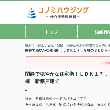
トップ
沿線検
横浜市・保土ヶ谷区・旭区・瀬谷区の新築戸建てなら仲介
閑静で穏やかな住宅街！ＬＤＫ１７．８帖の３ＬＤＫ
この物
閑静で穏やかな住宅街！ＬＤＫ１７．
棟 新築戸建て
-
神奈川県
横浜市保土ケ谷区
権太坂
２丁目
横須賀線「東戸塚」駅徒歩27分
横須賀線「保土ケ谷