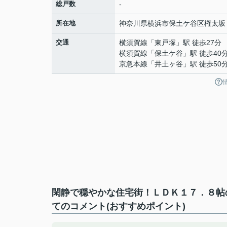
総戸数
-
所在地
神奈川県
横浜市保土ケ谷区
権太坂
交通
横須賀線
「
東戸塚
」駅 徒歩27分
横須賀線
「
保土ケ谷
」駅 徒歩40
京急本線
「
井土ヶ谷
」駅 徒歩50
閑静で穏やかな住宅街！ＬＤＫ１７．８帖
てのコメント(おすすめポイント)