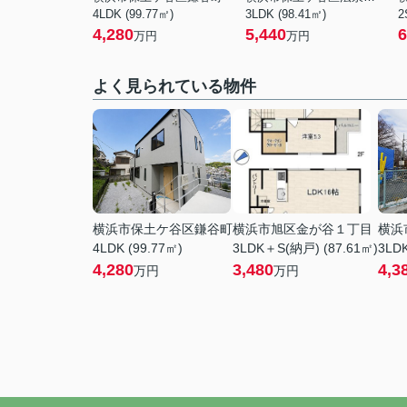
4LDK (99.77㎡)
3LDK (98.41㎡)
2
4,280
5,440
6
万円
万円
よく見られている物件
横浜市保土ケ谷区鎌谷町
横浜市旭区金が谷１丁目
横浜
4LDK (99.77㎡)
3LDK＋S(納戸) (87.61㎡)
3LDK
4,280
3,480
4,3
万円
万円