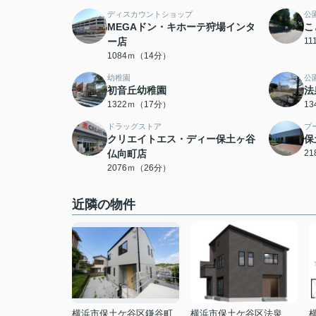
ディスカウントショップ
公
MEGAドン・キホーテ狩場インタ
こ
ー店
1
1084ｍ（14分）
幼稚園
公
初音丘幼稚園
法
1322ｍ（17分）
1
ドラッグストア
プ
クリエイトエス・ディー保土ヶ谷
保
仏向町店
2
2076ｍ（26分）
近隣の物件
横浜市保土ケ谷区鎌谷町
横浜市保土ケ谷区法泉２丁目