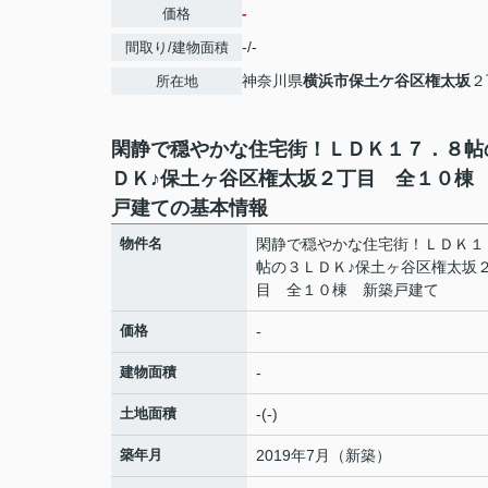
-
価格
-/-
間取り/建物面積
神奈川県
横浜市保土ケ谷区
権太坂
２
所在地
閑静で穏やかな住宅街！ＬＤＫ１７．８帖
ＤＫ♪保土ヶ谷区権太坂２丁目 全１０棟
戸建ての基本情報
物件名
閑静で穏やかな住宅街！ＬＤＫ１
帖の３ＬＤＫ♪保土ヶ谷区権太坂
目 全１０棟 新築戸建て
価格
-
建物面積
-
土地面積
-(-)
築年月
2019年7月（新築）