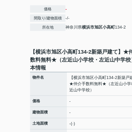
-
価格
-/-
間取り/建物面積
神奈川県
横浜市旭区
小高町
134-2
所在地
【横浜市旭区小高町134-2新築戸建て】★
数料無料★（左近山小学校・左近山中学校
本情報
物件名
【横浜市旭区小高町134-2新築戸
★仲介手数料無料★（左近山小学
近山中学校）
価格
-
建物面積
-
土地面積
-(-)