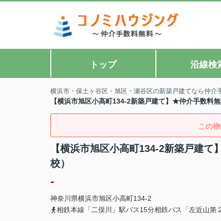
トップ
沿線検
横浜市・保土ヶ谷区・旭区・瀬谷区の新築戸建てなら仲介
【横浜市旭区小高町134-2新築戸建て】★仲介手数料
この物
【横浜市旭区小高町134-2新築戸建
校）
-
神奈川県
横浜市旭区
小高町
134-2
相鉄本線「二俣川」駅バス15分相鉄バス「左近山第