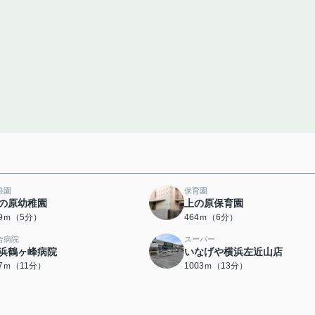
稚園
保育園
の原幼稚園
上の原保育園
29ｍ（5分）
464ｍ（6分）
合病院
スーパー
浜鶴ヶ峰病院
いなげや横浜左近山店
47ｍ（11分）
1003ｍ（13分）