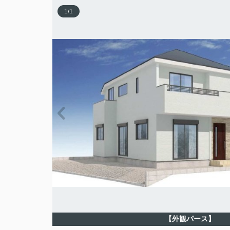
1
/
1
【外観パース】