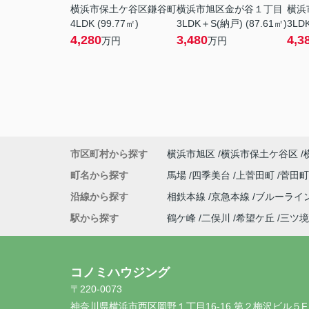
横浜市保土ケ谷区鎌谷町
横浜市旭区金が谷１丁目
横浜
4LDK (99.77㎡)
3LDK＋S(納戸) (87.61㎡)
3LDK
4,280
3,480
4,3
万円
万円
市区町村から探す
横浜市旭区
横浜市保土ケ谷区
町名から探す
馬場
四季美台
上菅田町
菅田
沿線から探す
相鉄本線
京急本線
ブルーライ
駅から探す
鶴ケ峰
二俣川
希望ケ丘
三ツ境
コノミハウジング
〒220-0073
神奈川県横浜市西区岡野１丁目16-16 第２梅沢ビル５F