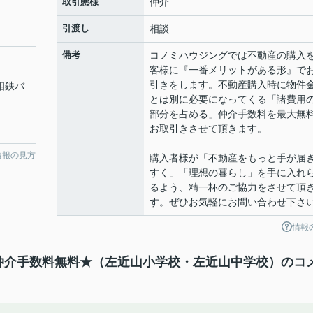
取引態様
仲介
引渡し
相談
備考
コノミハウジングでは不動産の購入
客様に『一番メリットがある形』で
引きをします。不動産購入時に物件
 相鉄バ
とは別に必要になってくる「諸費用
部分を占める」仲介手数料を最大無
お取引きさせて頂きます。
情報の見方
購入者様が「不動産をもっと手が届
すく」「理想の暮らし」を手に入れ
るよう、精一杯のご協力をさせて頂
す。ぜひお気軽にお問い合わせ下さ
情報
★仲介手数料無料★（左近山小学校・左近山中学校）のコ