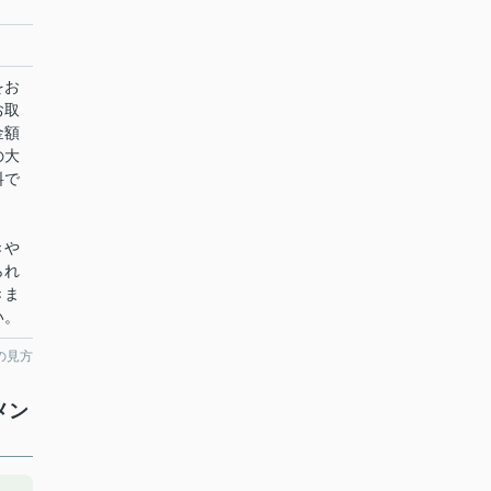
をお
お取
金額
の大
料で
きや
られ
きま
い。
の見方
メン