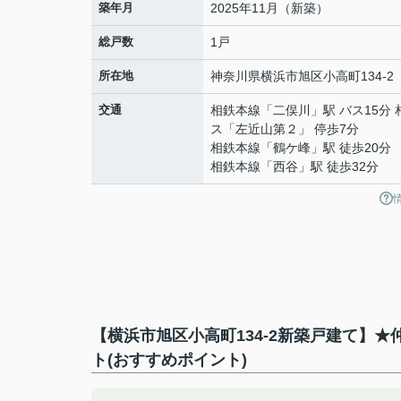
築年月
2025年11月（新築）
総戸数
1戸
所在地
神奈川県
横浜市旭区
小高町
134-2
交通
相鉄本線
「
二俣川
」駅 バス15分
ス「左近山第２」 停歩7分
相鉄本線
「
鶴ケ峰
」駅 徒歩20分
相鉄本線
「
西谷
」駅 徒歩32分
【横浜市旭区小高町134-2新築戸建て】
ト(おすすめポイント)