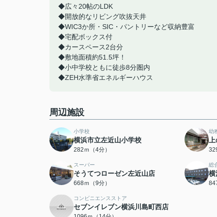
◆広々20帖のLDK
◆開放的なリビング吹抜天井
◆WIC3か所・SIC・パントリーなど収納豊富
◆宅配ボックス付
◆カースペース2台分
◆敷地面積約51.5坪！
◆小中学校ともに徒歩8分圏内
◆ZEH水準省エネルギーハウス
周辺施設
小学校
幼
横浜市立左近山小学校
上
282ｍ（4分）
3
スーパー
総
そうてつローゼン左近山店
横
668ｍ（9分）
8
コンビニエンスストア
セブンイレブン横浜川島町西店
1096ｍ（14分）