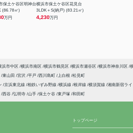
市保土ケ谷区明神台
横浜市保土ケ谷区花見台
 (86.78㎡)
3LDK＋S(納戸) (83.21㎡)
80
4,230
万円
万円
横浜市中区
横浜市南区
横浜市鶴見区
横浜市瀬谷区
横浜市神奈川区
町
東山田
宮沢
平戸
西川島町
上白根
松見町
ン
京浜東北線
相鉄いずみ野線
横浜線
根岸線
横須賀線
湘南新宿ラ
西谷
弘明寺
山手
保土ケ谷
東戸塚
和田町
トップページ