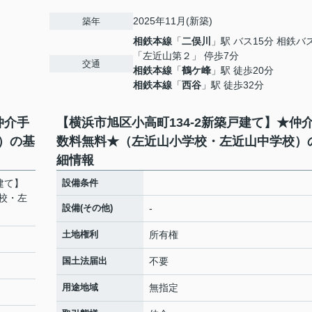
2025年11月(新築)
築年
相鉄本線
「
二俣川
」駅 バス15分 相鉄バ
「左近山第２」 停歩7分
交通
相鉄本線
「
鶴ケ峰
」駅 徒歩20分
相鉄本線
「
西谷
」駅 徒歩32分
仲介手
【横浜市旭区小高町134-2新築戸建て】★仲
）の基
数料無料★（左近山小学校・左近山中学校）
細情報
建て】
設備条件
校・左
設備(その他)
-
土地権利
所有権
国土法届出
不要
用途地域
無指定