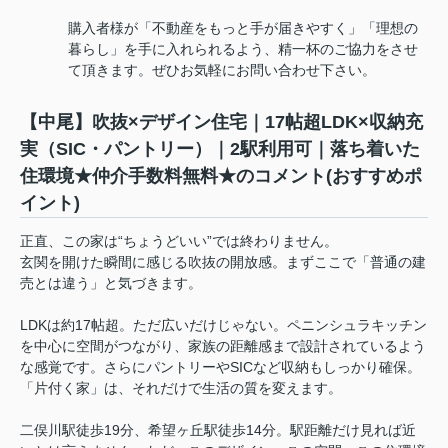
購入者様が「不動産をもっと手が届きやすく」「理想の
暮らし」を手に入れられるよう、精一杯のご協力をさせ
て頂きます。ぜひお気軽にお問い合わせ下さい。
【中尾】吹抜×デザイン住宅｜17帖超LDK×収納充
実（SIC・パントリー）｜2駅利用可｜落ち着いた
住環境★仲介手数料無料★のコメント(おすすめポ
イント)
正直、この家は“ちょうどいい”では終わりません。
玄関を開けた瞬間に感じる吹抜の開放感。まずここで「普通の建
売とは違う」と気づきます。
LDKは約17帖超。ただ広いだけじゃない。ペニンシュラキッチン
を中心に空間がつながり、家族の距離感まで設計されているよう
な感覚です。さらにパントリーやSICなど収納もしっかり確保。
「片付く家」は、それだけで生活の質を変えます。
二俣川駅徒歩19分、希望ヶ丘駅徒歩14分。駅距離だけ見れば近