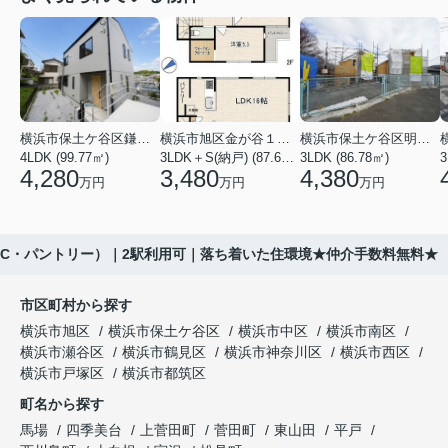
横浜市保土ケ谷区鎌谷町
横浜市旭区金が谷１丁目
横浜市保土ケ谷区明神台
4LDK (99.77㎡)
3LDK＋S(納戸) (87.61㎡)
3LDK (86.78㎡)
4,280
3,480
4,380
万円
万円
万円
SIC・パントリー）｜2駅利用可｜落ち着いた住環境★仲介手数料無料★
市区町村から探す
横浜市旭区
横浜市保土ケ谷区
横浜市中区
横浜市南区
横浜市瀬谷区
横浜市鶴見区
横浜市神奈川区
横浜市西区
横浜市戸塚区
横浜市都筑区
町名から探す
馬場
四季美台
上菅田町
菅田町
東山田
平戸