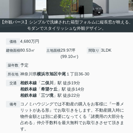
【外観パース】シンプルで洗練された箱型フォルムに縦長窓が映える、
モダンでスタイリッシュな外観デザイン。
4,680万円
価格
80.53㎡
29.97坪
3LDK
建物面積
土地面積
間取り
(99.10㎡)
予定
築年数
神奈川県
横浜市旭区
中尾
１丁目36-30
所在地
相鉄本線
「
二俣川
」駅 徒歩19分
交通
相鉄本線
「
希望ケ丘
」駅 徒歩14分
相鉄本線
「
三ツ境
」駅 徒歩22分
コノミハウジングでは不動産の購入をお客様に『一番メ
備考
リットがある形』でお取引きをします。不動産購入時に
物件金額とは別に必要になってくる「諸費用の大部分を
占める」仲介手数料を最大無料でお取引きさせて頂きま
す。