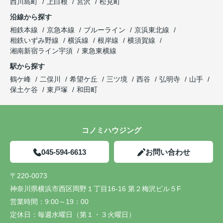
西川島町
上白根
宮沢
松見町
沿線から探す
相鉄本線
京急本線
ブルーライン
京浜東北線
相鉄いずみ野線
横浜線
根岸線
横須賀線
湘南新宿ライン宇須
東急東横線
駅から探す
鶴ケ峰
二俣川
希望ケ丘
三ツ境
西谷
弘明寺
山手
保土ケ谷
東戸塚
和田町
コノミハウジング
045-594-6613
お問い合わせ
〒220-0073
神奈川県横浜市西区岡野１丁目16-16 第２梅沢ビル５F
営業時間：
9:00～19：00
定休日：
毎週水曜日（第１・３火曜日）