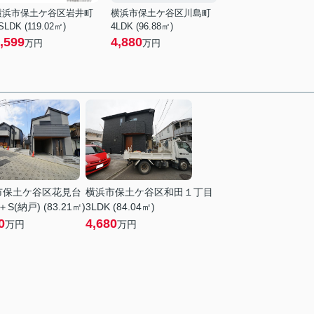
横浜市保土ケ谷区岩井町
横浜市保土ケ谷区川島町
SLDK (119.02㎡)
4LDK (96.88㎡)
,599
4,880
万円
万円
市保土ケ谷区花見台
横浜市保土ケ谷区和田１丁目
＋S(納戸) (83.21㎡)
3LDK (84.04㎡)
0
4,680
万円
万円