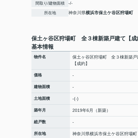
-/-
間取り/建物面積
神奈川県
横浜市保土ケ谷区
狩場町
所在地
保土ヶ谷区狩場町 全３棟新築戸建て【成
基本情報
物件名
保土ヶ谷区狩場町 全３棟新築戸
【成約】
価格
-
建物面積
-
土地面積
-(-)
築年月
2019年6月（新築）
総戸数
-
所在地
神奈川県
横浜市保土ケ谷区
狩場町