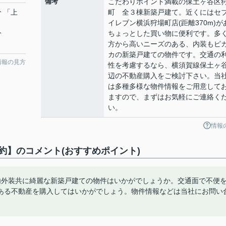
備考
こだわりポイント満載の保土ヶ谷区
分 「上
町 全３棟新築戸建て。近くにはセ
イレブン横浜狩場町店(距離370m)が
分
ちょっとした買い物に便利です。多
方から高いニーズのある、内装もピ
カの新築戸建ての物件です。交通の
情報の見方
性を考慮するなら、横須賀線保土ヶ
辺の不動産購入をご検討下さい。当
は多種多様な物件情報をご用意して
ますので、まずはお気軽にご連絡く
い。
情報
約】のコメント(おすすめポイント)
内外装共に綺麗な新築戸建ての物件はいかがでしょうか。交通面で不便
ある不動産を購入してはいかがでしょう。物件情報などは当社にお問い