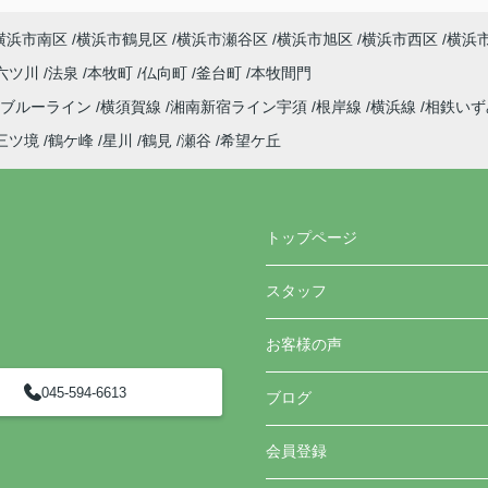
横浜市南区
横浜市鶴見区
横浜市瀬谷区
横浜市旭区
横浜市西区
横浜
六ツ川
法泉
本牧町
仏向町
釜台町
本牧間門
ブルーライン
横須賀線
湘南新宿ライン宇須
根岸線
横浜線
相鉄い
三ツ境
鶴ケ峰
星川
鶴見
瀬谷
希望ケ丘
トップページ
スタッフ
お客様の声
045-594-6613
ブログ
会員登録