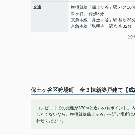
交通
横須賀線
「
保土ケ谷
」駅 バス10
星ヶ谷」 停歩3分
京急本線
「
井土ヶ谷
」駅 徒歩26
京急本線
「
弘明寺
」駅 徒歩32分
保土ヶ谷区狩場町 全３棟新築戸建て【成
コンビニまでの距離が370mと近いのもポイント。
したくないなら、横須賀線保土ヶ谷から近い場所に
わせください。