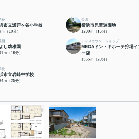
学校
公園
浜市立瀬戸ヶ谷小学校
横浜市児童遊園地
69ｍ（10分）
1200ｍ（15分）
稚園
ディスカウントショップ
よし幼稚園
MEGAドン・キホーテ狩場イ
491ｍ（19分）
ー店
1555ｍ（20分）
学校
浜市立岩崎中学校
934ｍ（25分）