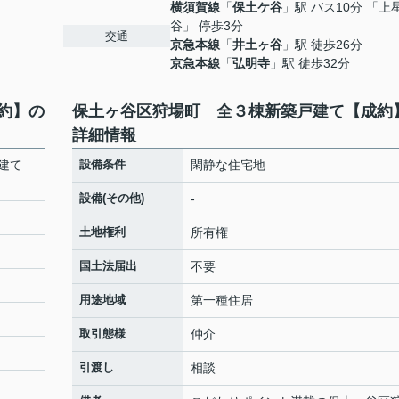
横須賀線
「
保土ケ谷
」駅 バス10分 「上
谷」 停歩3分
交通
京急本線
「
井土ヶ谷
」駅 徒歩26分
京急本線
「
弘明寺
」駅 徒歩32分
約】の
保土ヶ谷区狩場町 全３棟新築戸建て【成約
詳細情報
建て
設備条件
閑静な住宅地
設備(その他)
-
土地権利
所有権
国土法届出
不要
用途地域
第一種住居
取引態様
仲介
引渡し
相談