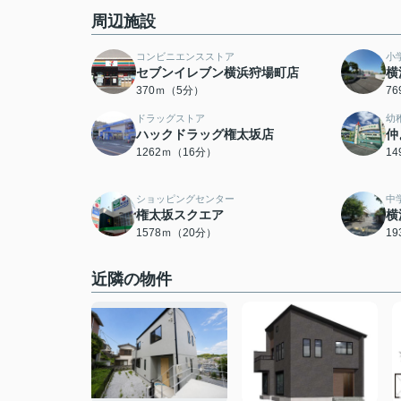
周辺施設
コンビニエンスストア
小
セブンイレブン横浜狩場町店
横
370ｍ（5分）
7
ドラッグストア
幼
ハックドラッグ権太坂店
仲
1262ｍ（16分）
1
ショッピングセンター
中
権太坂スクエア
横
1578ｍ（20分）
1
近隣の物件