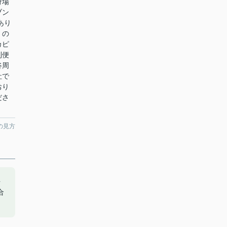
狩場
ブン
あり
くの
カピ
利便
谷周
社で
おり
ださ
の見方
を
合