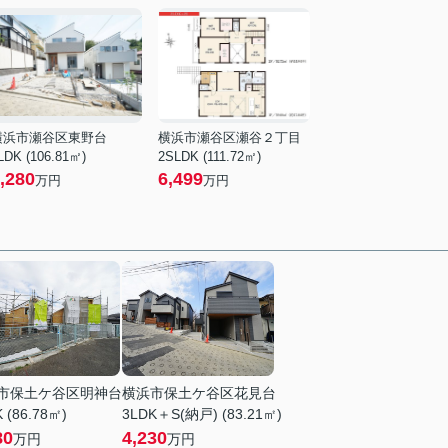
横浜市瀬谷区東野台
横浜市瀬谷区瀬谷２丁目
LDK (106.81㎡)
2SLDK (111.72㎡)
,280
6,499
万円
万円
市保土ケ谷区明神台
横浜市保土ケ谷区花見台
 (86.78㎡)
3LDK＋S(納戸) (83.21㎡)
80
4,230
万円
万円