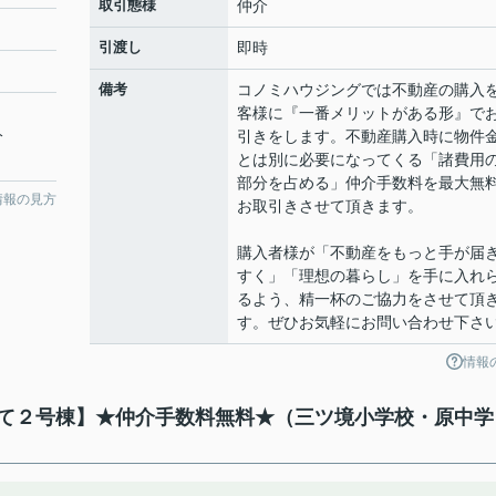
取引態様
仲介
引渡し
即時
備考
コノミハウジングでは不動産の購入
客様に『一番メリットがある形』で
分
引きをします。不動産購入時に物件
とは別に必要になってくる「諸費用
部分を占める」仲介手数料を最大無
情報の見方
お取引きさせて頂きます。
購入者様が「不動産をもっと手が届
すく」「理想の暮らし」を手に入れ
るよう、精一杯のご協力をさせて頂
す。ぜひお気軽にお問い合わせ下さ
情報
建て２号棟】★仲介手数料無料★（三ツ境小学校・原中学