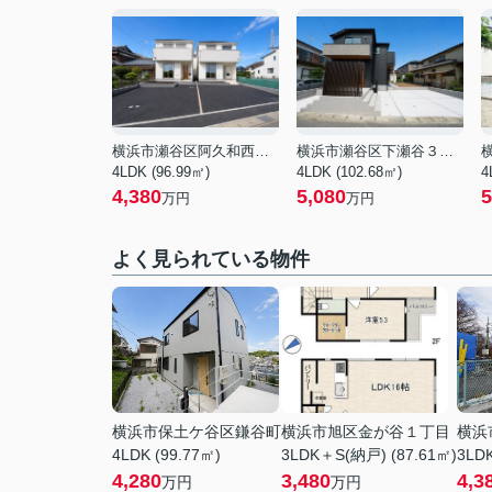
横浜市瀬谷区阿久和西４丁目
横浜市瀬谷区下瀬谷３丁目
4LDK (96.99㎡)
4LDK (102.68㎡)
4
4,380
5,080
5
万円
万円
よく見られている物件
横浜市保土ケ谷区鎌谷町
横浜市旭区金が谷１丁目
横浜
4LDK (99.77㎡)
3LDK＋S(納戸) (87.61㎡)
3LDK
4,280
3,480
4,3
万円
万円