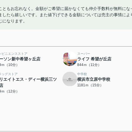
こともお忘れなく。金額がご希望に届かなくても仲介手数料が無料にな
ましたら嬉しいです。また値下げできる金額については売主の事情によ
じになります。
ンビニエンスストア
スーパー
ーソン新中希望ヶ丘店
ライフ 希望が丘店
99ｍ（10分）
844ｍ（11分）
ラッグストア
中学校
リエイトエス・ディー横浜三ツ
横浜市立原中学校
店
1181ｍ（15分）
29ｍ（12分）