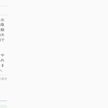
をお
お取
金額
の大
料で
きや
られ
きま
い。
の見方