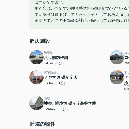
はマシですよね。
また忘れがちですが仲介手数料が無料になっている
ている分は値下げしてもらった分としてお考え頂け
ますのでどこの不動産会社にお願いしても結果は同
周辺施設
幼稚園
コ
八ッ橋幼稚園
ロ
591ｍ（8分）
7
家電製品
ド
ノジマ 希望が丘店
ク
860ｍ（11分）
境
9
高校
神奈川県立希望ヶ丘高等学校
1244ｍ（16分）
近隣の物件