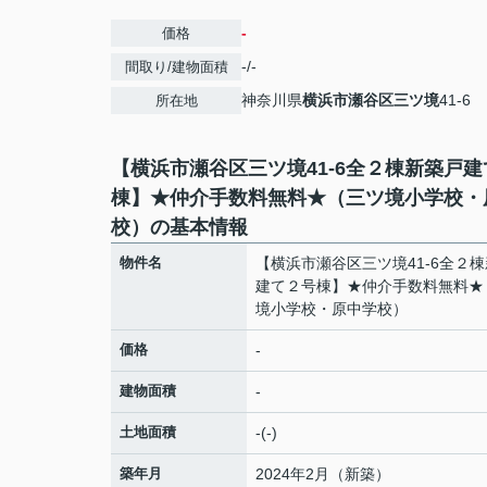
-
価格
-/-
間取り/建物面積
神奈川県
横浜市瀬谷区
三ツ境
41-6
所在地
【横浜市瀬谷区三ツ境41-6全２棟新築戸
棟】★仲介手数料無料★（三ツ境小学校・
校）の基本情報
物件名
【横浜市瀬谷区三ツ境41-6全２
建て２号棟】★仲介手数料無料★
境小学校・原中学校）
価格
-
建物面積
-
土地面積
-(-)
築年月
2024年2月（新築）