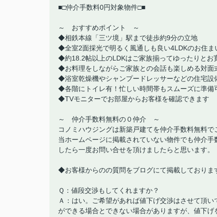
■□仲介手数料0円対象物件□■
～ おすすめポイント ～
◆相鉄本線「三ツ境」駅まで徒歩約9分の立地
◆全室2面採光で明るく風通しも良い4LDKのお住ま
◆約18.2帖以上のLDKはご家族揃ってゆったりと
◆お料理をしながらご家族との会話も楽しめる対面
◆浴室乾燥機やシャンプードレッサーなどの住宅設
◆各階にトイレ有！忙しい時間帯もスムーズに準備
◆TVモニターでお部屋からお客様を確認できます
～ 仲介手数料無料の０仲介 ～
コノミハウジングは新築戸建てを仲介手数料無料で
当ホームページに掲載されていない物件でも仲介手
したら一度お問い合せを頂けましたらと思います。
◆お客様からのの質問をブログにて掲載しておりま
Ｑ：値段交渉もしてくれますか？
Ａ：はい。ご希望があれば値下げ交渉はさせて頂い
ができる場合とできない場合がありますが、値下げ