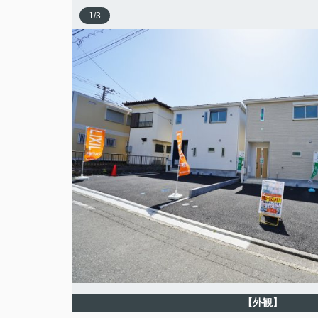
1
/
3
【外観】