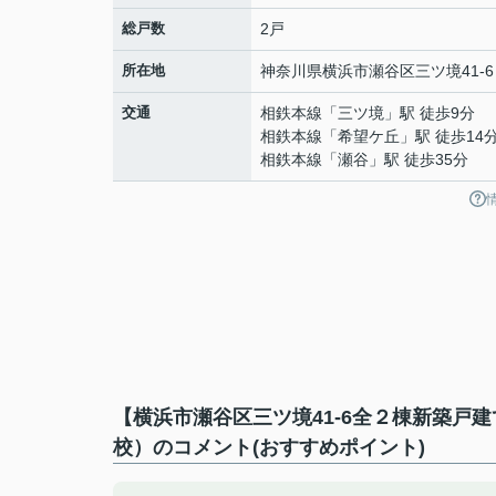
総戸数
2戸
所在地
神奈川県
横浜市瀬谷区
三ツ境
41-6
交通
相鉄本線
「
三ツ境
」駅 徒歩9分
相鉄本線
「
希望ケ丘
」駅 徒歩14
相鉄本線
「
瀬谷
」駅 徒歩35分
【横浜市瀬谷区三ツ境41-6全２棟新築戸
校）のコメント(おすすめポイント)