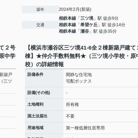
2024年2月(新築)
築年
相鉄本線
「
三ツ境
」駅 徒歩9分
相鉄本線
「
希望ケ丘
」駅 徒歩14分
交通
相鉄本線
「
瀬谷
」駅 徒歩35分
建て２号
【横浜市瀬谷区三ツ境41-6全２棟新築戸建て
原中学
棟】★仲介手数料無料★（三ツ境小学校・原
校）の詳細情報
棟新築戸
設備条件
閑静な住宅地
（三ツ
宅配ボックス
設備(その他)
-
土地権利
所有権
国土法届出
不要
用途地域
第一種低層住居専用