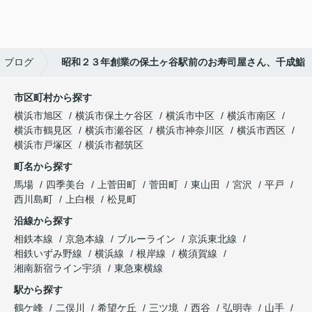
ブログ
昭和２３年創業の保土ヶ谷駅前のお寿司屋さん、千成鮨
市区町村から探す
横浜市旭区
横浜市保土ケ谷区
横浜市中区
横浜市南区
横浜市鶴見区
横浜市瀬谷区
横浜市神奈川区
横浜市西区
横浜市戸塚区
横浜市都筑区
町名から探す
馬場
四季美台
上菅田町
菅田町
東山田
宮沢
平戸
西川島町
上白根
松見町
沿線から探す
相鉄本線
京急本線
ブルーライン
京浜東北線
相鉄いずみ野線
横浜線
根岸線
横須賀線
湘南新宿ライン宇須
東急東横線
駅から探す
鶴ケ峰
二俣川
希望ケ丘
三ツ境
西谷
弘明寺
山手