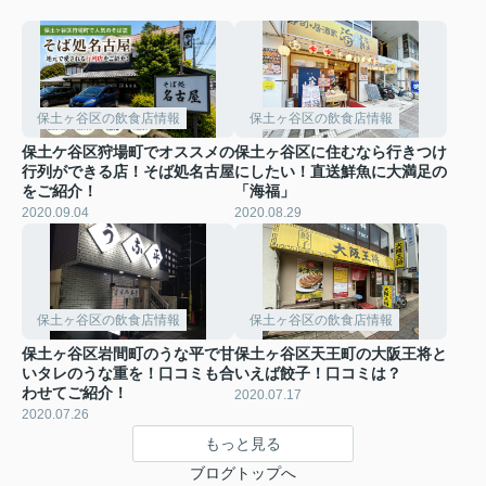
保土ヶ谷区の飲食店情報
保土ヶ谷区の飲食店情報
保土ケ谷区狩場町でオススメの
保土ヶ谷区に住むなら行きつけ
行列ができる店！そば処名古屋
にしたい！直送鮮魚に大満足の
をご紹介！
「海福」
2020.09.04
2020.08.29
保土ヶ谷区の飲食店情報
保土ヶ谷区の飲食店情報
保土ヶ谷区岩間町のうな平で甘
保土ヶ谷区天王町の大阪王将と
いタレのうな重を！口コミも合
いえば餃子！口コミは？
わせてご紹介！
2020.07.17
2020.07.26
もっと見る
ブログトップへ