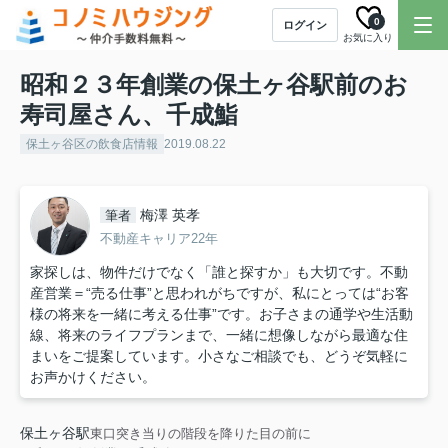
0
ログイン
お気に入り
昭和２３年創業の保土ヶ谷駅前のお
寿司屋さん、千成鮨
保土ヶ谷区の飲食店情報
2019.08.22
梅澤 英孝
筆者
不動産キャリア22年
家探しは、物件だけでなく「誰と探すか」も大切です。不動
産営業＝“売る仕事”と思われがちですが、私にとっては“お客
様の将来を一緒に考える仕事”です。お子さまの通学や生活動
線、将来のライフプランまで、一緒に想像しながら最適な住
まいをご提案しています。小さなご相談でも、どうぞ気軽に
お声かけください。
保土ヶ谷駅
東口突き当りの階段を降りた目の前に