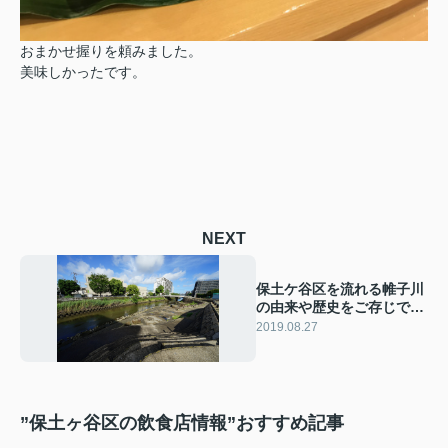
おまかせ握りを頼みました。
美味しかったです。
NEXT
保土ケ谷区を流れる帷子川
の由来や歴史をご存じです
か？
2019.08.27
”保土ヶ谷区の飲食店情報”おすすめ記事