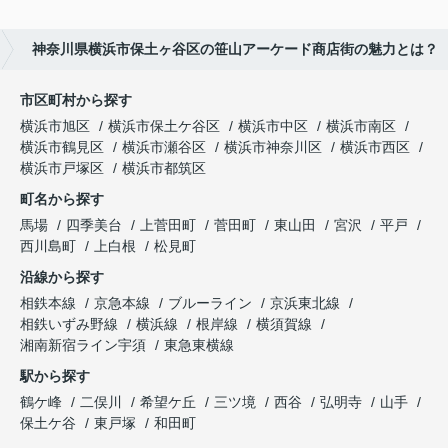
神奈川県横浜市保土ヶ谷区の笹山アーケード商店街の魅力とは？
市区町村から探す
横浜市旭区
横浜市保土ケ谷区
横浜市中区
横浜市南区
横浜市鶴見区
横浜市瀬谷区
横浜市神奈川区
横浜市西区
横浜市戸塚区
横浜市都筑区
町名から探す
馬場
四季美台
上菅田町
菅田町
東山田
宮沢
平戸
西川島町
上白根
松見町
沿線から探す
相鉄本線
京急本線
ブルーライン
京浜東北線
相鉄いずみ野線
横浜線
根岸線
横須賀線
湘南新宿ライン宇須
東急東横線
駅から探す
鶴ケ峰
二俣川
希望ケ丘
三ツ境
西谷
弘明寺
山手
保土ケ谷
東戸塚
和田町