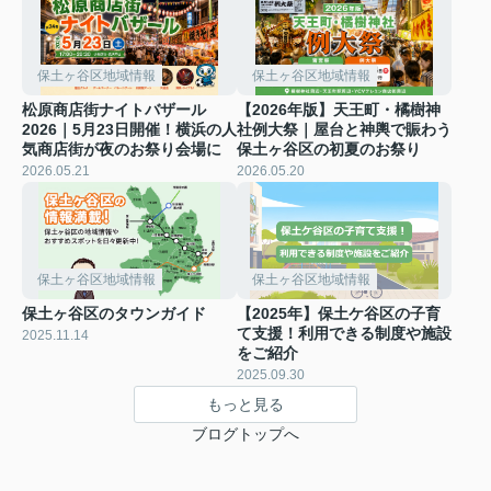
保土ヶ谷区地域情報
保土ヶ谷区地域情報
松原商店街ナイトバザール
【2026年版】天王町・橘樹神
2026｜5月23日開催！横浜の人
社例大祭｜屋台と神輿で賑わう
気商店街が夜のお祭り会場に
保土ヶ谷区の初夏のお祭り
2026.05.21
2026.05.20
保土ヶ谷区地域情報
保土ヶ谷区地域情報
保土ヶ谷区のタウンガイド
【2025年】保土ケ谷区の子育
て支援！利用できる制度や施設
2025.11.14
をご紹介
2025.09.30
もっと見る
ブログトップへ