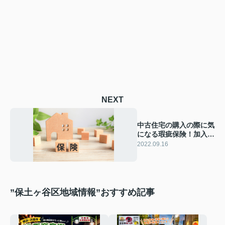
NEXT
中古住宅の購入の際に気
になる瑕疵保険！加入の
流れもご紹介
2022.09.16
”保土ヶ谷区地域情報”おすすめ記事