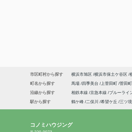
市区町村から探す
横浜市旭区
横浜市保土ケ谷区
町名から探す
馬場
四季美台
上菅田町
菅田
沿線から探す
相鉄本線
京急本線
ブルーライ
駅から探す
鶴ケ峰
二俣川
希望ケ丘
三ツ境
コノミハウジング