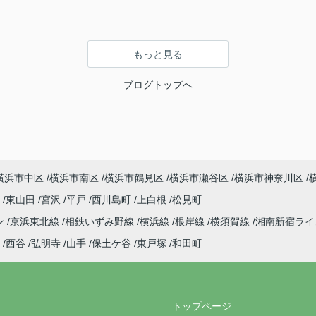
もっと見る
ブログトップへ
横浜市中区
横浜市南区
横浜市鶴見区
横浜市瀬谷区
横浜市神奈川区
町
東山田
宮沢
平戸
西川島町
上白根
松見町
ン
京浜東北線
相鉄いずみ野線
横浜線
根岸線
横須賀線
湘南新宿ラ
西谷
弘明寺
山手
保土ケ谷
東戸塚
和田町
トップページ