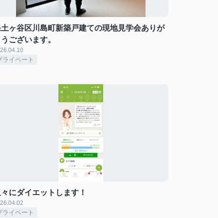
保土ヶ谷区川島町新築戸建ての現地見学会ありが
とうございます。
26.04.10
プライベート
久々にダイエットします！
26.04.02
プライベート