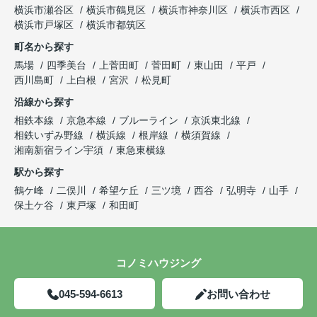
横浜市瀬谷区
横浜市鶴見区
横浜市神奈川区
横浜市西区
横浜市戸塚区
横浜市都筑区
町名から探す
馬場
四季美台
上菅田町
菅田町
東山田
平戸
西川島町
上白根
宮沢
松見町
沿線から探す
相鉄本線
京急本線
ブルーライン
京浜東北線
相鉄いずみ野線
横浜線
根岸線
横須賀線
湘南新宿ライン宇須
東急東横線
駅から探す
鶴ケ峰
二俣川
希望ケ丘
三ツ境
西谷
弘明寺
山手
保土ケ谷
東戸塚
和田町
コノミハウジング
045-594-6613
お問い合わせ