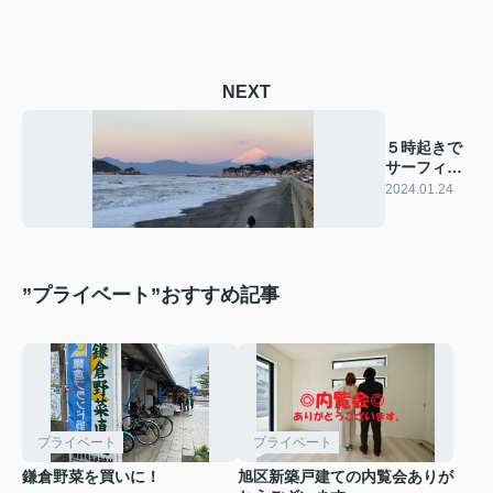
NEXT
５時起きで
サーフィン
してきまし
2024.01.24
た！
”プライベート”おすすめ記事
プライベート
プライベート
鎌倉野菜を買いに！
旭区新築戸建ての内覧会ありが