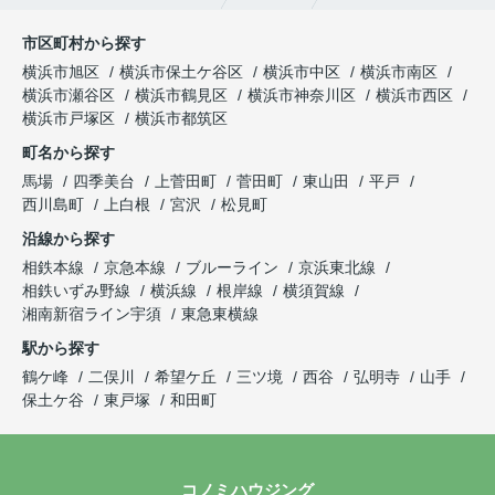
市区町村から探す
横浜市旭区
横浜市保土ケ谷区
横浜市中区
横浜市南区
横浜市瀬谷区
横浜市鶴見区
横浜市神奈川区
横浜市西区
横浜市戸塚区
横浜市都筑区
町名から探す
馬場
四季美台
上菅田町
菅田町
東山田
平戸
西川島町
上白根
宮沢
松見町
沿線から探す
相鉄本線
京急本線
ブルーライン
京浜東北線
相鉄いずみ野線
横浜線
根岸線
横須賀線
湘南新宿ライン宇須
東急東横線
駅から探す
鶴ケ峰
二俣川
希望ケ丘
三ツ境
西谷
弘明寺
山手
保土ケ谷
東戸塚
和田町
コノミハウジング