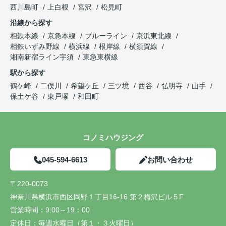
西川島町
上白根
宮沢
松見町
沿線から探す
相鉄本線
京急本線
ブルーライン
京浜東北線
相鉄いずみ野線
横浜線
根岸線
横須賀線
湘南新宿ライン宇須
東急東横線
駅から探す
鶴ケ峰
二俣川
希望ケ丘
三ツ境
西谷
弘明寺
山手
保土ケ谷
東戸塚
和田町
コノミハウジング
045-594-6613
お問い合わせ
〒220-0073
神奈川県横浜市西区岡野１丁目16-16 第２梅沢ビル５F
営業時間：
9:00～19：00
定休日：
毎週水曜日（第１・３火曜日）