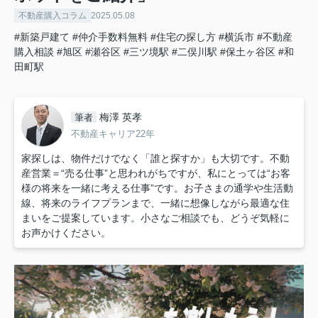
不動産購入コラム
2025.05.08
#新築戸建て
#仲介手数料無料
#住宅の探し方
#横浜市
#不動産
購入相談
#旭区
#瀬谷区
#三ツ境駅
#二俣川駅
#保土ヶ谷区
#和
田町駅
梅澤 英孝
筆者
不動産キャリア22年
家探しは、物件だけでなく「誰と探すか」も大切です。不動
産営業＝“売る仕事”と思われがちですが、私にとっては“お客
様の将来を一緒に考える仕事”です。お子さまの通学や生活動
線、将来のライフプランまで、一緒に想像しながら最適な住
まいをご提案しています。小さなご相談でも、どうぞ気軽に
お声かけください。