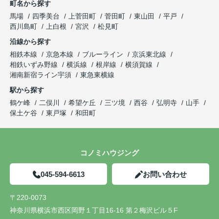
町名から探す
馬場
四季美台
上菅田町
菅田町
東山田
平戸
西川島町
上白根
宮沢
松見町
沿線から探す
相鉄本線
京急本線
ブルーライン
京浜東北線
相鉄いずみ野線
横浜線
根岸線
横須賀線
湘南新宿ライン宇須
東急東横線
駅から探す
鶴ケ峰
二俣川
希望ケ丘
三ツ境
西谷
弘明寺
山手
保土ケ谷
東戸塚
和田町
コノミハウジング
045-594-6613
お問い合わせ
〒220-0073
神奈川県横浜市西区岡野１丁目16-16 第２梅沢ビル５F