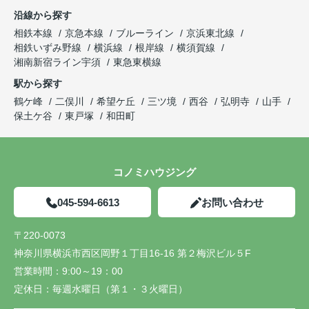
沿線から探す
相鉄本線
京急本線
ブルーライン
京浜東北線
相鉄いずみ野線
横浜線
根岸線
横須賀線
湘南新宿ライン宇須
東急東横線
駅から探す
鶴ケ峰
二俣川
希望ケ丘
三ツ境
西谷
弘明寺
山手
保土ケ谷
東戸塚
和田町
コノミハウジング
045-594-6613
お問い合わせ
〒220-0073
神奈川県横浜市西区岡野１丁目16-16 第２梅沢ビル５F
営業時間：
9:00～19：00
定休日：
毎週水曜日（第１・３火曜日）