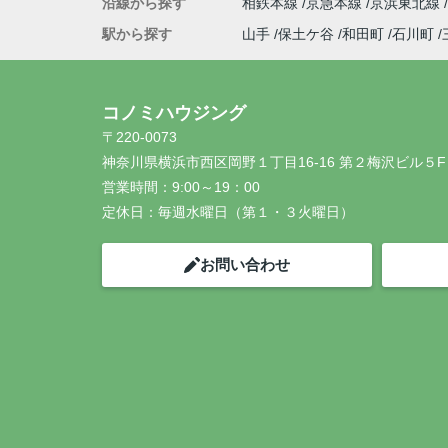
沿線から探す
相鉄本線
京急本線
京浜東北線
駅から探す
山手
保土ケ谷
和田町
石川町
コノミハウジング
〒220-0073
神奈川県横浜市西区岡野１丁目16-16 第２梅沢ビル５F
営業時間：
9:00～19：00
定休日：
毎週水曜日（第１・３火曜日）
お問い合わせ