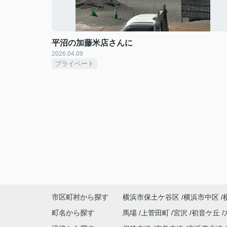
平沼の加藤米店さんに
2026.04.09
プライベート
市区町村から探す
横浜市保土ケ谷区
横浜市中区
町名から探す
馬場
上菅田町
宮沢
初音ケ丘