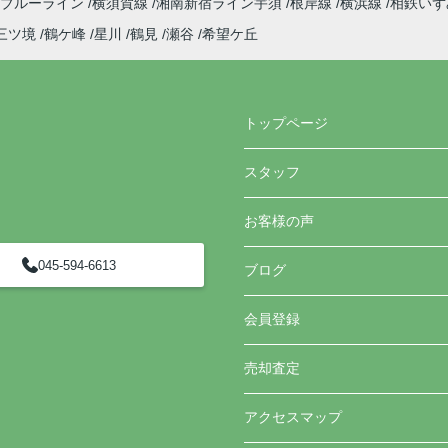
ブルーライン
横須賀線
湘南新宿ライン宇須
根岸線
横浜線
相鉄い
三ツ境
鶴ケ峰
星川
鶴見
瀬谷
希望ケ丘
トップページ
スタッフ
お客様の声
045-594-6613
ブログ
会員登録
売却査定
アクセスマップ