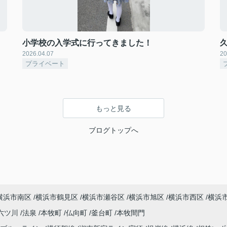
小学校の入学式に行ってきました！
2026.04.07
20
プライベート
もっと見る
ブログトップへ
横浜市南区
横浜市鶴見区
横浜市瀬谷区
横浜市旭区
横浜市西区
横浜
六ツ川
法泉
本牧町
仏向町
釜台町
本牧間門