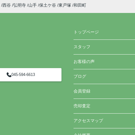
西谷
弘明寺
山手
保土ケ谷
東戸塚
和田町
トップページ
スタッフ
お客様の声
045-594-6613
ブログ
会員登録
売却査定
アクセスマップ