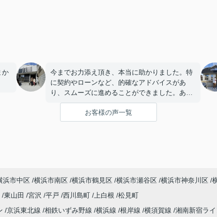
まか
今までお力添え頂き、本当に助かりました。特
に契約やローンなど、的確なアドバイスがあ
り、スムーズに進めることができました。あり
がとうございました。
お客様の声一覧
横浜市中区
横浜市南区
横浜市鶴見区
横浜市瀬谷区
横浜市神奈川区
町
東山田
宮沢
平戸
西川島町
上白根
松見町
ン
京浜東北線
相鉄いずみ野線
横浜線
根岸線
横須賀線
湘南新宿ラ