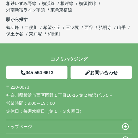
相鉄いずみ野線
横浜線
根岸線
横須賀線
湘南新宿ライン宇須
東急東横線
駅から探す
鶴ケ峰
二俣川
希望ケ丘
三ツ境
西谷
弘明寺
山手
保土ケ谷
東戸塚
和田町
コノミハウジング
045-594-6613
お問い合わせ
〒220-0073
神奈川県横浜市西区岡野１丁目16-16 第２梅沢ビル５F
営業時間：
9:00～19：00
定休日：
毎週水曜日（第１・３火曜日）
トップページ