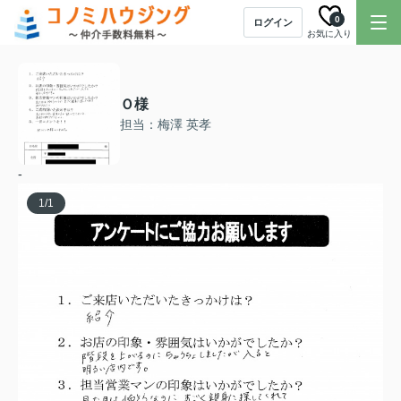
0
ログイン
お気に入り
Ｏ様
担当：梅澤 英孝
-
1
/
1