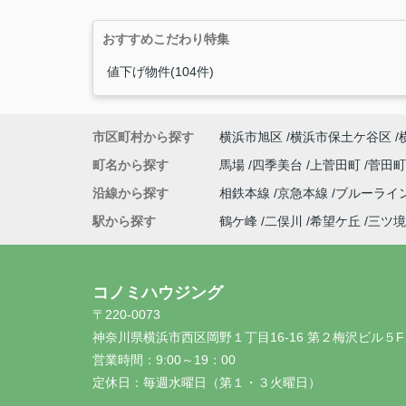
おすすめこだわり特集
値下げ物件(104件)
市区町村から探す
横浜市旭区
横浜市保土ケ谷区
町名から探す
馬場
四季美台
上菅田町
菅田
沿線から探す
相鉄本線
京急本線
ブルーライ
駅から探す
鶴ケ峰
二俣川
希望ケ丘
三ツ境
コノミハウジング
〒220-0073
神奈川県横浜市西区岡野１丁目16-16 第２梅沢ビル５F
営業時間：
9:00～19：00
定休日：
毎週水曜日（第１・３火曜日）