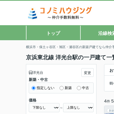
トップ
沿線検
横浜市・保土ヶ谷区・旭区・瀬谷区の新築戸建てなら仲介
京浜東北線 洋光台駅の一戸建て一
お
洋光台
変更
新築・中古
鶴
指定しない
新築
中古
価格
4
5
件
～
新築