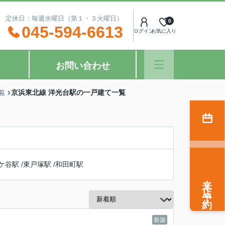
：00 定休日：毎週水曜日（第１・３火曜日）
0
045-594-6613
ログイン
お気に入り
お問い合わせ
京浜東北線 洋光台駅の一戸建て一覧
覧
ケ谷駅
/
東戸塚駅
/
和田町駅
来店予約
新築