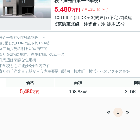
校・洋光台第一中学校）
5,480
7月13日 値下げ
万円
108.88㎡ (3LDK＋S(納戸)) /予定 /2階建
京浜東北線
「
洋光台
」駅 徒歩15分
仲介手数料0円対象物件 ～
階に配したLDKは広さ約18.4帖
室二面採光の明るい室内空間
回りを2階に集約、家事動線がスムーズ
件周辺は閑静な住宅街
中学校ともに徒歩8分圏内です
寄りの「洋光台」駅から市内主要駅（関内・桜木町・横浜）へのアクセス良好
価格
面積
間
5,480
108.88㎡
3LDK＋
万円
1