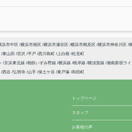
横浜市中区
横浜市南区
横浜市瀬谷区
横浜市鶴見区
横浜市神奈川区
町
東山田
宮沢
平戸
西川島町
上白根
松見町
ン
京浜東北線
相鉄いずみ野線
横浜線
根岸線
横須賀線
湘南新宿ラ
西谷
弘明寺
山手
保土ケ谷
東戸塚
和田町
トップページ
スタッフ
お客様の声