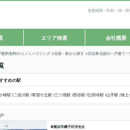
営業時間：9:00～19
索
エリア検索
会社概要
手数料無料のコノミハウジング
沿線・駅から探す
京浜東北線の一戸建て一
覧
すすめの駅
ケ峰駅
/
二俣川駅
/
希望ケ丘駅
/
三ツ境駅
/
西谷駅
/
弘明寺駅
/
山手駅
/
保土
戸
一戸建
横浜市磯子区
洋光台