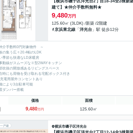
【横浜市磯子区洋光台2丁目18-34全2棟新
建て】★仲介手数料無料★
9,480
万円
125.60㎡ (3LDK) /新築 /2階建
京浜東北線
「
洋光台
」駅 徒歩12分
仲介手数料0円対象物件 ～
族の集う広々20.4帖のLDK
い季節も快適なLD床暖房
事動線がスムーズなⅡ型2WAYキッチン
部吹抜の開放感あるリビングスペース
在時にも荷物を受け取れる宅配ボックス付き
V充電用屋外コンセントあり
種により3台駐車可能
震ダンパー搭載
価格
面積
9,480
125.60㎡
万円
一戸建
横浜市磯子区
洋光台
【横浜市磯子区洋光台2丁目12-14全3棟新