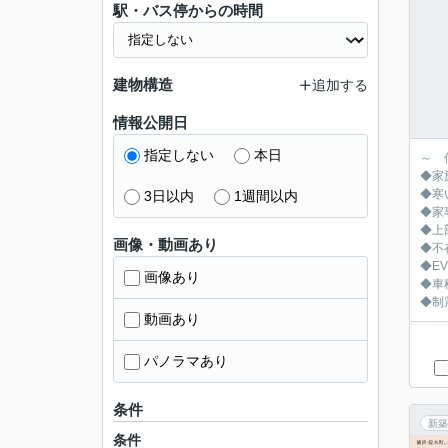
駅・バス停からの時間
建物構造
追加する
情報公開日
指定しない
本日
～ 
◆家
◆寒
3日以内
1週間以内
◆家
◆上
画像・動画あり
◆不
◆E
画像あり
◆車
◆制
動画あり
パノラマあり
条件
新築
条件