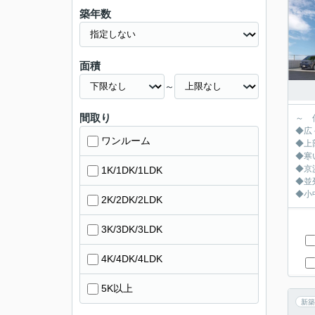
築年数
面積
～
間取り
～ 
◆広々
ワンルーム
◆上
◆寒
◆京
1K/1DK/1LDK
◆並
◆小
2K/2DK/2LDK
3K/3DK/3LDK
4K/4DK/4LDK
5K以上
新築