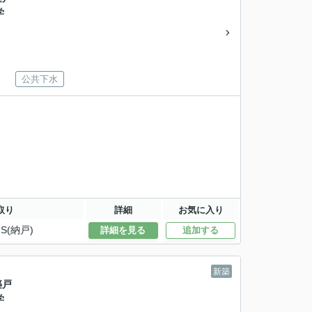
学
公共下水
取り
詳細
お気に入り
S(納戸)
詳細を見る
追加する
新築
築戸
学