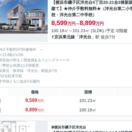
【横浜市磯子区洋光台4丁目20-21全2棟新
建て】★仲介手数料無料★（洋光台第二小
校・洋光台第二中学校）
8,599
8,899
万円～
万円
100.18㎡～101.23㎡ (3LDK) /予定 /2階建
京浜東北線
「
洋光台
」駅 徒歩7分
仲介手数料0円対象物件 ～
22.8帖のLDK
部吹抜の明るく開放感あるリビングスペース
い季節も快適なLD床暖房
浜東北・根岸線「洋光台」駅徒歩7分
列2台駐車可能
中学校ともに徒歩5分圏内
価格
面積
8,599
101.23㎡
万円
8,899
100.18㎡
万円
一戸建
横浜市磯子区
洋光台