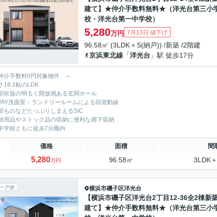
建て】★仲介手数料無料★（洋光台第三小
校・洋光台第一中学校）
5,280
7月13日 値下げ
万円
96.58㎡ (3LDK＋S(納戸)) /新築 /2階建
京浜東北線
「
洋光台
」駅 徒歩17分
仲介手数料0円対象物件 ～
18.1帖のLDK
部吹抜の明るく開放感ある玄関ホール
WAY洗面室・ランドリールームによる回遊動線
節ものなどたっぷりしまえるSIC
除用品やストック品の収納に便利な廊下収納
中学校ともに徒歩7分圏内
価格
面積
間
5,280
96.58㎡
3LDK＋
万円
一戸建
横浜市磯子区
洋光台
【横浜市磯子区洋光台2丁目12-36全2棟新
建て】★仲介手数料無料★（洋光台第三小