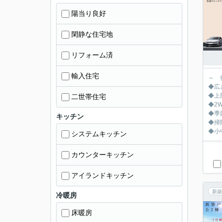
陽当り良好
閑静な住宅地
リフォーム済
輸入住宅
～ 
◆広さ
◆上
二世帯住宅
◆2
◆季
キッチン
◆掃
◆小
システムキッチン
カウンターキッチン
アイランドキッチン
新築
冷暖房
床暖房