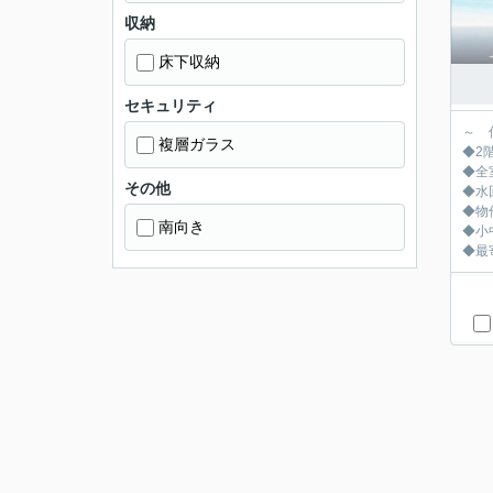
収納
床下収納
セキュリティ
～ 
複層ガラス
◆2
◆全
その他
◆水
◆物
南向き
◆小
◆最