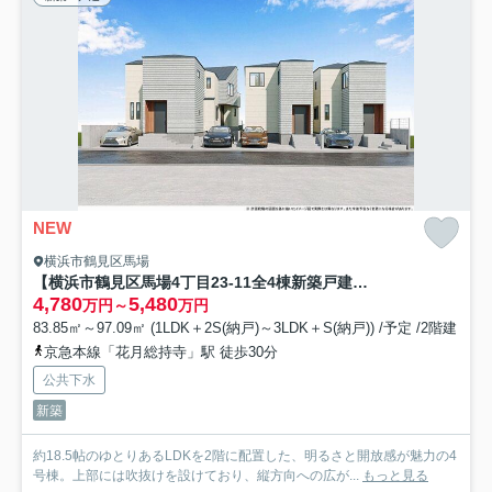
NEW
横浜市鶴見区馬場
【横浜市鶴見区馬場4丁目23-11全4棟新築戸建て】★仲介手数料無料★（上寺尾小学校・寺尾中学校）
4,780
5,480
万円～
万円
83.85㎡～97.09㎡ (1LDK＋2S(納戸)～3LDK＋S(納戸)) /予定 /2階建
京急本線「花月総持寺」駅 徒歩30分
公共下水
新築
約18.5帖のゆとりあるLDKを2階に配置した、明るさと開放感が魅力の4
号棟。上部には吹抜けを設けており、縦方向への広が...
もっと見る