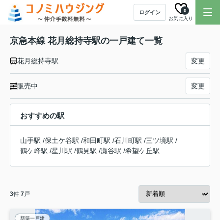
0
ログイン
お気に入り
京急本線 花月総持寺駅の一戸建て一覧
花月総持寺駅
変更
販売中
変更
おすすめの駅
山手駅
/
保土ケ谷駅
/
和田町駅
/
石川町駅
/
三ツ境駅
/
鶴ケ峰駅
/
星川駅
/
鶴見駅
/
瀬谷駅
/
希望ケ丘駅
3
件
7
戸
新築一戸建