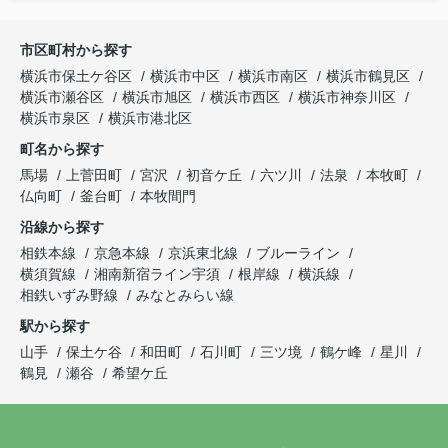
市区町村から探す
横浜市保土ケ谷区
横浜市中区
横浜市南区
横浜市鶴見区
横浜市瀬谷区
横浜市旭区
横浜市西区
横浜市神奈川区
横浜市泉区
横浜市港北区
町名から探す
馬場
上菅田町
宮沢
初音ケ丘
六ツ川
法泉
本牧町
仏向町
釜台町
本牧間門
沿線から探す
相鉄本線
京急本線
京浜東北線
ブルーライン
横須賀線
湘南新宿ライン宇須
根岸線
横浜線
相鉄いずみ野線
みなとみらい線
駅から探す
山手
保土ケ谷
和田町
石川町
三ツ境
鶴ケ峰
星川
鶴見
瀬谷
希望ケ丘