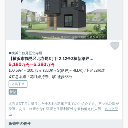
横浜市鶴見区北寺尾
【横浜市鶴見区北寺尾3丁目2-12全2棟新築戸建て】★仲介手数料無料★（旭小学校・寺尾中学校）
6,180
6,380
万円～
万円
100.59㎡～100.73㎡ (3LDK＋S(納戸)～4LDK) /予定 /2階建
京急本線「花月総持寺」駅 徒歩38分
公共下水
新築
北寺尾3丁目に誕生した全2棟の新築戸建てのご紹介です。三ツ池公園が
身近にあり、緑豊かな住環境と生活利便性を兼ね備えた人気...
もっと見
る
販売中の物件