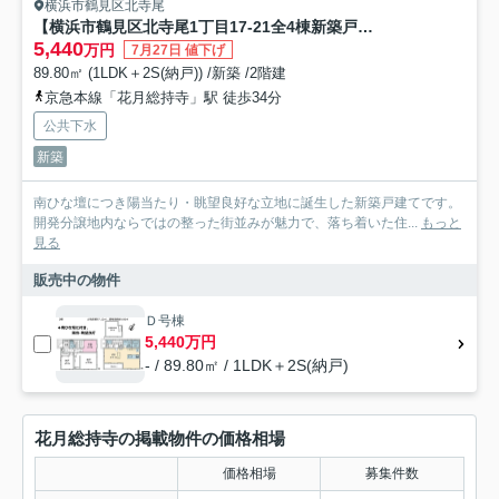
横浜市鶴見区北寺尾
【横浜市鶴見区北寺尾1丁目17-21全4棟新築戸建て】★仲介手数料無料★（旭小学校・寺尾中学校）
5,440
万円
7月27日 値下げ
89.80㎡ (1LDK＋2S(納戸)) /新築 /2階建
京急本線「花月総持寺」駅 徒歩34分
公共下水
新築
南ひな壇につき陽当たり・眺望良好な立地に誕生した新築戸建てです。
開発分譲地内ならではの整った街並みが魅力で、落ち着いた住...
もっと
見る
販売中の物件
Ｄ号棟
5,440万円
- / 89.80㎡ / 1LDK＋2S(納戸)
花月総持寺の掲載物件の価格相場
価格相場
募集件数