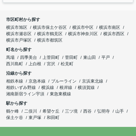
市区町村から探す
横浜市旭区
横浜市保土ケ谷区
横浜市中区
横浜市南区
横浜市瀬谷区
横浜市鶴見区
横浜市神奈川区
横浜市西区
横浜市戸塚区
横浜市都筑区
町名から探す
馬場
四季美台
上菅田町
菅田町
東山田
平戸
西川島町
上白根
宮沢
松見町
沿線から探す
相鉄本線
京急本線
ブルーライン
京浜東北線
相鉄いずみ野線
横浜線
根岸線
横須賀線
湘南新宿ライン宇須
東急東横線
駅から探す
鶴ケ峰
二俣川
希望ケ丘
三ツ境
西谷
弘明寺
山手
保土ケ谷
東戸塚
和田町