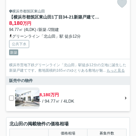
横浜市都筑区東山田
【横浜市都筑区東山田1丁目34-21新築戸建て】★仲介手数料無料★（東山田小学校・東山田中学校）
8,180
万円
94.77㎡ (4LDK) /新築 /2階建
グリーンライン「北山田」駅 徒歩12分
公共下水
新築
横浜市営地下鉄グリーンライン「北山田」駅徒歩12分の立地に誕生した
新築戸建てです。敷地面積約165㎡のゆとりある敷地が魅...
もっと見る
販売中の物件
8,180万円
- / 94.77㎡ / 4LDK
北山田の掲載物件の価格相場
価格相場
募集件数