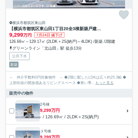
横浜市都筑区東山田
【横浜市都筑区東山田1丁目20全3棟新築戸建て】★仲介手数料無料★（東山田小学校・東山田中学校）
9,299
万円
7月24日 値下げ
126.69㎡～129.17㎡ (2LDK＋2S(納戸)～4LDK) /新築 /2階建
グリーンライン「北山田」駅 徒歩13分
公共下水
新築
～ 仲介手数料0円対象物件 ～ ◆2階に配したLDKは広々約25.3帖 ◆
上部吹抜の開放感あるリビングスペース ◆寒い季...
もっと見る
販売中の物件
2号棟
9,299万円
- / 126.69㎡ / 2LDK＋2S(納戸)
３号棟
9,299万円