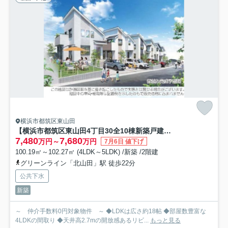
横浜市都筑区東山田
【横浜市都筑区東山田4丁目30全10棟新築戸建て】★仲介手数料無料★（東山田小学校・東山田中学校）
7,480
7,680
万円～
万円
7月6日 値下げ
100.19㎡～102.27㎡ (4LDK～5LDK) /新築 /2階建
グリーンライン「北山田」駅 徒歩22分
公共下水
新築
～ 仲介手数料0円対象物件 ～ ◆LDKは広さ約18帖 ◆部屋数豊富な
4LDKの間取り ◆天井高2.7mの開放感あるリビ...
もっと見る