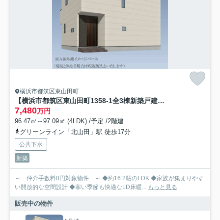
横浜市都筑区東山田町
【横浜市都筑区東山田町1358-1全3棟新築戸建て】★仲介手数料無料★（山田小学校・東山田中学校）
7,480
万円
96.47㎡～97.09㎡ (4LDK) /予定 /2階建
グリーンライン「北山田」駅 徒歩17分
公共下水
新築
～ 仲介手数料0円対象物件 ～ ◆約16.2帖のLDK ◆家族が集まりやす
い開放的な空間設計 ◆寒い季節も快適なLD床暖...
もっと見る
販売中の物件