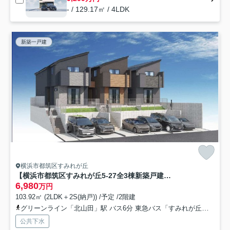
- / 129.17㎡ / 4LDK
新築一戸建
横浜市都筑区すみれが丘
【横浜市都筑区すみれが丘5-27全3棟新築戸建て】★仲介手数料無料★（すみれが丘小学校・中川西中学校）
6,980
万円
103.92㎡ (2LDK＋2S(納戸)) /予定 /2階建
グリーンライン「北山田」駅 バス6分 東急バス「すみれが丘公園」 停歩3分
公共下水