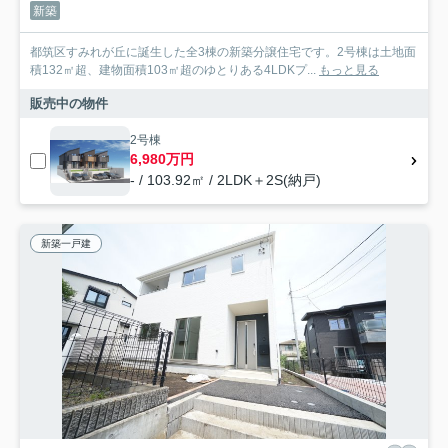
新築
都筑区すみれが丘に誕生した全3棟の新築分譲住宅です。2号棟は土地面
積132㎡超、建物面積103㎡超のゆとりある4LDKプ...
もっと見る
販売中の物件
2号棟
6,980万円
- / 103.92㎡ / 2LDK＋2S(納戸)
新築一戸建