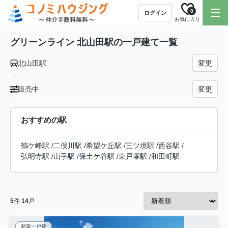
0
ログイン
お気に入り
グリーンライン 北山田駅の一戸建て一覧
北山田駅
変更
販売中
変更
おすすめの駅
鶴ケ峰駅
/
二俣川駅
/
希望ケ丘駅
/
三ツ境駅
/
西谷駅
/
弘明寺駅
/
山手駅
/
保土ケ谷駅
/
東戸塚駅
/
和田町駅
5
件
14
戸
新築一戸建