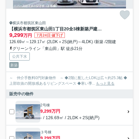
横浜市都筑区東山田
【横浜市都筑区東山田1丁目20全3棟新築戸建て】★仲介手数料無料★（東山田小学校・東山田中学校）
9,299
万円
7月24日 値下げ
126.69㎡～129.17㎡ (2LDK＋2S(納戸)～4LDK) /新築 /2階建
グリーンライン「東山田」駅 徒歩21分
公共下水
新築
～ 仲介手数料0円対象物件 ～ ◆2階に配したLDKは広々約25.3帖 ◆
上部吹抜の開放感あるリビングスペース ◆寒い季...
もっと見る
販売中の物件
2号棟
9,299万円
- / 126.69㎡ / 2LDK＋2S(納戸)
３号棟
9,299万円