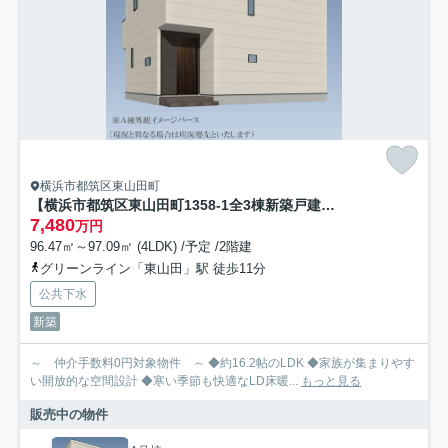
横浜市都筑区東山田町
【横浜市都筑区東山田町1358-1全3棟新築戸建て】★仲介手数料無料★（山田小学校・東山田中学校）
7,480
万円
96.47㎡～97.09㎡ (4LDK) /予定 /2階建
グリーンライン「東山田」駅 徒歩11分
公共下水
新築
～ 仲介手数料0円対象物件 ～ ◆約16.2帖のLDK ◆家族が集まりやす
い開放的な空間設計 ◆寒い季節も快適なLD床暖...
もっと見る
販売中の物件