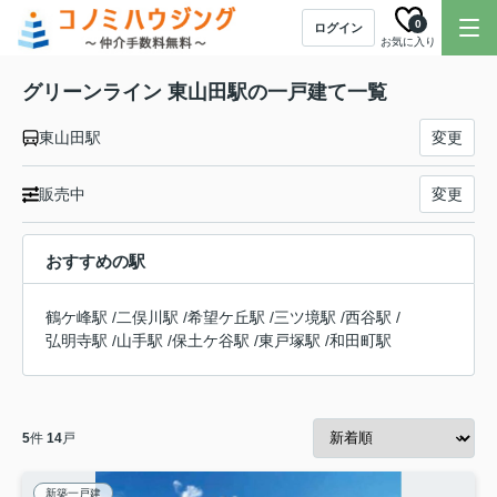
0
ログイン
お気に入り
グリーンライン 東山田駅の一戸建て一覧
東山田駅
変更
販売中
変更
おすすめの駅
鶴ケ峰駅
/
二俣川駅
/
希望ケ丘駅
/
三ツ境駅
/
西谷駅
/
弘明寺駅
/
山手駅
/
保土ケ谷駅
/
東戸塚駅
/
和田町駅
5
件
14
戸
新築一戸建