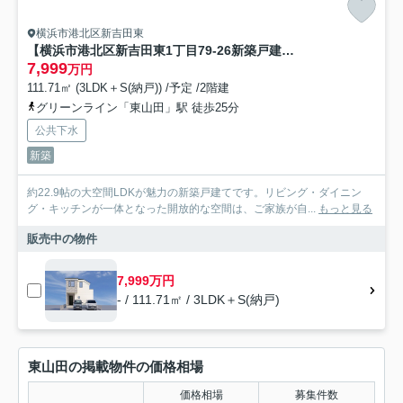
横浜市港北区新吉田東
【横浜市港北区新吉田東1丁目79-26新築戸建て】★仲介手数料無料★（新吉田小学校・新田中学校）
7,999
万円
111.71㎡ (3LDK＋S(納戸)) /予定 /2階建
グリーンライン「東山田」駅 徒歩25分
公共下水
新築
約22.9帖の大空間LDKが魅力の新築戸建てです。リビング・ダイニン
グ・キッチンが一体となった開放的な空間は、ご家族が自...
もっと見る
販売中の物件
7,999万円
- / 111.71㎡ / 3LDK＋S(納戸)
東山田の掲載物件の価格相場
価格相場
募集件数