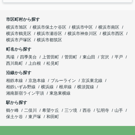
市区町村から探す
横浜市旭区
横浜市保土ケ谷区
横浜市中区
横浜市南区
横浜市鶴見区
横浜市瀬谷区
横浜市神奈川区
横浜市西区
横浜市戸塚区
横浜市都筑区
町名から探す
馬場
四季美台
上菅田町
菅田町
東山田
宮沢
平戸
西川島町
上白根
松見町
沿線から探す
相鉄本線
京急本線
ブルーライン
京浜東北線
相鉄いずみ野線
横浜線
根岸線
横須賀線
湘南新宿ライン宇須
東急東横線
駅から探す
鶴ケ峰
二俣川
希望ケ丘
三ツ境
西谷
弘明寺
山手
保土ケ谷
東戸塚
和田町