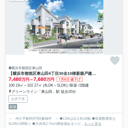
横浜市都筑区東山田
【横浜市都筑区東山田4丁目30全10棟新築戸建て】★仲介手数料無料★（東山田小学校・東山田中学校）
7,480
7,680
万円～
万円
7月6日 値下げ
100.19㎡～102.27㎡ (4LDK～5LDK) /新築 /2階建
グリーンライン「東山田」駅 徒歩20分
公共下水
新築
～ 仲介手数料0円対象物件 ～ ◆LDKは広さ約18帖 ◆部屋数豊富な
4LDKの間取り ◆天井高2.7mの開放感あるリビ...
もっと見る