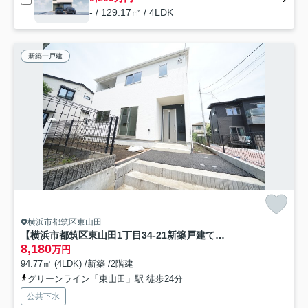
- / 129.17㎡ / 4LDK
新築一戸建
横浜市都筑区東山田
【横浜市都筑区東山田1丁目34-21新築戸建て】★仲介手数料無料★（東山田小学校・東山田中学校）
8,180
万円
94.77㎡ (4LDK) /新築 /2階建
グリーンライン「東山田」駅 徒歩24分
公共下水