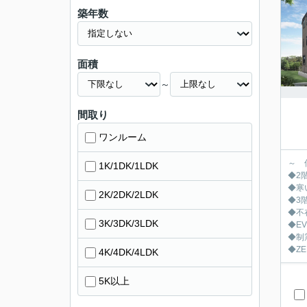
築年数
面積
～
間取り
ワンルーム
～ 
1K/1DK/1LDK
◆2
◆寒
2K/2DK/2LDK
◆3
◆不
3K/3DK/3LDK
◆E
◆制
◆Z
4K/4DK/4LDK
5K以上