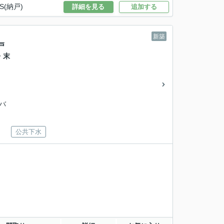
S(納戸)
詳細を見る
追加する
新築
戸
・末
営バ
公共下水