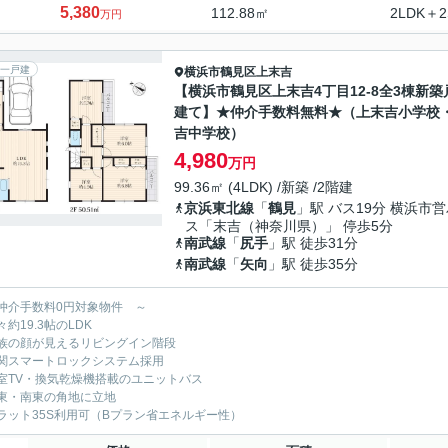
5,380
112.88㎡
2LDK＋2
万円
一戸建
横浜市鶴見区
上末吉
【横浜市鶴見区上末吉4丁目12-8全3棟新築
建て】★仲介手数料無料★（上末吉小学校
吉中学校）
4,980
万円
99.36㎡ (4LDK) /新築 /2階建
京浜東北線
「
鶴見
」駅 バス19分 横浜市
ス「末吉（神奈川県）」 停歩5分
南武線
「
尻手
」駅 徒歩31分
南武線
「
矢向
」駅 徒歩35分
仲介手数料0円対象物件 ～
約19.3帖のLDK
族の顔が見えるリビングイン階段
関スマートロックシステム採用
室TV・換気乾燥機搭載のユニットバス
東・南東の角地に立地
ラット35S利用可（Bプラン省エネルギー性）