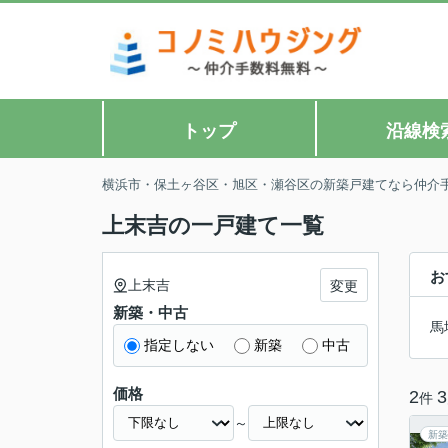
トップ
沿線検
横浜市・保土ヶ谷区・旭区・瀬谷区の新築戸建てなら仲介
上末吉の一戸建て一覧
お
上末吉
変更
新築・中古
馬
指定しない
新築
中古
価格
2
3
件
～
新築