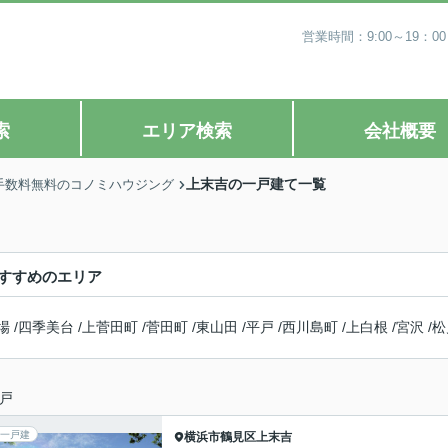
営業時間：9:00～19
索
エリア検索
会社概要
上末吉の一戸建て一覧
手数料無料のコノミハウジング
すすめのエリア
場
/
四季美台
/
上菅田町
/
菅田町
/
東山田
/
平戸
/
西川島町
/
上白根
/
宮沢
/
松
戸
一戸建
横浜市鶴見区
上末吉