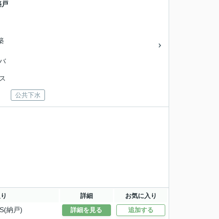
築戸
築
営バ
バス
公共下水
取り
詳細
お気に入り
S(納戸)
詳細を見る
追加する