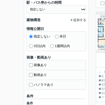
駅・バス停からの時間
新築
建物構造
追加する
情報公開日
指定しない
本日
3日以内
1週間以内
画像・動画あり
画像あり
～ 
動画あり
◆広々
◆家
パノラマあり
◆玄
◆浴
◆北
条件
◆フ
条件