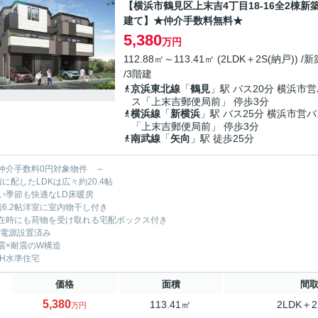
【横浜市鶴見区上末吉4丁目18-16全2棟新
建て】★仲介手数料無料★
5,380
万円
112.88㎡～113.41㎡ (2LDK＋2S(納戸)) /新
/3階建
京浜東北線
「
鶴見
」駅 バス20分 横浜市
ス「上末吉郵便局前」 停歩3分
横浜線
「
新横浜
」駅 バス25分 横浜市営
「上末吉郵便局前」 停歩3分
南武線
「
矢向
」駅 徒歩25分
仲介手数料0円対象物件 ～
階に配したLDKは広々約20.4帖
い季節も快適なLD床暖房
階6.2帖洋室に室内物干し付き
在時にも荷物を受け取れる宅配ボックス付き
V電源設置済み
震×耐震のW構造
EH水準住宅
価格
面積
間
5,380
113.41㎡
2LDK＋2
万円