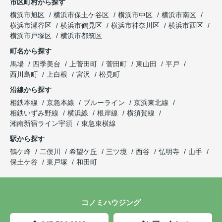
市区町村から探す
横浜市旭区
横浜市保土ケ谷区
横浜市中区
横浜市南区
横浜市瀬谷区
横浜市鶴見区
横浜市神奈川区
横浜市西区
横浜市戸塚区
横浜市都筑区
町名から探す
馬場
四季美台
上菅田町
菅田町
東山田
平戸
西川島町
上白根
宮沢
松見町
沿線から探す
相鉄本線
京急本線
ブルーライン
京浜東北線
相鉄いずみ野線
横浜線
根岸線
横須賀線
湘南新宿ライン宇須
東急東横線
駅から探す
鶴ケ峰
二俣川
希望ケ丘
三ツ境
西谷
弘明寺
山手
保土ケ谷
東戸塚
和田町
コノミハウジング