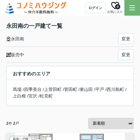
0
ログイン
お気に入り
永田南の一戸建て一覧
永田南
変更
販売中
変更
おすすめのエリア
馬場
/
四季美台
/
上菅田町
/
菅田町
/
東山田
/
平戸
/
西川島町
/
上白根
/
宮沢
/
松見町
2
件
2
戸
新築一戸建