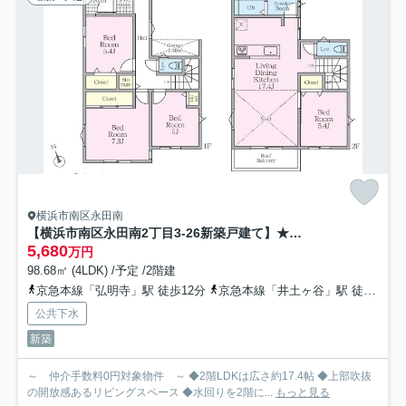
横浜市南区永田南
【横浜市南区永田南2丁目3-26新築戸建て】★仲介手数料無料★（井土ヶ谷小学校・南中学校）
5,680
万円
98.68㎡ (4LDK) /予定 /2階建
京急本線「弘明寺」駅 徒歩12分
京急本線「井土ヶ谷」駅 徒歩14分
公共下水
新築
～ 仲介手数料0円対象物件 ～ ◆2階LDKは広さ約17.4帖 ◆上部吹抜
の開放感あるリビングスペース ◆水回りを2階に...
もっと見る