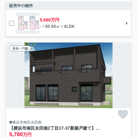
販売中の物件
5,680万円
- / 98.68㎡ / 4LDK
新築一戸建
横浜市南区永田南
【横浜市南区永田南2丁目17-37新築戸建て】★仲介手数料無料★（井土ケ谷小学校・南中学校）
5,780
万円