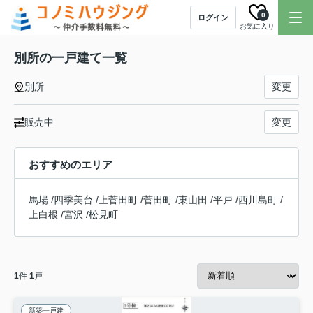
0
ログイン
お気に入り
別所の一戸建て一覧
別所
変更
販売中
変更
おすすめのエリア
馬場
/
四季美台
/
上菅田町
/
菅田町
/
東山田
/
平戸
/
西川島町
/
上白根
/
宮沢
/
松見町
1
件
1
戸
新築一戸建