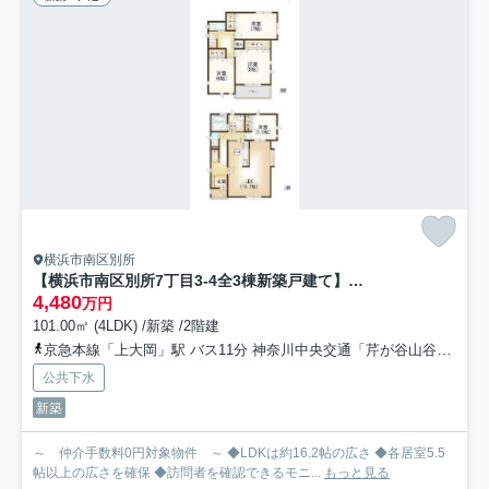
横浜市南区別所
【横浜市南区別所7丁目3-4全3棟新築戸建て】★仲介手数料無料★（別所小学校・南が丘中学校）
4,480
万円
101.00㎡ (4LDK) /新築 /2階建
京急本線「上大岡」駅 バス11分 神奈川中央交通「芹が谷山谷」 停歩5分
公共下水
新築
～ 仲介手数料0円対象物件 ～ ◆LDKは約16.2帖の広さ ◆各居室5.5
帖以上の広さを確保 ◆訪問者を確認できるモニ...
もっと見る