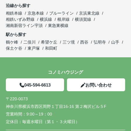
沿線から探す
相鉄本線
京急本線
ブルーライン
京浜東北線
相鉄いずみ野線
横浜線
根岸線
横須賀線
湘南新宿ライン宇須
東急東横線
駅から探す
鶴ケ峰
二俣川
希望ケ丘
三ツ境
西谷
弘明寺
山手
保土ケ谷
東戸塚
和田町
コノミハウジング
045-594-6613
お問い合わせ
〒220-0073
神奈川県横浜市西区岡野１丁目16-16 第２梅沢ビル５F
営業時間：
9:00～19：00
定休日：
毎週水曜日（第１・３火曜日）