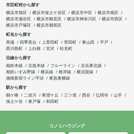
市区町村から探す
横浜市旭区
横浜市保土ケ谷区
横浜市中区
横浜市南区
横浜市瀬谷区
横浜市鶴見区
横浜市神奈川区
横浜市西区
横浜市戸塚区
横浜市都筑区
町名から探す
馬場
四季美台
上菅田町
菅田町
東山田
平戸
西川島町
上白根
宮沢
松見町
沿線から探す
相鉄本線
京急本線
ブルーライン
京浜東北線
相鉄いずみ野線
横浜線
根岸線
横須賀線
湘南新宿ライン宇須
東急東横線
駅から探す
鶴ケ峰
二俣川
希望ケ丘
三ツ境
西谷
弘明寺
山手
保土ケ谷
東戸塚
和田町
コノミハウジング