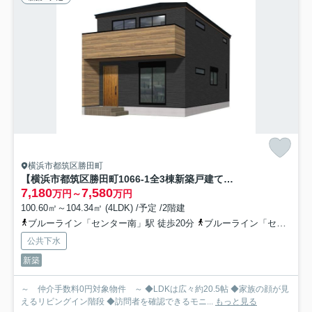
横浜市都筑区勝田町
【横浜市都筑区勝田町1066-1全3棟新築戸建て】★仲介手数料無料★（勝田小学校・早渕中学校）
7,180
7,580
万円～
万円
100.60㎡～104.34㎡ (4LDK) /予定 /2階建
ブルーライン「センター南」駅 徒歩20分
ブルーライン「センター北」駅 徒歩21分
公共下水
新築
～ 仲介手数料0円対象物件 ～ ◆LDKは広々約20.5帖 ◆家族の顔が見
えるリビングイン階段 ◆訪問者を確認できるモニ...
もっと見る