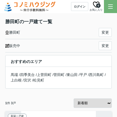
0
ログイン
お気に入り
勝田町の一戸建て一覧
勝田町
変更
販売中
変更
おすすめのエリア
馬場
/
四季美台
/
上菅田町
/
菅田町
/
東山田
/
平戸
/
西川島町
/
上白根
/
宮沢
/
松見町
1
件
3
戸
新築一戸建