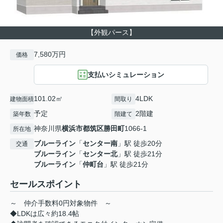
【外観パース】
7,580万円
価格
支払いシミュレーション
101.02㎡
4LDK
建物面積
間取り
予定
2階建
築年数
階建て
神奈川県
横浜市都筑区
勝田町
1066-1
所在地
ブルーライン
「
センター南
」駅 徒歩20分
交通
ブルーライン
「
センター北
」駅 徒歩21分
ブルーライン
「
仲町台
」駅 徒歩21分
セールスポイント
～ 仲介手数料0円対象物件 ～
◆LDKは広々約18.4帖