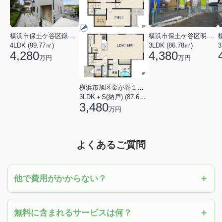
横浜市保土ケ谷区鎌谷町
横浜市保土ケ谷区明神台
4LDK (99.77㎡)
3LDK (86.78㎡)
4,280
4,380
万円
万円
横浜市旭区金が谷１丁目
3LDK＋S(納戸) (87.61㎡)
3,480
万円
よくあるご質問
他で費用がかからない？
無料に含まれるサービスは何？