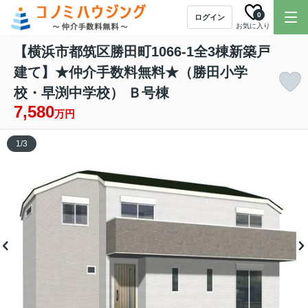
0
ログイン
お気に入り
【横浜市都筑区勝田町1066-1全3棟新築戸
建て】★仲介手数料無料★（勝田小学
校・早渕中学校） Ｂ号棟
7,580
万円
1
/
3