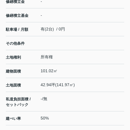
-
修繕積立金
-
修繕積立基金
有(2台) / 0円
駐車場 / 月額
その他条件
所有権
土地権利
101.02㎡
建物面積
42.94坪(141.97㎡)
土地面積
-/無
私道負担面積 /
セットバック
50%
建ぺい率