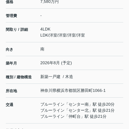
7,580万円
価格
-
管理費
4LDK
間取り / 詳細
LDK
/
洋室
/
洋室
/
洋室
/
洋室
南
向き
2026年8月 (予定)
築年月
新築一戸建 / 木造
種別 / 建物構造
神奈川県
横浜市都筑区
勝田町
1066-1
所在地
ブルーライン
「
センター南
」駅 徒歩20分
交通
ブルーライン
「
センター北
」駅 徒歩21分
ブルーライン
「
仲町台
」駅 徒歩21分