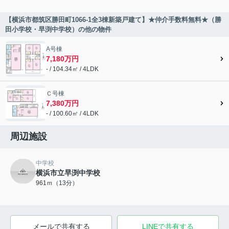
【横浜市都筑区勝田町1066-1全3棟新築戸建て】★仲介手数料無料★（勝
田小学校・早渕中学校）の他の物件
A号棟
7,180万円
- / 104.34㎡ / 4LDK
Ｃ号棟
7,380万円
- / 100.60㎡ / 4LDK
周辺施設
中学校
横浜市立早渕中学校
961ｍ（13分）
メールで共有する
LINEで共有する