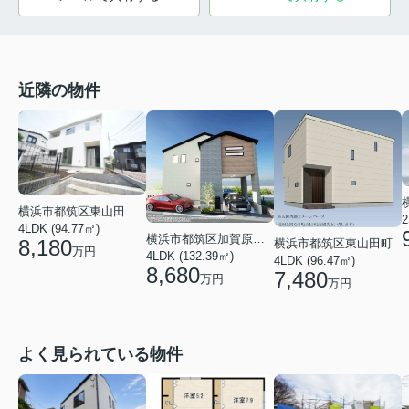
近隣の物件
横浜市都筑区東山田１丁目
2
4LDK (94.77㎡)
横浜市都筑区加賀原１丁目
8,180
横浜市都筑区東山田町
万円
4LDK (132.39㎡)
4LDK (96.47㎡)
8,680
7,480
万円
万円
よく見られている物件