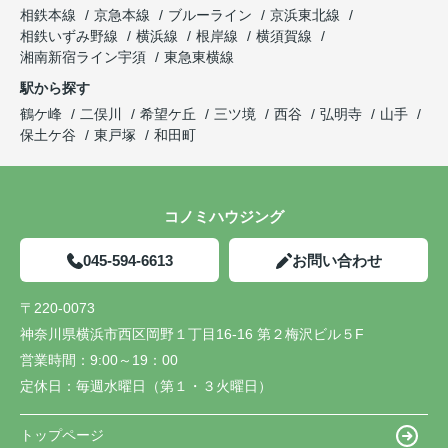
相鉄本線
京急本線
ブルーライン
京浜東北線
相鉄いずみ野線
横浜線
根岸線
横須賀線
湘南新宿ライン宇須
東急東横線
駅から探す
鶴ケ峰
二俣川
希望ケ丘
三ツ境
西谷
弘明寺
山手
保土ケ谷
東戸塚
和田町
コノミハウジング
045-594-6613
お問い合わせ
〒220-0073
神奈川県横浜市西区岡野１丁目16-16 第２梅沢ビル５F
営業時間：
9:00～19：00
定休日：
毎週水曜日（第１・３火曜日）
トップページ