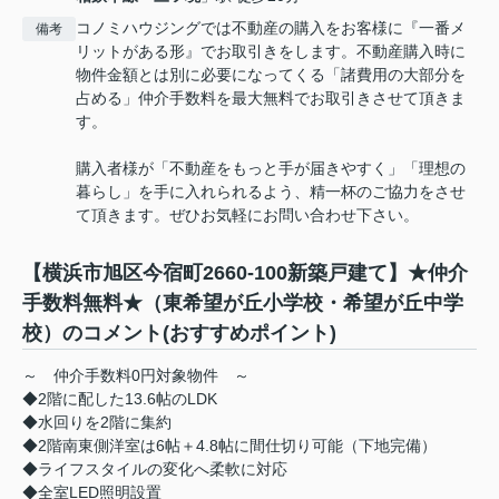
コノミハウジングでは不動産の購入をお客様に『一番メ
備考
リットがある形』でお取引きをします。不動産購入時に
物件金額とは別に必要になってくる「諸費用の大部分を
占める」仲介手数料を最大無料でお取引きさせて頂きま
す。
購入者様が「不動産をもっと手が届きやすく」「理想の
暮らし」を手に入れられるよう、精一杯のご協力をさせ
て頂きます。ぜひお気軽にお問い合わせ下さい。
【横浜市旭区今宿町2660-100新築戸建て】★仲介
手数料無料★（東希望が丘小学校・希望が丘中学
校）のコメント(おすすめポイント)
～ 仲介手数料0円対象物件 ～
◆2階に配した13.6帖のLDK
◆水回りを2階に集約
◆2階南東側洋室は6帖＋4.8帖に間仕切り可能（下地完備）
◆ライフスタイルの変化へ柔軟に対応
◆全室LED照明設置