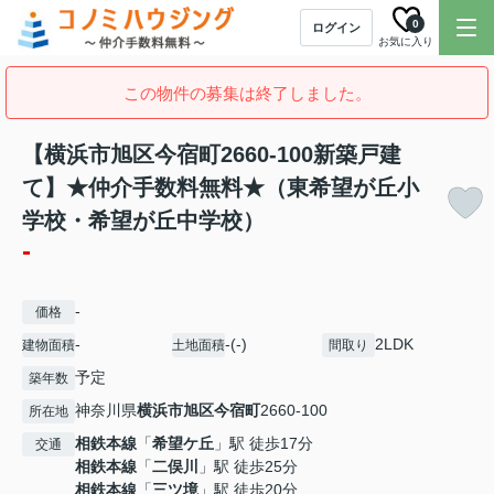
0
ログイン
お気に入り
この物件の募集は終了しました。
【横浜市旭区今宿町2660-100新築戸建
て】★仲介手数料無料★（東希望が丘小
学校・希望が丘中学校）
-
-
価格
-
-(-)
2LDK
建物面積
土地面積
間取り
予定
築年数
神奈川県
横浜市旭区
今宿町
2660-100
所在地
相鉄本線
「
希望ケ丘
」駅 徒歩17分
交通
相鉄本線
「
二俣川
」駅 徒歩25分
相鉄本線
「
三ツ境
」駅 徒歩20分