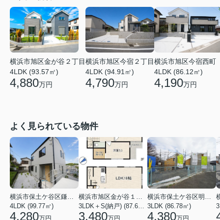
横浜市旭区金が谷２丁目
横浜市旭区今宿２丁目
横浜市旭区今宿西町
4LDK (93.57㎡)
4LDK (94.91㎡)
4LDK (86.12㎡)
4,880
4,790
4,190
万円
万円
万円
よく見られている物件
横浜市保土ケ谷区鎌谷町
横浜市旭区金が谷１丁目
横浜市保土ケ谷区明神台
4LDK (99.77㎡)
3LDK＋S(納戸) (87.61㎡)
3LDK (86.78㎡)
4,280
3,480
4,380
万円
万円
万円