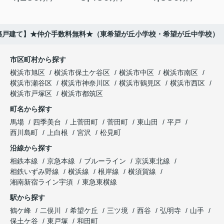
0新築戸建て】★仲介手数料無料★（東希望が丘小学校・希望が丘中学校）
市区町村から探す
横浜市旭区
横浜市保土ケ谷区
横浜市中区
横浜市南区
横浜市瀬谷区
横浜市神奈川区
横浜市鶴見区
横浜市西区
横浜市戸塚区
横浜市都筑区
町名から探す
馬場
四季美台
上菅田町
菅田町
東山田
平戸
西川島町
上白根
宮沢
松見町
沿線から探す
相鉄本線
京急本線
ブルーライン
京浜東北線
相鉄いずみ野線
横浜線
根岸線
横須賀線
湘南新宿ライン宇須
東急東横線
駅から探す
鶴ケ峰
二俣川
希望ケ丘
三ツ境
西谷
弘明寺
山手
保土ケ谷
東戸塚
和田町